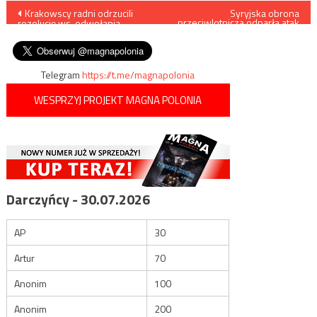
Nawigacja
Krakowscy radni odrzucili
Syryjska obrona
przeciwlotnicza odparła atak
rezolucję ws. odwołania
izraelskiego lotnictwa w
wpisu
małopolskiej kurator oświaty
prowincji Aleppo
Telegram
https://t.me/magnapolonia
WESPRZYJ PROJEKT MAGNA POLONIA
Darczyńcy - 30.07.2026
AP
30
Artur
70
Anonim
100
Anonim
200