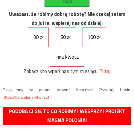
104%
Uważasz, że robimy dobrą robotę? Nie czekaj zatem
do jutra, wspieraj nas od dzisiaj.
30 zł
50 zł
100 zł
Inna kwota
Zobacz kto wparł nas tym miesiącu:
Tutaj
Dziękujemy za pomoc prawną Kancelarii Prawnej Litwin:
https://kancelaria-litwin.pl
PODOBA CI SIĘ TO CO ROBIMY? WESPRZYJ PROJEKT
MAGNA POLONIA!