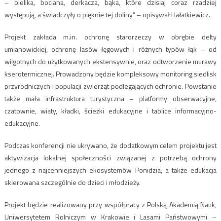
– bielika, bociana, derkacza, bąka, które dzisiaj coraz rzadziej
występują, a świadczyły o pięknie tej doliny” – opisywał Hałatkiewicz.
Projekt zakłada m.in. ochronę starorzeczy w obrębie delty
umianowickiej, ochronę lasów łęgowych i różnych typów łąk – od
wilgotnych do użytkowanych ekstensywnie, oraz odtworzenie murawy
kserotermicznej. Prowadzony będzie kompleksowy monitoring siedlisk
przyrodniczych i populacji zwierząt podlegających ochronie. Powstanie
także mała infrastruktura turystyczna – platformy obserwacyjne,
czatownie, wiaty, kładki, ścieżki edukacyjne i tablice informacyjno-
edukacyjne.
Podczas konferencji nie ukrywano, że dodatkowym celem projektu jest
aktywizacja lokalnej społeczności związanej z potrzebą ochrony
jednego z najcenniejszych ekosystemów Ponidzia, a także edukacja
skierowana szczególnie do dzieci i młodzieży.
Projekt będzie realizowany przy współpracy z Polską Akademią Nauk,
Uniwersytetem Rolniczym w Krakowie i Lasami Państwowymi –