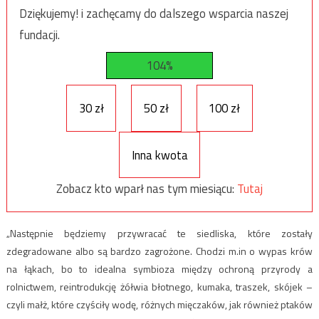
Dziękujemy! i zachęcamy do dalszego wsparcia naszej
fundacji.
104%
30 zł
50 zł
100 zł
Inna kwota
Zobacz kto wparł nas tym miesiącu:
Tutaj
„Następnie będziemy przywracać te siedliska, które zostały
zdegradowane albo są bardzo zagrożone. Chodzi m.in o wypas krów
na łąkach, bo to idealna symbioza między ochroną przyrody a
rolnictwem, reintrodukcję żółwia błotnego, kumaka, traszek, skójek –
czyli małż, które czyściły wodę, różnych mięczaków, jak również ptaków