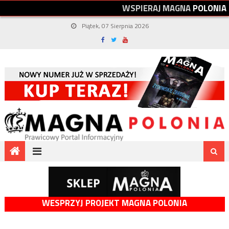
W
S
P
I
E
R
A
J
M
A
G
N
A
P
O
L
O
N
I
A
Piątek, 07 Sierpnia 2026
WESPRZYJ PROJEKT MAGNA POLONIA