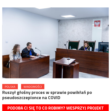
POLSKA
WIADOMOŚCI
Ruszył głośny proces w sprawie powikłań po
pseudoszczepionce na COVID
PODOBA CI SIĘ TO CO ROBIMY? WESPRZYJ PROJEKT