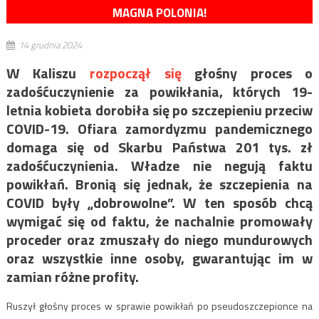
MAGNA POLONIA!
14 grudnia 2024
W Kaliszu
rozpoczął się
głośny proces o
zadośćuczynienie za powikłania, których 19-
letnia kobieta dorobiła się po szczepieniu przeciw
COVID-19. Ofiara zamordyzmu pandemicznego
domaga się od Skarbu Państwa 201 tys. zł
zadośćuczynienia. Władze nie negują faktu
powikłań. Bronią się jednak, że szczepienia na
COVID były „dobrowolne”. W ten sposób chcą
wymigać się od faktu, że nachalnie promowały
proceder oraz zmuszały do niego mundurowych
oraz wszystkie inne osoby, gwarantując im w
zamian różne profity.
Ruszył głośny proces w sprawie powikłań po pseudoszczepionce na