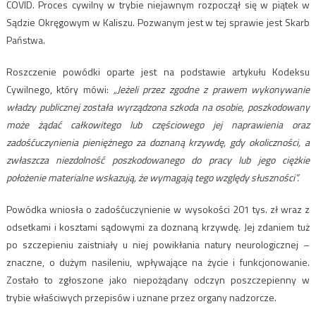
COVID. Proces cywilny w trybie niejawnym rozpoczął się w piątek w
Sądzie Okręgowym w Kaliszu. Pozwanym jest w tej sprawie jest Skarb
Państwa.
Roszczenie powódki oparte jest na podstawie artykułu Kodeksu
Cywilnego, który mówi:
„Jeżeli przez zgodne z prawem wykonywanie
władzy publicznej została wyrządzona szkoda na osobie, poszkodowany
może żądać całkowitego lub częściowego jej naprawienia oraz
zadośćuczynienia pieniężnego za doznaną krzywdę, gdy okoliczności, a
zwłaszcza niezdolność poszkodowanego do pracy lub jego ciężkie
położenie materialne wskazują, że wymagają tego względy słuszności”.
Powódka wniosła o zadośćuczynienie w wysokości 201 tys. zł wraz z
odsetkami i kosztami sądowymi za doznaną krzywdę. Jej zdaniem tuż
po szczepieniu zaistniały u niej powikłania natury neurologicznej –
znaczne, o dużym nasileniu, wpływające na życie i funkcjonowanie.
Zostało to zgłoszone jako niepożądany odczyn poszczepienny w
trybie właściwych przepisów i uznane przez organy nadzorcze.