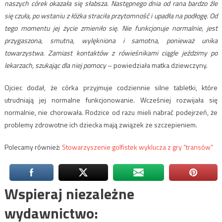
naszych córek okazała się słabsza. Następnego dnia od rana bardzo źle
się czuła, po wstaniu z łóżka straciła przytomność i upadła na podłogę. Od
tego momentu jej życie zmieniło się. Nie funkcjonuje normalnie, jest
przygaszona, smutna, wylękniona i samotna, ponieważ unika
towarzystwa. Zamiast kontaktów z rówieśnikami ciągle jeździmy po
lekarzach, szukając dla niej pomocy
– powiedziała matka dziewczyny.
Ojciec dodał, że córka przyjmuje codziennie silne tabletki, które
utrudniają jej normalne funkcjonowanie. Wcześniej rozwijała się
normalnie, nie chorowała. Rodzice od razu mieli nabrać podejrzeń, że
problemy zdrowotne ich dziecka mają związek ze szczepieniem.
Polecamy również:
Stowarzyszenie golfistek wyklucza z gry “transów”
Wspieraj niezależne
wydawnictwo: