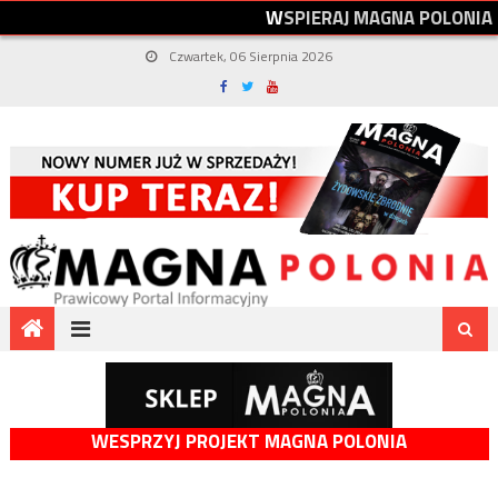
W
S
P
I
E
R
A
J
M
A
G
N
A
P
O
L
O
N
I
A
Czwartek, 06 Sierpnia 2026
WESPRZYJ PROJEKT MAGNA POLONIA