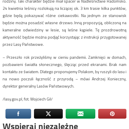
rodziny. Taki charakter będzie miał spacer w Nadleśnictwie Radomsko.
24 kwietnia leśnicy rozlokują na liczącej ok. 3 km trasie kilka punktów,
gdzie będą pokazywać różne ciekawostki. Na jednym ze stanowisk
będzie można posadzić własne drzewo. Inną propozycją, obliczoną na
kameralne odwiedziny w lesie, są leśne kąpiele. Tę prozdrowotną
aktywność będzie można podjąć korzystając z instrukcji przygotowanej
przez Lasy Państwowe.
– Przeszło rok przeżyliśmy w cieniu pandemii. Zamknięci w domach,
pozbawieni światła słonecznego, ślęcząc przed ekranami. Brak nam
kontaktu ze światem. Dlatego proponujemy Polakom, by ruszyli do lasu i
na nowo poczuli łączność z przyrodą – mówi Andrzej Konieczny,
dyrektor generalny Lasów Państwowych.
/lasy.gov.pl, fot. Wojciech Gil/
Wspieraj niezależne