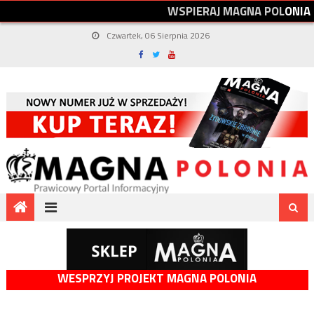
W
S
P
I
E
R
A
J
M
A
G
N
A
P
O
L
O
N
I
A
Czwartek, 06 Sierpnia 2026
WESPRZYJ PROJEKT MAGNA POLONIA