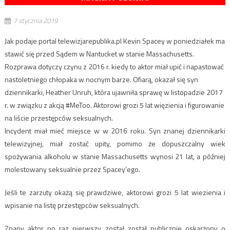
7 stycznia 2019
Jak podaje portal telewizjarepublika.pl Kevin Spacey w poniedziałek ma
stawić się przed Sądem w Nantucket w stanie Massachusetts.
Rozprawa dotyczy czynu z 2016 r. kiedy to aktor miał upić i napastować
nastoletniego chłopaka w nocnym barze. Ofiarą, okazał się syn
dziennikarki, Heather Unruh, która ujawniła sprawę w listopadzie 2017
r. w związku z akcją #MeToo. Aktorowi grozi 5 lat więzienia i figurowanie
na liście przestępców seksualnych.
Incydent miał mieć miejsce w w 2016 roku. Syn znanej dziennikarki
telewizyjnej, miał zostać upity, pomimo że dopuszczalny wiek
spożywania alkoholu w stanie Massachusetts wynosi 21 lat, a później
molestowany seksualnie przez Spacey’ego.
Jeśli te zarzuty okażą się prawdziwe, aktorowi grozi 5 lat wiezienia i
wpisanie na listę przestępców seksualnych.
Znany aktor po raz pierwszy został został publicznie oskarżony o