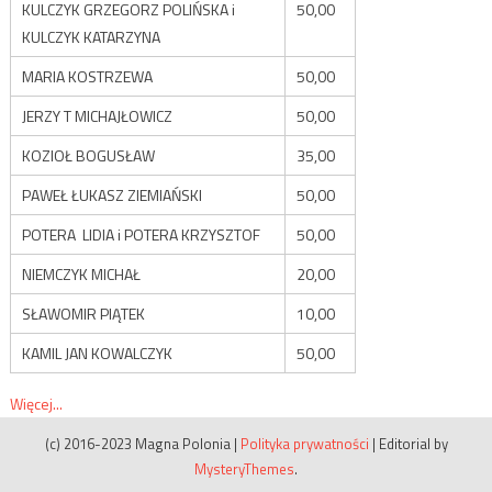
KULCZYK GRZEGORZ POLIŃSKA i
50,00
KULCZYK KATARZYNA
MARIA KOSTRZEWA
50,00
JERZY T MICHAJŁOWICZ
50,00
KOZIOŁ BOGUSŁAW
35,00
PAWEŁ ŁUKASZ ZIEMIAŃSKI
50,00
POTERA LIDIA i POTERA KRZYSZTOF
50,00
NIEMCZYK MICHAŁ
20,00
SŁAWOMIR PIĄTEK
10,00
KAMIL JAN KOWALCZYK
50,00
Więcej...
(c) 2016-2023 Magna Polonia
|
Polityka prywatności
|
Editorial by
MysteryThemes
.