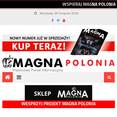
W
S
P
I
E
R
A
J
M
A
G
N
A
P
O
L
O
N
I
A
Niedziela, 09 Sierpnia 2026
WESPRZYJ PROJEKT MAGNA POLONIA