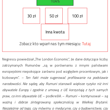
104%
30 zł
50 zł
100 zł
Inna kwota
Zobacz kto wparł nas tym miesiącu:
Tutaj
Negrescu powiedział „The London Economic”, że dane dotyczące liczby
zatrzymanych Rumunów „są w porównaniu z innymi państwami
europejskimi niepokojące zarówno pod względem procentowym, jak i
liczbowym”.
– Ten fakt może sugerować profilowanie na podstawie
narodowości. Nie sądzę, aby Rumuni stanowili większe ryzyko niż inni
obywatele Europy i zgodnie z umową z UE korzystają z tych samych
praw, co inni obywatele UE
– podkreślił. –
Rumuni –
kontynuował
–
są
ważną i dobrze zintegrowaną społecznością w Wielkiej Brytanii.
Niezależnie od tego, czy mówimy o medycynie, czy o budownictwie, czy