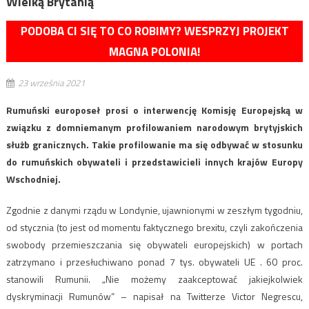
Wielką Brytanią
PODOBA CI SIĘ TO CO ROBIMY? WESPRZYJ PROJEKT
MAGNA POLONIA!
23 września 2021
Rumuński europoseł prosi o interwencję Komisję Europejską w
związku z domniemanym profilowaniem narodowym brytyjskich
służb granicznych. Takie profilowanie ma się odbywać w stosunku
do rumuńskich obywateli i przedstawicieli innych krajów Europy
Wschodniej.
Zgodnie z danymi rządu w Londynie, ujawnionymi w zeszłym tygodniu,
od stycznia (to jest od momentu faktycznego brexitu, czyli zakończenia
swobody przemieszczania się obywateli europejskich) w portach
zatrzymano i przesłuchiwano ponad 7 tys. obywateli UE . 60 proc.
stanowili Rumunii. „Nie możemy zaakceptować jakiejkolwiek
dyskryminacji Rumunów” – napisał na Twitterze Victor Negrescu,