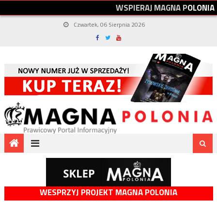
W
S
P
I
E
R
A
J
M
A
G
N
A
P
O
L
O
N
I
A
Czwartek, 06 Sierpnia 2026
WESPRZYJ PROJEKT MAGNA POLONIA