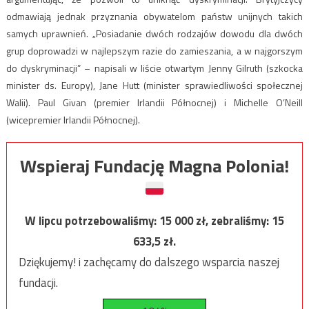
odmawiają jednak przyznania obywatelom państw unijnych takich
samych uprawnień. „Posiadanie dwóch rodzajów dowodu dla dwóch
grup doprowadzi w najlepszym razie do zamieszania, a w najgorszym
do dyskryminacji” – napisali w liście otwartym Jenny Gilruth (szkocka
minister ds. Europy), Jane Hutt (minister sprawiedliwości społecznej
Walii). Paul Givan (premier Irlandii Północnej) i Michelle O’Neill
(wicepremier Irlandii Północnej).
Wspieraj Fundację Magna Polonia!
W lipcu potrzebowaliśmy:
15 000
zł, zebraliśmy:
15
633,5
zł.
Dziękujemy! i zachęcamy do dalszego wsparcia naszej
fundacji.