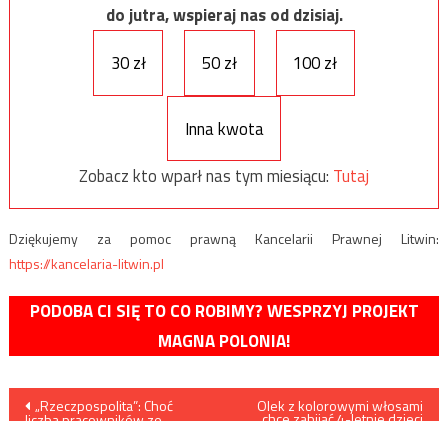
do jutra, wspieraj nas od dzisiaj.
30 zł
50 zł
100 zł
Inna kwota
Zobacz kto wparł nas tym miesiącu:
Tutaj
Dziękujemy za pomoc prawną Kancelarii Prawnej Litwin:
https://kancelaria-litwin.pl
PODOBA CI SIĘ TO CO ROBIMY? WESPRZYJ PROJEKT
MAGNA POLONIA!
Nawigacja
„Rzeczpospolita”: Choć
Olek z kolorowymi włosami
chce zabijać 4-letnie dzieci
liczba pracowników ze
/film/
wpisu
Wschodu bije rekordy,
potrzeby są o wiele większe