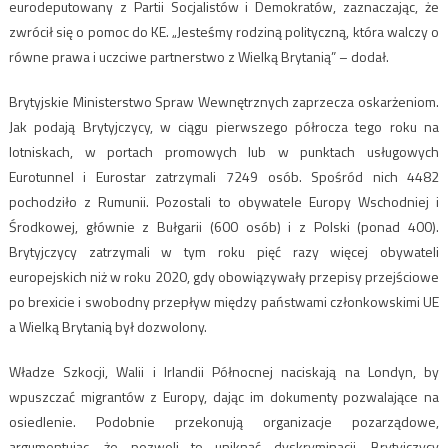
eurodeputowany z Partii Socjalistów i Demokratów, zaznaczając, że
zwrócił się o pomoc do KE. „Jesteśmy rodziną polityczną, która walczy o
równe prawa i uczciwe partnerstwo z Wielką Brytanią” – dodał.
Brytyjskie Ministerstwo Spraw Wewnętrznych zaprzecza oskarżeniom.
Jak podają Brytyjczycy, w ciągu pierwszego półrocza tego roku na
lotniskach, w portach promowych lub w punktach usługowych
Eurotunnel i Eurostar zatrzymali 7249 osób. Spośród nich 4482
pochodziło z Rumunii. Pozostali to obywatele Europy Wschodniej i
Środkowej, głównie z Bułgarii (600 osób) i z Polski (ponad 400).
Brytyjczycy zatrzymali w tym roku pięć razy więcej obywateli
europejskich niż w roku 2020, gdy obowiązywały przepisy przejściowe
po brexicie i swobodny przepływ między państwami członkowskimi UE
a Wielką Brytanią był dozwolony.
Władze Szkocji, Walii i Irlandii Północnej naciskają na Londyn, by
wpuszczać migrantów z Europy, dając im dokumenty pozwalające na
osiedlenie. Podobnie przekonują organizacje pozarządowe,
argumentując, że pozwoli to uniknąć dyskryminacji. Brytyjczycy