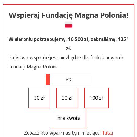
Wspieraj Fundację Magna Polonia!
W sierpniu potrzebujemy:
16 500
zł, zebraliśmy:
1351
zł.
Państwa wsparcie jest niezbędne dla funkcjonowania
Fundacji Magna Polonia.
8%
30 zł
50 zł
100 zł
Inna kwota
Zobacz kto wparł nas tym miesiącu:
Tutaj