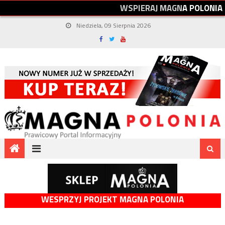
W
S
P
I
E
R
A
J
M
A
G
N
A
P
O
L
O
N
I
A
Niedziela, 09 Sierpnia 2026
WESPRZYJ PROJEKT MAGNA POLONIA