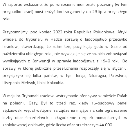
W raporcie wskazano, że po wniesieniu memoriału pozwany (w tym
przypadku Izrael) musi złożyć kontrargumenty do 28 lipca przyszłego
roku.
Przypomnijmy: pod koniec 2023 roku Republika Południowej Afryki
wniosła do trybunału w Hadze sprawę o ludobójstwo przeciwko
Izraelowi, stwierdzając, że reżim ten, pacyfikując getto w Gazie od
października ubiegłego roku, nie wywiązuje się ze swoich zobowiązań
wynikających z Konwencji w sprawie ludobójstwa z 1948 roku. Do
sprawy, w której publiczne przesłuchania rozpoczęły się w styczniu,
przyłączyło się kilka państw, w tym Turcja, Nikaragua, Palestyna,
Hiszpania, Meksyk, Libia i Kolumbia.
W maju br. Trybunał Izraelowi wstrzymanie ofensywy w mieście Rafah
na południu Gazy. Był to trzeci raz, kiedy 15-osobowy panel
sędziowski wydał wstępne zarządzenia mające na celu ograniczenie
liczby ofiar śmiertelnych i złagodzenie cierpień humanitarnych w
zablokowanej enklawie, gdzie liczba ofiar przekroczyła 44 000.