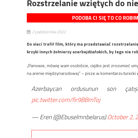
Rozstrzelanie wziętych do ni
PODOBA CI SIĘ TO CO ROBI
2 października 2022
Do sieci trafił film, który ma przedstawiać rozstrzelan
krzyki innych żołnierzy azerbejdżańskich, by tego nie rob
„Panowie, mówię wam osobiście, ciężko jest zrozumieć umysł
na arenie międzynarodowej” – pisze w komentarzu turecki eks
Azerbaycan ordusunun son çatışm
pic.twitter.com/fir9BBmToj
— Eren (@Ebuselmnbelarus)
October 2, 