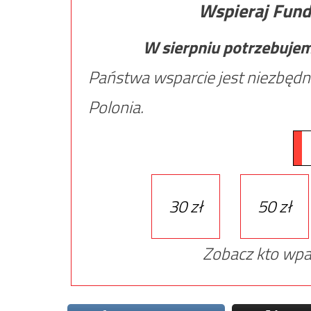
Wspieraj Fund
W sierpniu potrzebuje
Państwa wsparcie jest niezbędn
Polonia.
30 zł
50 zł
Zobacz kto wpa