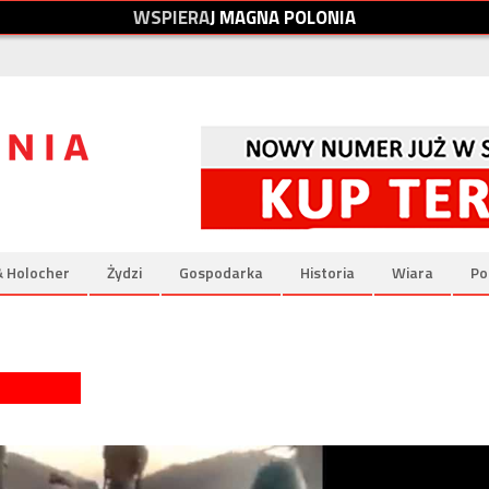
W
S
P
I
E
R
A
J
M
A
G
N
A
P
O
L
O
N
I
A
& Holocher
Żydzi
Gospodarka
Historia
Wiara
Po