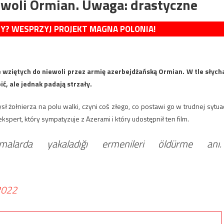
ewoli Ormian. Uwaga: drastyczne
MY? WESPRZYJ PROJEKT MAGNA POLONIA!
ie wziętych do niewoli przez armię azerbejdżańską Ormian. W tle słych
ić, ale jednak padają strzały.
 żołnierza na polu walki, czyni coś złego, co postawi go w trudnej sytuac
pert, który sympatyzuje z Azerami i który udostępnił ten film.
alarda yakaladığı ermenileri öldürme anı.
2022