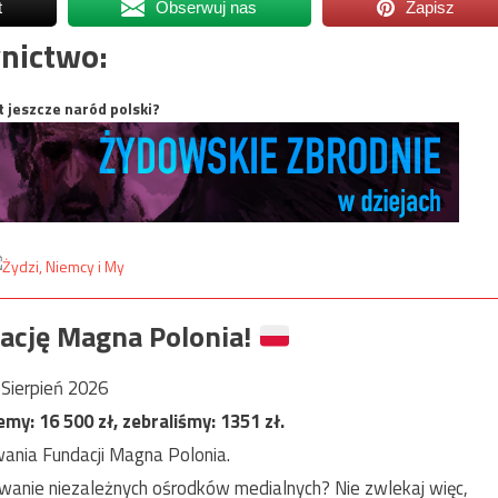
t
Obserwuj nas
Zapisz
nictwo:
t jeszcze naród polski?
ację Magna Polonia!
Sierpień 2026
jemy:
16 500
zł, zebraliśmy:
1351
zł.
ania Fundacji Magna Polonia.
anie niezależnych ośrodków medialnych? Nie zwlekaj więc,