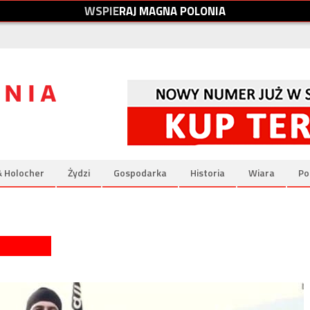
W
S
P
I
E
R
A
J
M
A
G
N
A
P
O
L
O
N
I
A
& Holocher
Żydzi
Gospodarka
Historia
Wiara
Po