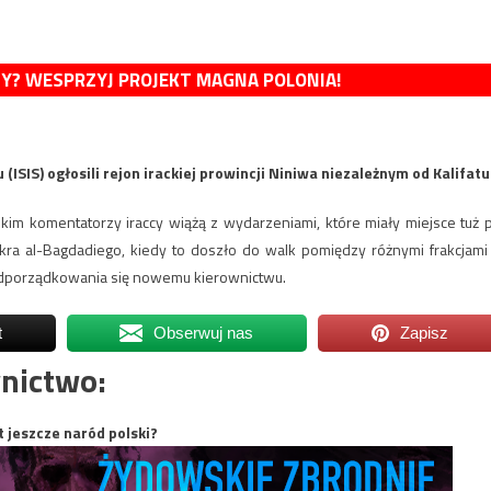
MY? WESPRZYJ PROJEKT MAGNA POLONIA!
SIS) ogłosili rejon irackiej prowincji Niniwa niezależnym od Kalifatu
im komentatorzy iraccy wiążą z wydarzeniami, które miały miejsce tuż 
akra al-Bagdadiego, kiedy to doszło do walk pomiędzy różnymi frakcjami
odporządkowania się nowemu kierownictwu.
t
Obserwuj nas
Zapisz
nictwo:
t jeszcze naród polski?