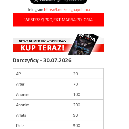
Telegram
https://t.me/magnapolonia
WESPRZYJ PROJEKT MAGNA POLONIA
Darczyńcy - 30.07.2026
AP
30
Artur
70
Anonim
100
Anonim
200
Arleta
90
Piotr
500