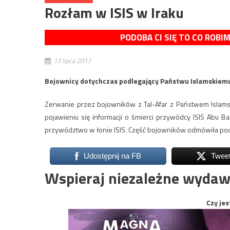
Rozłam w ISIS w Iraku
PODOBA CI SIĘ TO CO ROBI
13 lipca 2017
Bojownicy dotychczas podlegający Państwu Islamskiemu (I
Zerwanie przez bojowników z Tal-Afar z Państwem Islamsk
pojawieniu się informacji o śmierci przywódcy ISIS Abu B
przywództwo w łonie ISIS. Część bojowników odmówiła p
Udostępnij na FB
Twee
Wspieraj niezależne wydaw
Czy jes