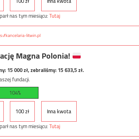
100 zł
Inna kwota
parł nas tym miesiącu:
Tutaj
s://kancelaria-litwin.pl
ację Magna Polonia!
my:
15 000
zł, zebraliśmy:
15 633,5
zł.
szej fundacji.
104%
100 zł
Inna kwota
parł nas tym miesiącu:
Tutaj