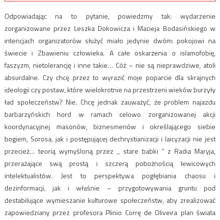
Odpowiadając na to pytanie, powiedzmy tak: wydarzenie
zorganizowane przez Leszka Dokowicza i Macieja Bodasińskiego w
intencjach organizatorów służyć miało jedynie dwóm: pokojowi na
świecie i Zbawieniu człowieka. A całe oskarżenia o islamofobię,
faszyzm, nietolerancję i inne takie… Cóż – nie są nieprawdziwe, atoli
absurdalne. Czy chcę przez to wyrazić moje poparcie dla skrajnych
ideologii czy postaw, które wielokrotnie na przestrzeni wieków burzyły
ład społeczeństw? Nie. Chcę jednak zauważyć, że problem najazdu
barbarzyńskich hord w ramach celowo zorganizowanej akcji
koordynacyjnej masonów, biznesmenów i określającego siebie
bogiem, Sorosa, jak i postępującej dechrystianizacji i laicyzacji nie jest
przecież… teorią wymyśloną przez ,, stare babki ” z Radia Maryja,
przerażające swą prostą i szczerą pobożnością lewicowych
intelektualistów. Jest to perspektywa pogłębiania chaosu i
dezinformacji, jak i właśnie – przygotowywania gruntu pod
destabilujące wymieszanie kulturowe społeczeństw, aby zrealizować
zapowiedziany przez profesora Plinio Corrę de Oliveira plan świata