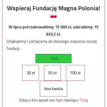
Wspieraj Fundację Magna Polonia!
W lipcu potrzebowaliśmy:
15 000
zł, zebraliśmy:
15
633,5
zł.
Dziękujemy! i zachęcamy do dalszego wsparcia naszej
fundacji.
104%
30 zł
50 zł
100 zł
Inna kwota
Zobacz kto wparł nas tym miesiącu:
Tutaj