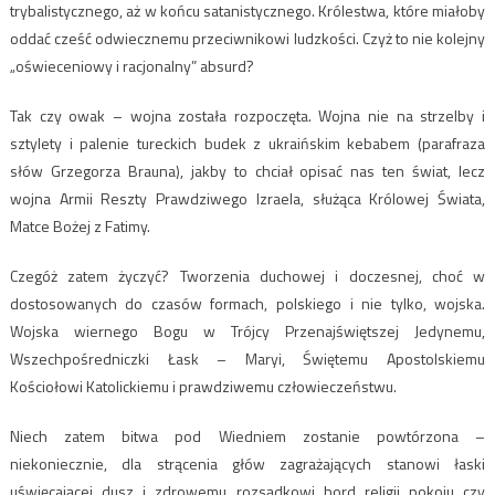
trybalistycznego, aż w końcu satanistycznego. Królestwa, które miałoby
oddać cześć odwiecznemu przeciwnikowi ludzkości. Czyż to nie kolejny
„oświeceniowy i racjonalny” absurd?
Tak czy owak – wojna została rozpoczęta. Wojna nie na strzelby i
sztylety i palenie tureckich budek z ukraińskim kebabem (parafraza
słów Grzegorza Brauna), jakby to chciał opisać nas ten świat, lecz
wojna Armii Reszty Prawdziwego Izraela, służąca Królowej Świata,
Matce Bożej z Fatimy.
Czegóż zatem życzyć? Tworzenia duchowej i doczesnej, choć w
dostosowanych do czasów formach, polskiego i nie tylko, wojska.
Wojska wiernego Bogu w Trójcy Przenajświętszej Jedynemu,
Wszechpośredniczki Łask – Maryi, Świętemu Apostolskiemu
Kościołowi Katolickiemu i prawdziwemu człowieczeństwu.
Niech zatem bitwa pod Wiedniem zostanie powtórzona –
niekoniecznie, dla strącenia głów zagrażających stanowi łaski
uświęcającej dusz i zdrowemu rozsądkowi hord religii pokoju czy