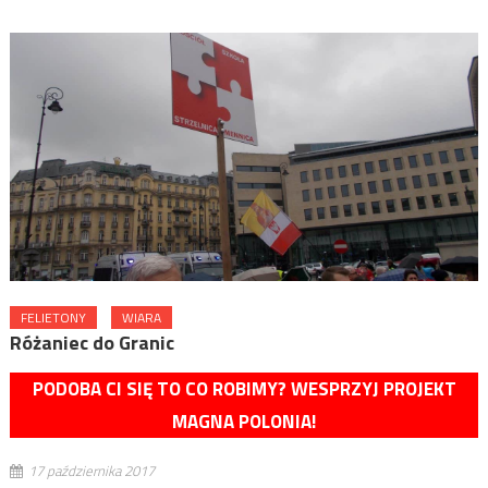
FELIETONY
WIARA
Różaniec do Granic
PODOBA CI SIĘ TO CO ROBIMY? WESPRZYJ PROJEKT
MAGNA POLONIA!
17 października 2017