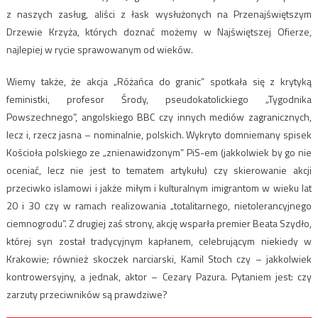
z naszych zasług, aliści z łask wysłużonych na Przenajświętszym
Drzewie Krzyża, których doznać możemy w Najświętszej Ofierze,
najlepiej w rycie sprawowanym od wieków.
Wiemy także, że akcja „Różańca do granic” spotkała się z krytyką
feministki, profesor Środy, pseudokatolickiego „Tygodnika
Powszechnego”, angolskiego BBC czy innych mediów zagranicznych,
lecz i, rzecz jasna – nominalnie, polskich. Wykryto domniemany spisek
Kościoła polskiego ze „znienawidzonym” PiS-em (jakkolwiek by go nie
oceniać, lecz nie jest to tematem artykułu) czy skierowanie akcji
przeciwko islamowi i jakże miłym i kulturalnym imigrantom w wieku lat
20 i 30 czy w ramach realizowania „totalitarnego, nietolerancyjnego
ciemnogrodu”. Z drugiej zaś strony, akcję wsparła premier Beata Szydło,
której syn został tradycyjnym kapłanem, celebrującym niekiedy w
Krakowie; również skoczek narciarski, Kamil Stoch czy – jakkolwiek
kontrowersyjny, a jednak, aktor – Cezary Pazura. Pytaniem jest: czy
zarzuty przeciwników są prawdziwe?