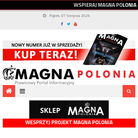
W
S
P
I
E
R
A
J
M
A
G
N
A
P
O
L
O
N
I
A
Piątek, 07 Sierpnia 2026
WESPRZYJ PROJEKT MAGNA POLONIA