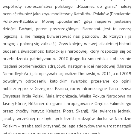
wspólnoty społeczeństwa polskiego. „Różaniec do granic” należy
oceniać również jako zryw modlitewny Katolików-Polaków (Popularnie:
Polaków-Katolików. Mówię „popularnie”, gdyż najpierw jesteśmy
dziećmi Bożymi, potem poszczególnymi Narodami. Jest to rzeczą
logiczną, a nie mającą bulwersować nas patriotów, do których i ja
pragnę z pokorą się zaliczać.). Zryw kolejny w swej kilkuletniej historii
budzenia świadomości katolickiej i narodowej, który rozpoczął się od
przebudzenia patriotyzmu w 2010 (tragedia smoleńska i oburzenie
rządami proniemieckich zdrajców), następnie idei narodowej (Marsze
Niepodległości), jak opisywał nacjonalizm Dmowski, w 2011, a od 2015
powolnym odrodzeniu katolickim (wartości przesłane do opinii
publicznej przez Grzegorza Brauna, ruchy intronizacyjne Pana Jezusa
Chrystusa Króla Polski, Mała Intronizacja, Wielka Pokuta Narodowa na
Jasnej Górze, Różaniec do granic i propagowanie Orędzia Fatimskiego
przez choćby Instytut Księdza Piotra Skargi). Nie twierdzę jednak,
jakoby wcześniej nie było tych trzech rodzajów ducha w Narodzie
Polskim – trzeba atoli przyznać, że jego zdecydowany wzrost nastąpił
właśnie w wyznaczonych powyżej ramach czasowych.