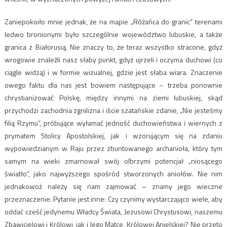
Zaniepokoiło mnie jednak, że na mapie „Różańca do granic” terenami
ledwo bronionymi było szczególnie województwo lubuskie, a także
granica z Białorusią. Nie znaczy to, że teraz wszystko stracone, gdyż
wrogowie znaleźli nasz słaby punkt, gdyż ujrzeli i oczyma duchowi (co
ciągle widzą) i w formie wizualnej, gdzie jest słaba wiara. Znaczenie
owego faktu dla nas jest bowiem następujące – trzeba ponownie
chrystianizować Polskę, między innymi na ziemi lubuskiej, skąd
przychodzi zachodnia zgnilizna i iście szatańskie zdanie, „Nie jesteśmy
filią Rzymu”, próbujące wyłamać jedność duchowieństwa i wiernych z
prymatem Stolicy Apostolskiej, jak i wzorującym się na zdaniu
wypowiedzianym w Raju przez zbuntowanego archanioła, który tym
samym na wieki zmarnował swój olbrzymi potencjał „niosącego
światło”, jako najwyższego spośród stworzonych aniołów. Nie nim
jednakowoż należy się nam zajmować – znamy jego wieczne
przeznaczenie. Pytanie jest inne: Czy czynimy wystarczająco wiele, aby
oddać cześć jedynemu Władcy Świata, Jezusowi Chrystusowi, naszemu
Zbawicielowi i Królowi, jak i Jego Matce, Królowej Anielskiej? Nie przeto