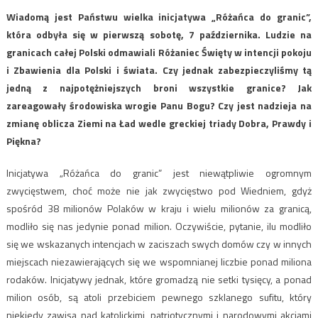
Wiadomą jest Państwu wielka inicjatywa „Różańca do granic”,
która odbyła się w pierwszą sobotę, 7 października. Ludzie na
granicach całej Polski odmawiali Różaniec Święty w intencji pokoju
i Zbawienia dla Polski i świata. Czy jednak zabezpieczyliśmy tą
jedną z najpotężniejszych broni wszystkie granice? Jak
zareagowały środowiska wrogie Panu Bogu? Czy jest nadzieja na
zmianę oblicza Ziemi na Ład wedle greckiej triady Dobra, Prawdy i
Piękna?
Inicjatywa „Różańca do granic” jest niewątpliwie ogromnym
zwycięstwem, choć może nie jak zwycięstwo pod Wiedniem, gdyż
spośród 38 milionów Polaków w kraju i wielu milionów za granicą,
modliło się nas jedynie ponad milion. Oczywiście, pytanie, ilu modliło
się we wskazanych intencjach w zaciszach swych domów czy w innych
miejscach niezawierających się we wspomnianej liczbie ponad miliona
rodaków. Inicjatywy jednak, które gromadzą nie setki tysięcy, a ponad
milion osób, są atoli przebiciem pewnego szklanego sufitu, który
niekiedy zawisa nad katolickimi, patriotycznymi i narodowymi akcjami