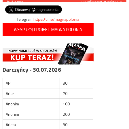
współpracę w zakresie
być ostro
szkolenia bojowego z
wpisu
Kurdami
Telegram
https://t.me/magnapolonia
WESPRZYJ PROJEKT MAGNA POLONIA
Darczyńcy - 30.07.2026
AP
30
Artur
70
Anonim
100
Anonim
200
Arleta
90