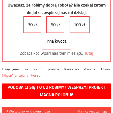
Uważasz, że robimy dobrą robotę? Nie czekaj zatem
do jutra, wspieraj nas od dzisiaj.
30 zł
50 zł
100 zł
Inna kwota
Zobacz kto wparł nas tym miesiącu:
Tutaj
Dziękujemy za pomoc prawną Kancelarii Prawnej Litwin:
https://kancelaria-litwin.pl
PODOBA CI SIĘ TO CO ROBIMY? WESPRZYJ PROJEKT
MAGNA POLONIA!
Nawigacja
We wtorek w Kijowie może
Niemcy wstrzymują