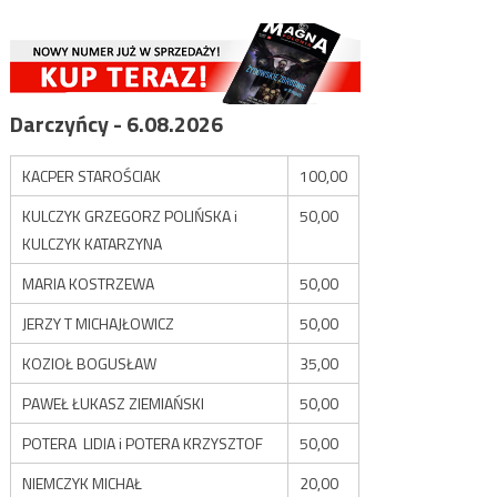
Darczyńcy - 6.08.2026
KACPER STAROŚCIAK
100,00
KULCZYK GRZEGORZ POLIŃSKA i
50,00
KULCZYK KATARZYNA
MARIA KOSTRZEWA
50,00
JERZY T MICHAJŁOWICZ
50,00
KOZIOŁ BOGUSŁAW
35,00
PAWEŁ ŁUKASZ ZIEMIAŃSKI
50,00
POTERA LIDIA i POTERA KRZYSZTOF
50,00
NIEMCZYK MICHAŁ
20,00