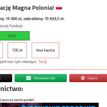
ację Magna Polonia!
my:
15 000
zł, zebraliśmy:
15 633,5
zł.
szej fundacji.
104%
100 zł
Inna kwota
parł nas tym miesiącu:
Tutaj
t
Obserwuj nas
Zapisz
nictwo:
t jeszcze naród polski?