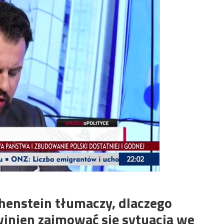
henstein tłumaczy, dlaczego
winien zajmować się sytuacją we