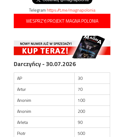
Telegram
https://t.me/magnapolonia
WESPRZYJ PROJEKT MAGNA POLONIA
Darczyńcy - 30.07.2026
AP
30
Artur
70
Anonim
100
Anonim
200
Arleta
90
Piotr
500