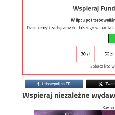
Wspieraj Fund
W lipcu potrzebowaliś
Dziękujemy! i zachęcamy do dalszego wsparcia na
30 zł
50 zł
Zobacz kto w
Udostępnij na FB
Twee
Wspieraj niezależne wydaw
Czy jes