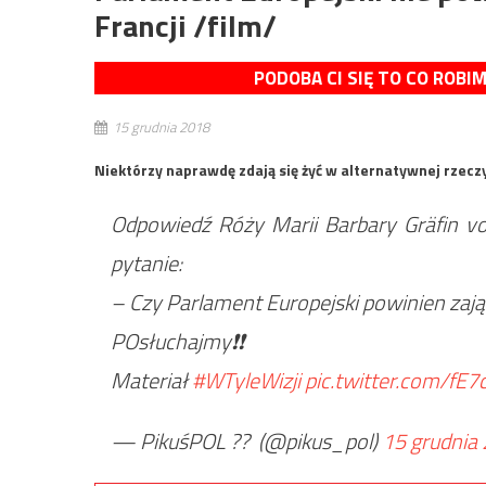
Francji /film/
PODOBA CI SIĘ TO CO ROBI
15 grudnia 2018
Niektórzy naprawdę zdają się żyć w alternatywnej rzec
Odpowiedź Róży Marii Barbary Gräfin 
pytanie:
– Czy Parlament Europejski powinien zając
POsłuchajmy❗️❗️
Materiał
#WTyleWizji
pic.twitter.com/fE
— PikuśPOL ?? ‏ (@pikus_pol)
15 grudnia