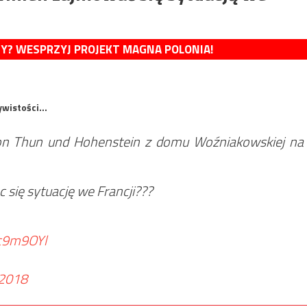
MY? WESPRZYJ PROJEKT MAGNA POLONIA!
zywistości…
von Thun und Hohenstein z domu Woźniakowskiej na
 się sytuację we Francji???
7c9m9OYl
 2018