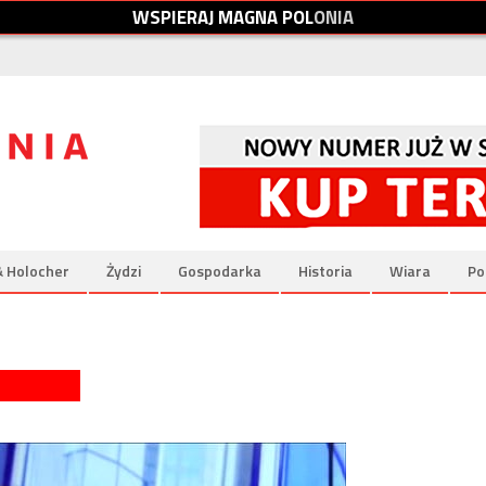
W
S
P
I
E
R
A
J
M
A
G
N
A
P
O
L
O
N
I
A
& Holocher
Żydzi
Gospodarka
Historia
Wiara
Po