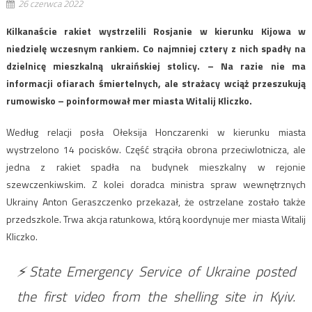
26 czerwca 2022
Kilkanaście rakiet wystrzelili Rosjanie w kierunku Kijowa w
niedzielę wczesnym rankiem. Co najmniej cztery z nich spadły na
dzielnicę mieszkalną ukraińskiej stolicy. – Na razie nie ma
informacji ofiarach śmiertelnych, ale strażacy wciąż przeszukują
rumowisko – poinformował mer miasta Witalij Kliczko.
Według relacji posła Ołeksija Honczarenki w kierunku miasta
wystrzelono 14 pocisków. Część strąciła obrona przeciwlotnicza, ale
jedna z rakiet spadła na budynek mieszkalny w rejonie
szewczenkiwskim. Z kolei doradca ministra spraw wewnętrznych
Ukrainy Anton Geraszczenko przekazał, że ostrzelane zostało także
przedszkole. Trwa akcja ratunkowa, którą koordynuje mer miasta Witalij
Kliczko.
⚡️State Emergency Service of Ukraine posted
the first video from the shelling site in Kyiv.