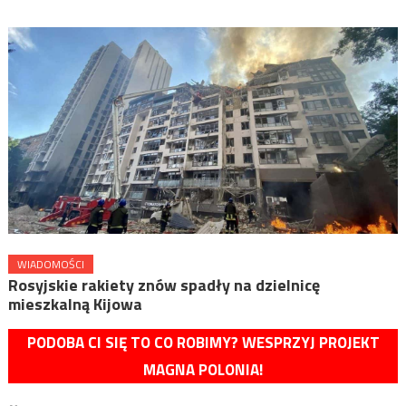
WIADOMOŚCI
Rosyjskie rakiety znów spadły na dzielnicę
mieszkalną Kijowa
PODOBA CI SIĘ TO CO ROBIMY? WESPRZYJ PROJEKT
MAGNA POLONIA!