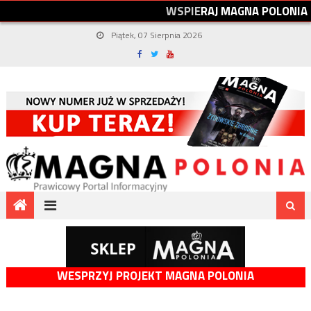
W
S
P
I
E
R
A
J
M
A
G
N
A
P
O
L
O
N
I
A
Piątek, 07 Sierpnia 2026
WESPRZYJ PROJEKT MAGNA POLONIA