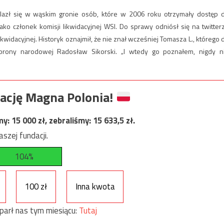
lazł się w wąskim gronie osób, które w 2006 roku otrzymały dostęp 
ko członek komisji likwidacyjnej WSI. Do sprawy odniósł się na twitter
widacyjnej. Historyk oznajmił, że nie znał wcześniej Tomasza L., którego 
obrony narodowej Radosław Sikorski. „I wtedy go poznałem, nigdy n
ację Magna Polonia!
my:
15 000
zł, zebraliśmy:
15 633,5
zł.
szej fundacji.
104%
100 zł
Inna kwota
parł nas tym miesiącu:
Tutaj