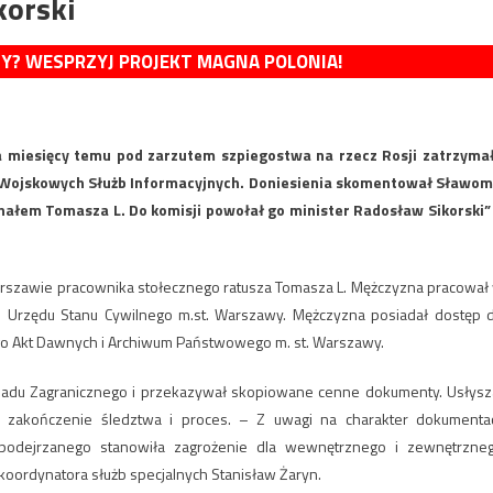
korski
MY? WESPRZYJ PROJEKT MAGNA POLONIA!
ka miesięcy temu pod zarzutem szpiegostwa na rzecz Rosji zatrzyma
ej Wojskowych Służb Informacyjnych. Doniesienia skomentował Sławom
znałem Tomasza L. Do komisji powołał go minister Radosław Sikorski”
rszawie pracownika stołecznego ratusza Tomasza L. Mężczyzna pracował
 Urzędu Stanu Cywilnego m.st. Warszawy. Mężczyzna posiadał dostęp 
o Akt Dawnych i Archiwum Państwowego m. st. Warszawy.
iadu Zagranicznego i przekazywał skopiowane cenne dokumenty. Usłysz
a zakończenie śledztwa i proces. – Z uwagi na charakter dokumentac
podejrzanego stanowiła zagrożenie dla wewnętrznego i zewnętrzne
koordynatora służb specjalnych Stanisław Żaryn.