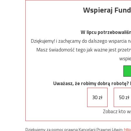
Wspieraj Fund
W lipcu potrzebowaliś
Dziękujemy! i zachęcamy do dalszego wsparcia na
Masz świadomość tego jak ważne jest przetrw
wspie
Uważasz, że robimy dobrą robotę? Ni
30 zł
50 zł
Zobacz kto w
Dziękujemy za pomoc prawną Kancelarii Prawnej Litwin:
http