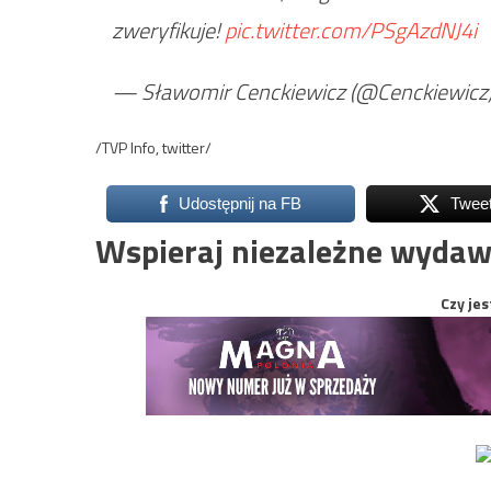
zweryfikuje!
pic.twitter.com/PSgAzdNJ4i
— Sławomir Cenckiewicz (@Cenckiewicz
/TVP Info, twitter/
Udostępnij na FB
Twee
Wspieraj niezależne wydaw
Czy jes