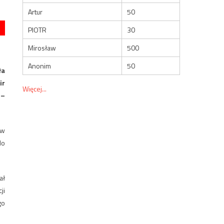
Artur
50
PIOTR
30
Mirosław
500
Anonim
50
ła
ir
Więcej...
 –
 w
do
ał
ji
go