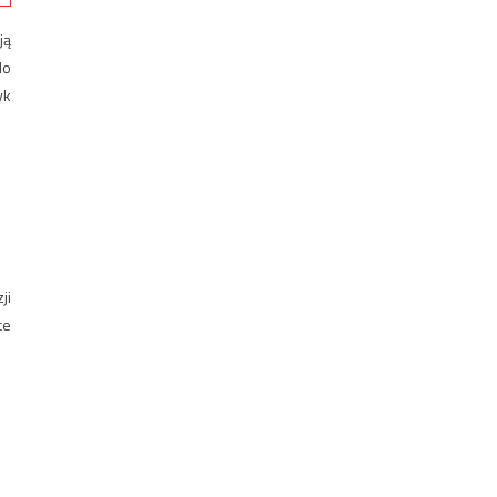
ją
do
yk
ji
ce