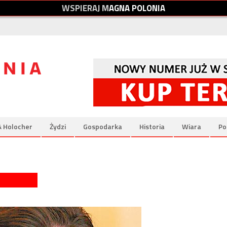
W
S
P
I
E
R
A
J
M
A
G
N
A
P
O
L
O
N
I
A
& Holocher
Żydzi
Gospodarka
Historia
Wiara
Po