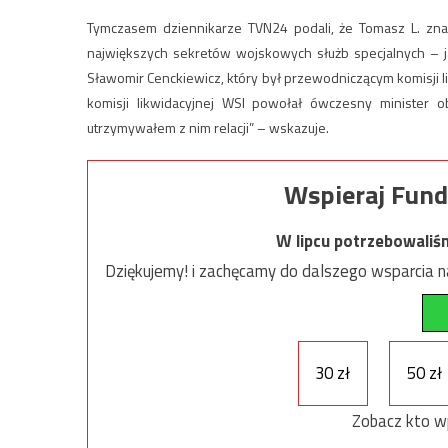
Tymczasem dziennikarze TVN24 podali, że Tomasz L. zna
największych sekretów wojskowych służb specjalnych – ja
Sławomir Cenckiewicz, który był przewodniczącym komisji lik
komisji likwidacyjnej WSI powołał ówczesny minister 
utrzymywałem z nim relacji” – wskazuje.
Wspieraj Fund
W lipcu potrzebowaliś
Dziękujemy! i zachęcamy do dalszego wsparcia na
30 zł
50 zł
Zobacz kto w