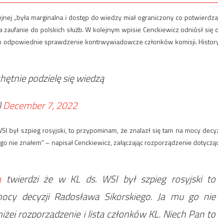
cyjnej „była marginalna i dostęp do wiedzy miał ograniczony co potwierdza
a zaufanie do polskich służb. W kolejnym wpisie Cenckiewicz odniósł się 
ał o odpowiednie sprawdzenie kontrwywiadowcze członków komisji. Histor
hętnie podzielę się wiedzą
)
December 7, 2022
 WSI był szpieg rosyjski, to przypominam, że znalazł się tam na mocy decyz
o nie znałem” – napisał Cenckiewicz, załączając rozporządzenie dotyczą
a
twierdzi że w KL ds. WSI był szpieg rosyjski to
ocy decyzji Radosława Sikorskiego. Ja mu go nie
ej rozporządzenie i lista członków KL. Niech Pan to