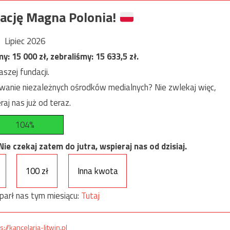
ację Magna Polonia!
Lipiec 2026
my:
15 000
zł, zebraliśmy:
15 633,5
zł.
szej fundacji.
anie niezależnych ośrodków medialnych? Nie zwlekaj więc,
raj nas już od teraz.
104%
e czekaj zatem do jutra, wspieraj nas od dzisiaj.
100 zł
Inna kwota
parł nas tym miesiącu:
Tutaj
s://kancelaria-litwin.pl