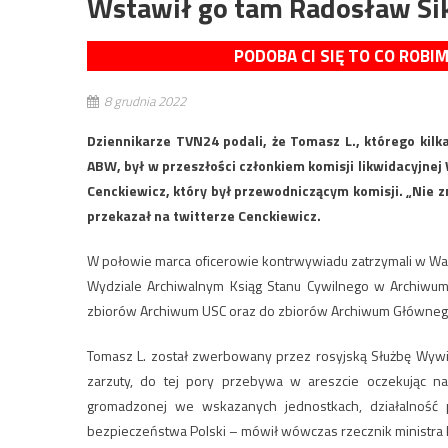
Wstawił go tam Radosław Si
PODOBA CI SIĘ TO CO ROBI
8 grudnia 2022
Dziennikarze TVN24 podali, że Tomasz L., którego kil
ABW, był w przeszłości członkiem komisji likwidacyjn
Cenckiewicz, który był przewodniczącym komisji. „Nie 
przekazał na twitterze Cenckiewicz.
W połowie marca oficerowie kontrwywiadu zatrzymali w Wa
Wydziale Archiwalnym Ksiąg Stanu Cywilnego w Archiwum
zbiorów Archiwum USC oraz do zbiorów Archiwum Główneg
Tomasz L. został zwerbowany przez rosyjską Służbę Wyw
zarzuty, do tej pory przebywa w areszcie oczekując n
gromadzonej we wskazanych jednostkach, działalność 
bezpieczeństwa Polski – mówił wówczas rzecznik ministra 