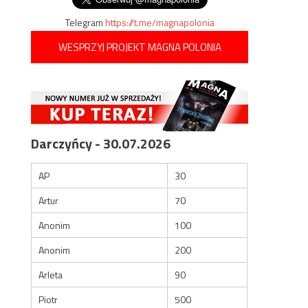
Telegram
https://t.me/magnapolonia
WESPRZYJ PROJEKT MAGNA POLONIA
Darczyńcy - 30.07.2026
AP
30
Artur
70
Anonim
100
Anonim
200
Arleta
90
Piotr
500