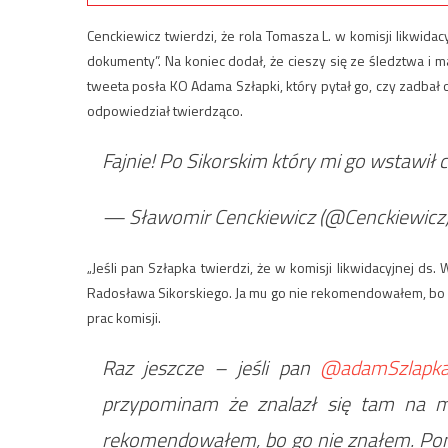
Cenckiewicz twierdzi, że rola Tomasza L. w komisji likwida
dokumenty”. Na koniec dodał, że cieszy się ze śledztwa i m
tweeta posła KO Adama Szłapki, który pytał go, czy zadb
odpowiedział twierdząco.
Fajnie! Po Sikorskim który mi go wstawił c
— Sławomir Cenckiewicz (@Cenckiewicz
„Jeśli pan Szłapka twierdzi, że w komisji likwidacyjnej ds.
Radosława Sikorskiego. Ja mu go nie rekomendowałem, bo g
prac komisji.
Raz jeszcze – jeśli pan
@adamSzlapk
przypominam że znalazł się tam na m
rekomendowałem, bo go nie znałem. Poniż