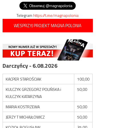
Telegram
https://t.me/magnapolonia
WESPRZYJ PROJEKT MAGNA POLONIA
Darczyńcy - 6.08.2026
KACPER STAROŚCIAK
100,00
KULCZYK GRZEGORZ POLIŃSKA i
50,00
KULCZYK KATARZYNA
MARIA KOSTRZEWA
50,00
JERZY T MICHAJŁOWICZ
50,00
KOZIOŁ BOGUSŁAW
35,00