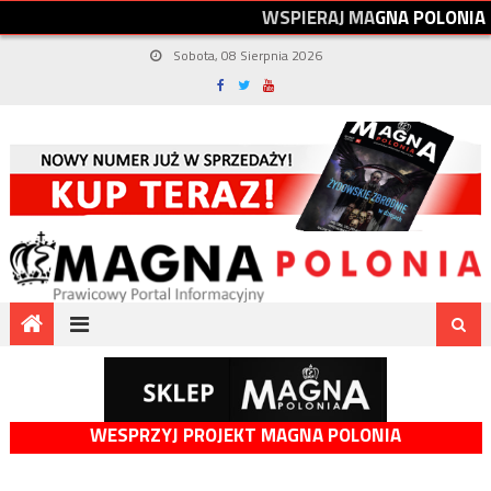
W
S
P
I
E
R
A
J
M
A
G
N
A
P
O
L
O
N
I
A
Sobota, 08 Sierpnia 2026
WESPRZYJ PROJEKT MAGNA POLONIA