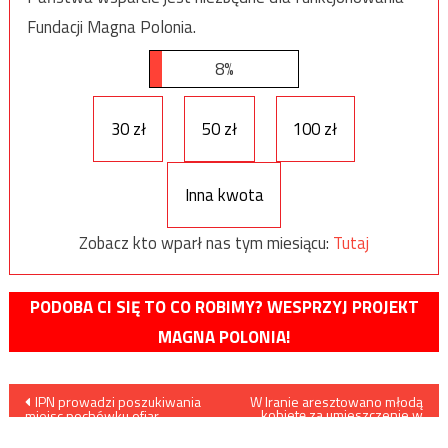
Fundacji Magna Polonia.
8%
30 zł
50 zł
100 zł
Inna kwota
Zobacz kto wparł nas tym miesiącu:
Tutaj
PODOBA CI SIĘ TO CO ROBIMY? WESPRZYJ PROJEKT
MAGNA POLONIA!
Nawigacja
IPN prowadzi poszukiwania
W Iranie aresztowano młodą
kobietę za umieszczenie w
miejsc pochówku ofiar
sieci filmiku ukazującego jej
wpisu
zbrodni komunistycznych w
taniec /film/
Trzebuszce