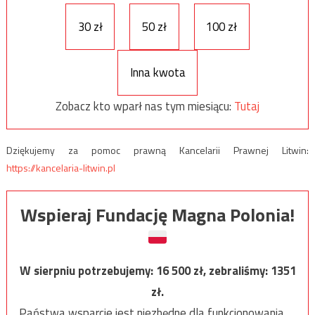
30 zł
50 zł
100 zł
Inna kwota
Zobacz kto wparł nas tym miesiącu:
Tutaj
Dziękujemy za pomoc prawną Kancelarii Prawnej Litwin:
https://kancelaria-litwin.pl
Wspieraj Fundację Magna Polonia!
W sierpniu potrzebujemy:
16 500
zł, zebraliśmy:
1351
zł.
Państwa wsparcie jest niezbędne dla funkcjonowania