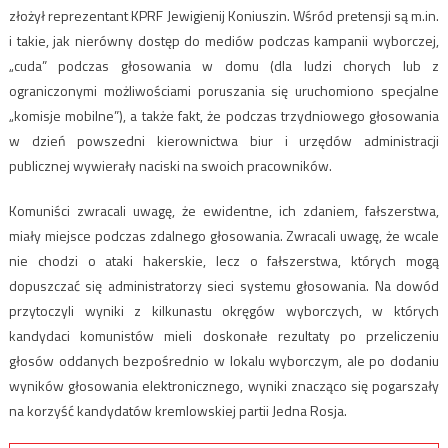
złożył reprezentant KPRF Jewigienij Koniuszin. Wśród pretensji są m.in.
i takie, jak nierówny dostęp do mediów podczas kampanii wyborczej,
„cuda” podczas głosowania w domu (dla ludzi chorych lub z
ograniczonymi możliwościami poruszania się uruchomiono specjalne
„komisje mobilne”), a także fakt, że podczas trzydniowego głosowania
w dzień powszedni kierownictwa biur i urzędów administracji
publicznej wywierały naciski na swoich pracowników.
Komuniści zwracali uwagę, że ewidentne, ich zdaniem, fałszerstwa,
miały miejsce podczas zdalnego głosowania. Zwracali uwagę, że wcale
nie chodzi o ataki hakerskie, lecz o fałszerstwa, których mogą
dopuszczać się administratorzy sieci systemu głosowania. Na dowód
przytoczyli wyniki z kilkunastu okręgów wyborczych, w których
kandydaci komunistów mieli doskonałe rezultaty po przeliczeniu
głosów oddanych bezpośrednio w lokalu wyborczym, ale po dodaniu
wyników głosowania elektronicznego, wyniki znacząco się pogarszały
na korzyść kandydatów kremlowskiej partii Jedna Rosja.