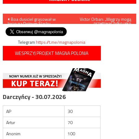
Nawigacja
Boa dusiciel grasował w
Victor Orban: „Węgrzy mogą
przetrwać tylko jako
lesie na Dolnym Śląsku
chrześcijanie”
wpisu
Telegram
https://t.me/magnapolonia
WESPRZYJ PROJEKT MAGNA POLONIA
Darczyńcy - 30.07.2026
AP
30
Artur
70
Anonim
100