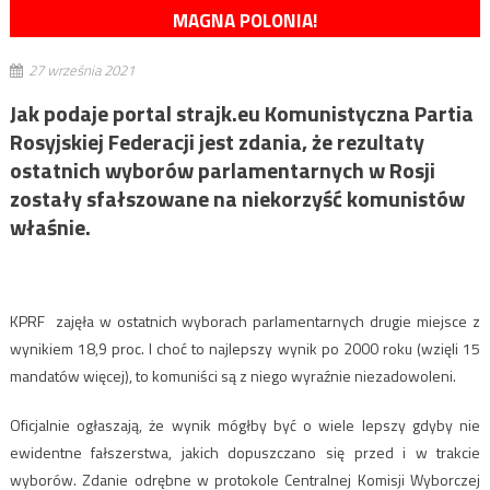
MAGNA POLONIA!
27 września 2021
Jak podaje portal strajk.eu Komunistyczna Partia
Rosyjskiej Federacji jest zdania, że rezultaty
ostatnich wyborów parlamentarnych w Rosji
zostały sfałszowane na niekorzyść komunistów
właśnie.
KPRF zajęła w ostatnich wyborach parlamentarnych drugie miejsce z
wynikiem 18,9 proc. I choć to najlepszy wynik po 2000 roku (wzięli 15
mandatów więcej), to komuniści są z niego wyraźnie niezadowoleni.
Oficjalnie ogłaszają, że wynik mógłby być o wiele lepszy gdyby nie
ewidentne fałszerstwa, jakich dopuszczano się przed i w trakcie
wyborów. Zdanie odrębne w protokole Centralnej Komisji Wyborczej