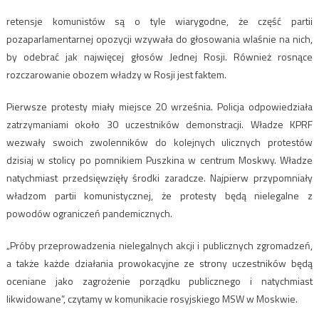
retensje komunistów są o tyle wiarygodne, że część partii
pozaparlamentarnej opozycji wzywała do głosowania wlaśnie na nich,
by odebrać jak najwięcej głosów Jednej Rosji. Również rosnące
rozczarowanie obozem władzy w Rosji jest faktem.
Pierwsze protesty miały miejsce 20 września. Policja odpowiedziała
zatrzymaniami około 30 uczestników demonstracji. Władze KPRF
wezwały swoich zwolenników do kolejnych ulicznych protestów
dzisiaj w stolicy po pomnikiem Puszkina w centrum Moskwy. Władze
natychmiast przedsięwzięły środki zaradcze. Najpierw przypomniały
władzom partii komunistycznej, że protesty będą nielegalne z
powodów ograniczeń pandemicznych.
„Próby przeprowadzenia nielegalnych akcji i publicznych zgromadzeń,
a także każde działania prowokacyjne ze strony uczestników będą
oceniane jako zagrożenie porządku publicznego i natychmiast
likwidowane”, czytamy w komunikacie rosyjskiego MSW w Moskwie.