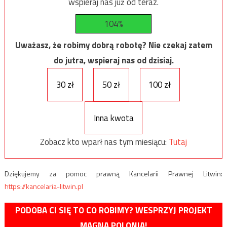
wspieraj nas już od teraz.
104%
Uważasz, że robimy dobrą robotę? Nie czekaj zatem
do jutra, wspieraj nas od dzisiaj.
30 zł
50 zł
100 zł
Inna kwota
Zobacz kto wparł nas tym miesiącu:
Tutaj
Dziękujemy za pomoc prawną Kancelarii Prawnej Litwin:
https://kancelaria-litwin.pl
PODOBA CI SIĘ TO CO ROBIMY? WESPRZYJ PROJEKT
MAGNA POLONIA!