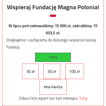
Wspieraj Fundację Magna Polonia!
W lipcu potrzebowaliśmy:
15 000
zł, zebraliśmy:
15
633,5
zł.
Dziękujemy! i zachęcamy do dalszego wsparcia naszej
fundacji.
104%
30 zł
50 zł
100 zł
Inna kwota
Zobacz kto wparł nas tym miesiącu:
Tutaj