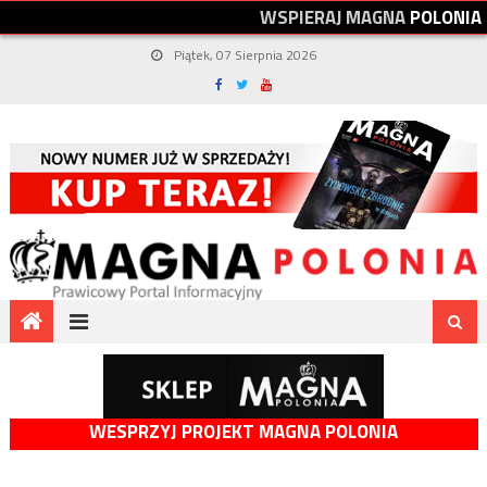
W
S
P
I
E
R
A
J
M
A
G
N
A
P
O
L
O
N
I
A
Piątek, 07 Sierpnia 2026
WESPRZYJ PROJEKT MAGNA POLONIA