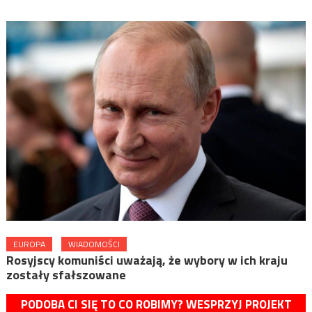
EUROPA
WIADOMOŚCI
Rosyjscy komuniści uważają, że wybory w ich kraju
zostały sfałszowane
PODOBA CI SIĘ TO CO ROBIMY? WESPRZYJ PROJEKT