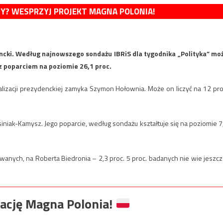
MY? WESPRZYJ PROJEKT MAGNA POLONIA!
ncki. Według najnowszego sondażu IBRiS dla tygodnika „Polityka” mo
 z poparciem na poziomie 26,1 proc.
alizacji prezydenckiej zamyka Szymon Hołownia. Może on liczyć na 12 pro
siniak-Kamysz. Jego poparcie, według sondażu kształtuje się na poziomie 7
wanych, na Roberta Biedronia – 2,3 proc. 5 proc. badanych nie wie jeszcz
ację Magna Polonia!