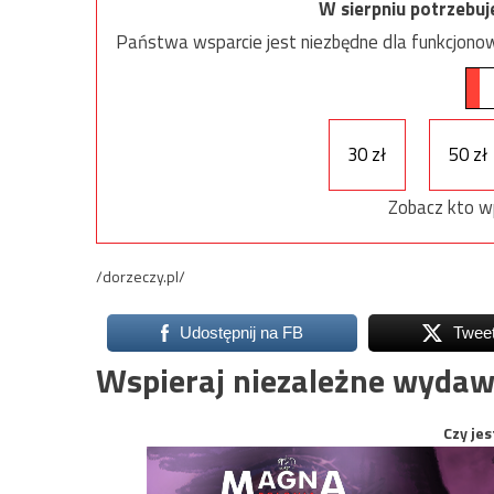
W sierpniu potrzebu
Państwa wsparcie jest niezbędne dla funkcjonow
30 zł
50 zł
Zobacz kto w
/dorzeczy.pl/
Udostępnij na FB
Twee
Wspieraj niezależne wydaw
Czy jes