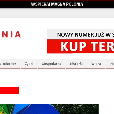
W
S
P
I
E
R
A
J
M
A
G
N
A
P
O
L
O
N
I
A
& Holocher
Żydzi
Gospodarka
Historia
Wiara
Po