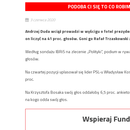
PODOBA CI SIĘ TO CO ROBI
3 czerwca 2020
Andrzej Duda wciąż prowadzi w wyścigu o fotel prezyde
on liczyć na 41 proc. głosów. Goni go Rafał Trzaskowski
Według sondażu IBRiS na zlecenie „Polityki”, podium w ryw
głosów.
Na czwartej pozycji uplasował się lider PSL-u Władysław Ko
proc.
Na Krzysztofa Bosaka swój głos oddałoby 6,5 proc. ankieto
na kogo odda swój głos.
Wspieraj Fund