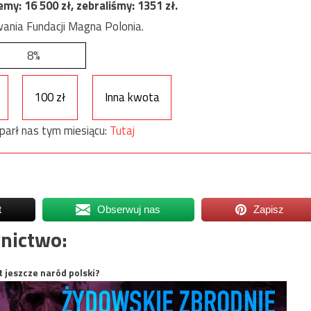
jemy:
16 500
zł, zebraliśmy:
1351
zł.
ania Fundacji Magna Polonia.
8%
100 zł
Inna kwota
parł nas tym miesiącu:
Tutaj
t
Obserwuj nas
Zapisz
nictwo:
t jeszcze naród polski?