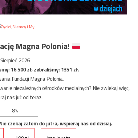
ację Magna Polonia!
Sierpień 2026
jemy:
16 500
zł, zebraliśmy:
1351
zł.
ania Fundacji Magna Polonia.
anie niezależnych ośrodków medialnych? Nie zwlekaj więc,
raj nas już od teraz.
8%
e czekaj zatem do jutra, wspieraj nas od dzisiaj.