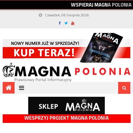
W
S
P
I
E
R
A
J
M
A
G
N
A
P
O
L
O
N
I
A
Czwartek, 06 Sierpnia 2026
WESPRZYJ PROJEKT MAGNA POLONIA