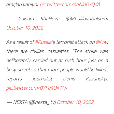
araçları yanıyor
pic.twitter.com/naNlqDYQdA
— Gulsum Khalilova (@KhalilovaGulsum)
October 10, 2022
As a result of
#Russia
's terrorist attack on
#Kyiv
,
there are civilian casualties. "The strike was
deliberately carried out at rush hour just on a
busy street so that more people would be killed",
reports journalist Denis Kazanskyi.
pic.twitter.com/0YFq4OiFPw
— NEXTA (@nexta_tv)
October 10, 2022