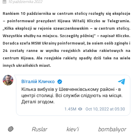
10 października 2022
Rankiem 10 października w centrum stolicy rozległy się eksplozje
– poinformował prezydent Kijowa Witalij Kliczko w Telegramie.
„Kilka eksplozji w rejonie szewczenkowskim – w centrum stolicy.
Wszystkie służby na miejscu. Szczegóły później” – napisał Kliczko.
Doradca szefa MSW Ukrainy poinformował, że osiem osób zginęło i
24 zostały ranne w wyniku rosyjskich ataków rakietowych na
centrum Kijowa. Ale rosyjskie rakiety spadły dziś take na wiele
innych ukraińskich miast.
🔴Ruslar kiev'i bombalıyor