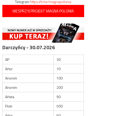
Telegram
https://t.me/magnapolonia
WESPRZYJ PROJEKT MAGNA POLONIA
Darczyńcy - 30.07.2026
AP
30
Artur
70
Anonim
100
Anonim
200
Arleta
90
Piotr
500
Artur
50