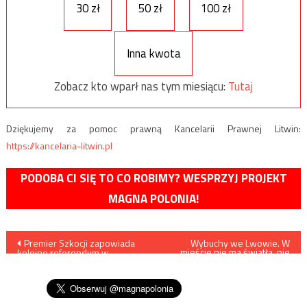
30 zł
50 zł
100 zł
Inna kwota
Zobacz kto wparł nas tym miesiącu:
Tutaj
Dziękujemy za pomoc prawną Kancelarii Prawnej Litwin:
https://kancelaria-litwin.pl
PODOBA CI SIĘ TO CO ROBIMY? WESPRZYJ PROJEKT
MAGNA POLONIA!
Nawigacja
Premier Szkocji zapowiada
Wybuchy we Lwowie. W
mieście nie ma światła, nie
kolejne referendum w
działają telefony
wpisu
sprawie oderwania się od
komórkowe
Wielkiej Brytanii