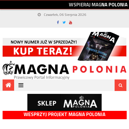
W
S
P
I
E
R
A
J
M
A
G
N
A
P
O
L
O
N
I
A
Czwartek, 06 Sierpnia 2026
WESPRZYJ PROJEKT MAGNA POLONIA