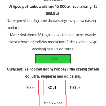
W lipcu potrzebowaliśmy:
15 000
zł, zebraliśmy:
15
633,5
zł.
Dziękujemy! i zachęcamy do dalszego wsparcia naszej
fundacji.
Masz świadomość tego jak ważne jest przetrwanie
niezależnych ośrodków medialnych? Nie zwlekaj więc,
wspieraj nas już od teraz.
104%
Uważasz, że robimy dobrą robotę? Nie czekaj zatem
do jutra, wspieraj nas od dzisiaj.
30 zł
50 zł
100 zł
Inna kwota