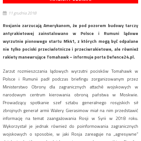
11 grudnia 2018
Rosjanie zarzucają Amerykanom, że pod pozorem budowy tarczy
antyrakietowej zainstalowano w Polsce i Rumuni lądowe
wyrzutnie pionowego startu Mk41, z których mogą być odpalane
nie tylko pociski przeciwlotnicze i przeciwrakietowe, ale również
rakiety manewrujące Tomahawk – informuje porta Defence24.pl.
Zarzut rozmieszczania lądowych wyrzutni pocisków Tomahawk w
Polsce i Rumunii padł podczas briefingu zorganizowanym przez
Ministerstwo Obrony dla zagranicznych attaché wojskowych w
narodowym centrum kierowania obroną państwa w Moskwie.
Prowadzący spotkanie szef sztabu generalnego rosyjskich sił
zbrojnych generał armii Walery Gierasimow miał na nim przedstawić
informację na temat zaangażowania Rosji w Syrii w 2018 roku.
Wykorzystał je jednak również do poinformowania zagranicznych
wojskowych o sposobie, w jaki Rosja zareaguje na „agresywne”