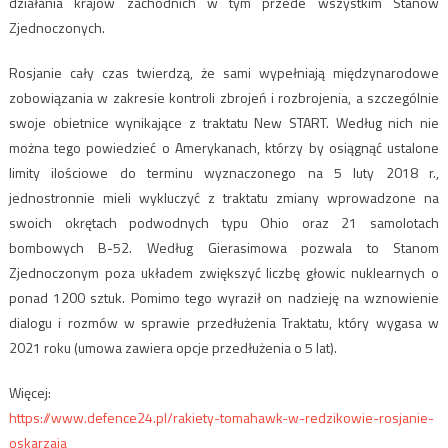
działania krajów zachodnich w tym przede wszystkim Stanów
Zjednoczonych.
Rosjanie cały czas twierdzą, że sami wypełniają międzynarodowe
zobowiązania w zakresie kontroli zbrojeń i rozbrojenia, a szczególnie
swoje obietnice wynikające z traktatu New START. Według nich nie
można tego powiedzieć o Amerykanach, którzy by osiągnąć ustalone
limity ilościowe do terminu wyznaczonego na 5 luty 2018 r.,
jednostronnie mieli wykluczyć z traktatu zmiany wprowadzone na
swoich okrętach podwodnych typu Ohio oraz 21 samolotach
bombowych B-52. Według Gierasimowa pozwala to Stanom
Zjednoczonym poza układem zwiększyć liczbę głowic nuklearnych o
ponad 1200 sztuk. Pomimo tego wyraził on nadzieję na wznowienie
dialogu i rozmów w sprawie przedłużenia Traktatu, który wygasa w
2021 roku (umowa zawiera opcje przedłużenia o 5 lat).
Więcej:
https://www.defence24.pl/rakiety-tomahawk-w-redzikowie-rosjanie-
oskarzaja