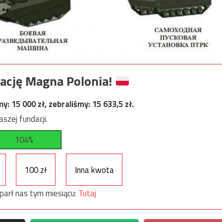
ację Magna Polonia!
my:
15 000
zł, zebraliśmy:
15 633,5
zł.
szej fundacji.
104%
100 zł
Inna kwota
parł nas tym miesiącu:
Tutaj