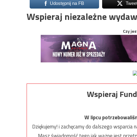
Udostępnij na FB
Twee
Wspieraj niezależne wydaw
Czy jes
Wspieraj Fund
W lipcu potrzebowaliś
Dziękujemy! i zachęcamy do dalszego wsparcia na
Masz świadomość tego jak ważne jest przetrw