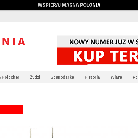
W
S
P
I
E
R
A
J
M
A
G
N
A
P
O
L
O
N
I
A
& Holocher
Żydzi
Gospodarka
Historia
Wiara
Po