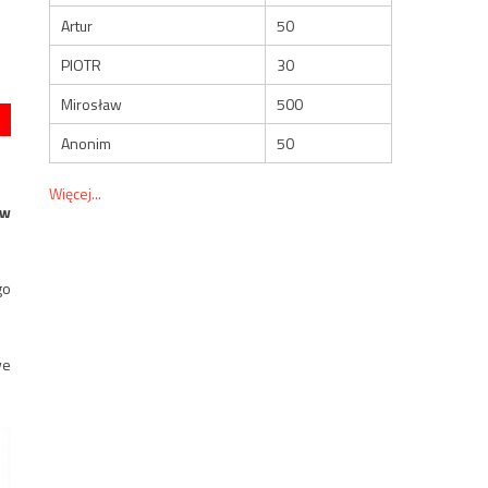
Artur
50
PIOTR
30
Mirosław
500
Anonim
50
Więcej...
 w
go
we