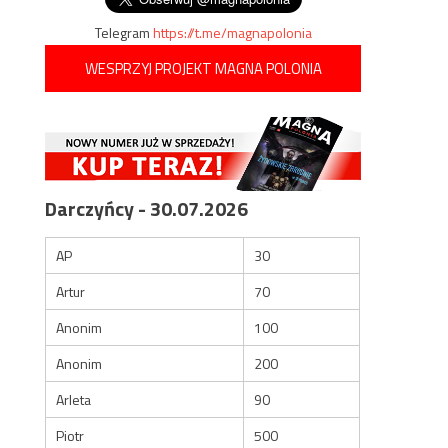
Telegram
https://t.me/magnapolonia
WESPRZYJ PROJEKT MAGNA POLONIA
Darczyńcy - 30.07.2026
AP
30
Artur
70
Anonim
100
Anonim
200
Arleta
90
Piotr
500