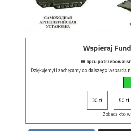
Wspieraj Fund
W lipcu potrzebowaliś
Dziękujemy! i zachęcamy do dalszego wsparcia na
30 zł
50 zł
Zobacz kto w