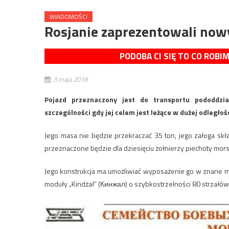
WIADOMOŚCI
Rosjanie zaprezentowali now
PODOBA CI SIĘ TO CO ROBI
3 maja 2018
Pojazd przeznaczony jest do transportu pododdzia
szczególności gdy jej celem jest leżące w dużej odległoś
Jego masa nie będzie przekraczać 35 ton, jego załoga sk
przeznaczone będzie dla dziesięciu żołnierzy piechoty mor
Jego konstrukcja ma umożliwiać wyposażenie go w znane m
moduły „Kindżał” (Кинжал) o szybkostrzelności 80 strzałów