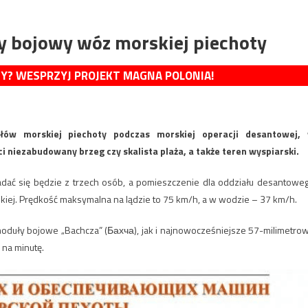
y bojowy wóz morskiej piechoty
MY? WESPRZYJ PROJEKT MAGNA POLONIA!
łów morskiej piechoty podczas morskiej operacji desantowej,
ci niezabudowany brzeg czy skalista plaża, a także teren wyspiarski.
ładać się będzie z trzech osób, a pomieszczenie dla oddziału desantowe
skiej. Prędkość maksymalna na lądzie to 75 km/h, a w wodzie – 37 km/h.
oduły bojowe „Bachcza” (Бахча), jak i najnowocześniejsze 57-milimetro
 na minutę.