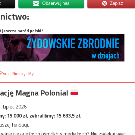
t
Obserwuj nas
Zapisz
nictwo:
t jeszcze naród polski?
ację Magna Polonia!
Lipiec 2026
my:
15 000
zł, zebraliśmy:
15 633,5
zł.
szej fundacji.
anie niezależnych ośrodków medialnych? Nie zwlekaj więc,