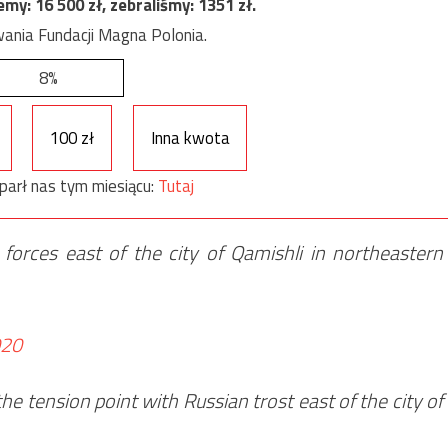
jemy:
16 500
zł, zebraliśmy:
1351
zł.
ania Fundacji Magna Polonia.
8%
100 zł
Inna kwota
parł nas tym miesiącu:
Tutaj
orces east of the city of Qamishli in northeastern
020
the tension point with Russian trost east of the city of