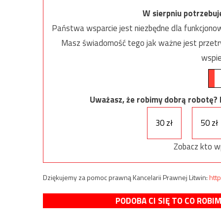
W sierpniu potrzebu
Państwa wsparcie jest niezbędne dla funkcjonow
Masz świadomość tego jak ważne jest przetrw
wspie
Uważasz, że robimy dobrą robotę? Ni
30 zł
50 zł
Zobacz kto w
Dziękujemy za pomoc prawną Kancelarii Prawnej Litwin:
http
PODOBA CI SIĘ TO CO ROBI