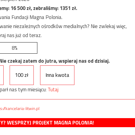
jemy:
16 500
zł, zebraliśmy:
1351
zł.
ania Fundacji Magna Polonia.
anie niezależnych ośrodków medialnych? Nie zwlekaj więc,
raj nas już od teraz.
8%
e czekaj zatem do jutra, wspieraj nas od dzisiaj.
100 zł
Inna kwota
parł nas tym miesiącu:
Tutaj
s://kancelaria-litwin.pl
MY? WESPRZYJ PROJEKT MAGNA POLONIA!