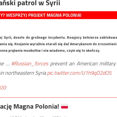
ński patrol w Syrii
MY? WESPRZYJ PROJEKT MAGNA POLONIA!
j Syrii, doszło do groźnego incydentu. Rosyjscy żołnierze zablokowa
nia się. Rosjanie wyraźnie starali się dać Amerykanom do zrozumieni
ronne prężenie muskułów i nie wiadomo, czym się to skończy.
ime …
#Russian_forces
prevent an American military
in northeastern Syria
pic.twitter.com/U1h9qD2dO5
020
ację Magna Polonia!