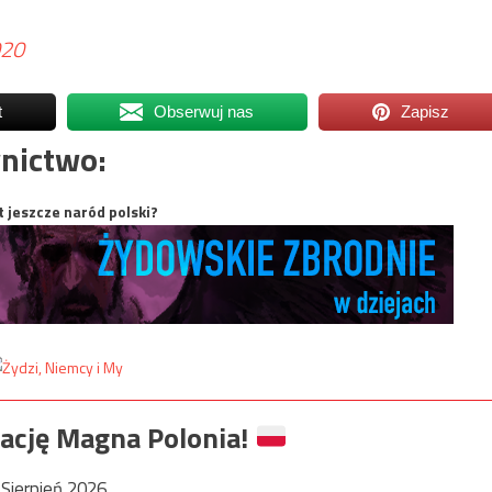
020
t
Obserwuj nas
Zapisz
nictwo:
t jeszcze naród polski?
ację Magna Polonia!
Sierpień 2026