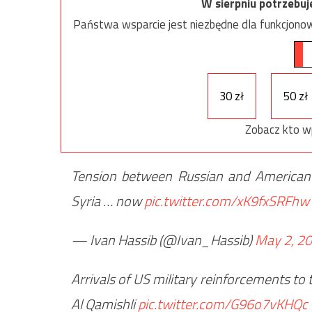
W sierpniu potrzebu
Państwa wsparcie jest niezbędne dla funkcjonow
30 zł
50 zł
Zobacz kto w
Tension between Russian and American f
Syria … now
pic.twitter.com/xK9fxSRFhw
— Ivan Hassib (@Ivan_Hassib)
May 2, 2
Arrivals of US military reinforcements to 
Al Qamishli
pic.twitter.com/G96o7vKHQc