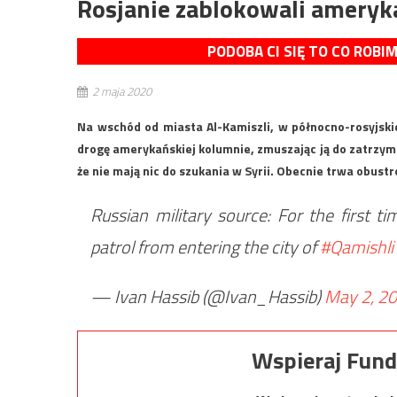
Rosjanie zablokowali ameryka
PODOBA CI SIĘ TO CO ROBI
2 maja 2020
Na wschód od miasta Al-Kamiszli, w północno-rosyjskie
drogę amerykańskiej kolumnie, zmuszając ją do zatrzyma
że nie mają nic do szukania w Syrii. Obecnie trwa obust
Russian military source: For the first t
patrol from entering the city of
#Qamishli
— Ivan Hassib (@Ivan_Hassib)
May 2, 2
Wspieraj Fund