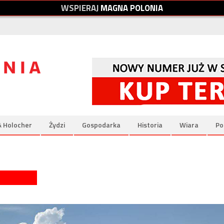
W
S
P
I
E
R
A
J
M
A
G
N
A
P
O
L
O
N
I
A
& Holocher
Żydzi
Gospodarka
Historia
Wiara
Po