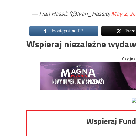
— Ivan Hassib (@Ivan_Hassib)
May 2, 2
Udostępnij na FB
Twee
Wspieraj niezależne wydaw
Czy jes
Wspieraj Fund