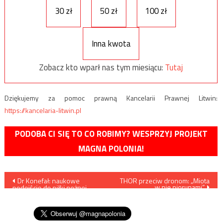
30 zł
50 zł
100 zł
Inna kwota
Zobacz kto wparł nas tym miesiącu:
Tutaj
Dziękujemy za pomoc prawną Kancelarii Prawnej Litwin:
https://kancelaria-litwin.pl
PODOBA CI SIĘ TO CO ROBIMY? WESPRZYJ PROJEKT
MAGNA POLONIA!
Nawigacja
Dr Konefał: naukowe
THOR przeciw dronom: „Miota
w nie piorunami”
podejście do piłki nożnej
wpisu
może pomóc w osiągnięciu
sukcesu