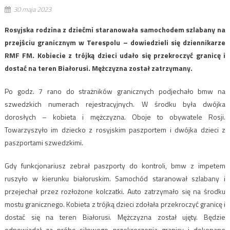
30 maja 2023
Rosyjska rodzina z dziećmi staranowała samochodem szlabany na
przejściu granicznym w Terespolu – dowiedzieli się dziennikarze
RMF FM. Kobiecie z trójką dzieci udało się przekroczyć granicę i
dostać na teren Białorusi. Mężczyzna został zatrzymany.
Po godz. 7 rano do strażników granicznych podjechało bmw na
szwedzkich numerach rejestracyjnych. W środku była dwójka
dorosłych – kobieta i mężczyzna. Oboje to obywatele Rosji.
Towarzyszyło im dziecko z rosyjskim paszportem i dwójka dzieci z
paszportami szwedzkimi.
Gdy funkcjonariusz zebrał paszporty do kontroli, bmw z impetem
ruszyło w kierunku białoruskim. Samochód staranował szlabany i
przejechał przez rozłożone kolczatki. Auto zatrzymało się na środku
mostu granicznego. Kobieta z trójką dzieci zdołała przekroczyć granicę i
dostać się na teren Białorusi. Mężczyzna został ujęty. Będzie
odpowiadał za próbę siłowego przekroczenia granicy i dokonane