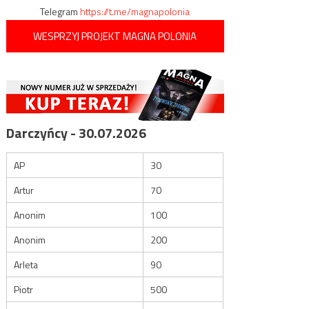
Telegram
https://t.me/magnapolonia
WESPRZYJ PROJEKT MAGNA POLONIA
Darczyńcy - 30.07.2026
AP
30
Artur
70
Anonim
100
Anonim
200
Arleta
90
Piotr
500