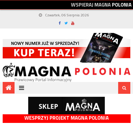
W
S
P
I
E
R
A
J
M
A
G
N
A
P
O
L
O
N
I
A
Czwartek, 06 Sierpnia 2026
WESPRZYJ PROJEKT MAGNA POLONIA