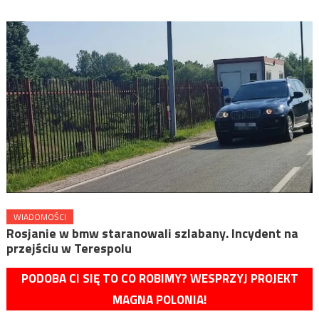
WIADOMOŚCI
Rosjanie w bmw staranowali szlabany. Incydent na
przejściu w Terespolu
PODOBA CI SIĘ TO CO ROBIMY? WESPRZYJ PROJEKT
MAGNA POLONIA!