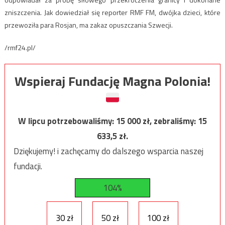
zniszczenia. Jak dowiedział się reporter RMF FM, dwójka dzieci, które
przewoziła para Rosjan, ma zakaz opuszczania Szwecji.
/rmf24.pl/
Wspieraj Fundację Magna Polonia!
W lipcu potrzebowaliśmy:
15 000
zł, zebraliśmy:
15
633,5
zł.
Dziękujemy! i zachęcamy do dalszego wsparcia naszej
fundacji.
104%
30 zł
50 zł
100 zł