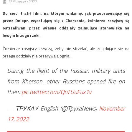
17 listopada 2022
Do sieci trafił film, na którym widzimy, jak przeprawiający się
przez Dniepr, wycofujący się z Chersonia, żołnierze rosyjscy są
ostrzeliwani przez własne oddziały zajmujące stanowiska na
lewym brzegu rzeki.
Żołnierze rosyjscy krzyczą, żeby nie strzelać, ale znajdujące się na
brzegu oddziały nie przerywają ognia…
During the flight of the Russian military units
from Kherson, other Russians opened fire on
them
pic.twitter.com/QnTUuFux1v
— ТРУХА⚡️English (@TpyxaNews)
November
17, 2022