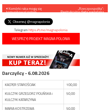
Nawigacja
Komórki raka mogą się
„Rzeczpospolita”:
„Restrykcyjna dieta wegańska
komunikować polem
odpowiada za niedorozwój
wpisu
elektrycznym
mózgu”
Telegram
https://t.me/magnapolonia
WESPRZYJ PROJEKT MAGNA POLONIA
Darczyńcy - 6.08.2026
KACPER STAROŚCIAK
100,00
KULCZYK GRZEGORZ POLIŃSKA i
50,00
KULCZYK KATARZYNA
MARIA KOSTRZEWA
50,00