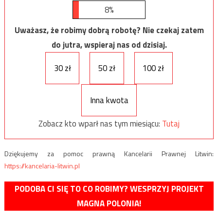
8%
Uważasz, że robimy dobrą robotę? Nie czekaj zatem
do jutra, wspieraj nas od dzisiaj.
30 zł
50 zł
100 zł
Inna kwota
Zobacz kto wparł nas tym miesiącu:
Tutaj
Dziękujemy za pomoc prawną Kancelarii Prawnej Litwin:
https://kancelaria-litwin.pl
PODOBA CI SIĘ TO CO ROBIMY? WESPRZYJ PROJEKT
MAGNA POLONIA!