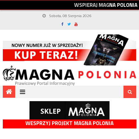
W
S
P
I
E
R
A
J
M
A
G
N
A
P
O
L
O
N
I
A
Sobota, 08 Sierpnia 2026
WESPRZYJ PROJEKT MAGNA POLONIA