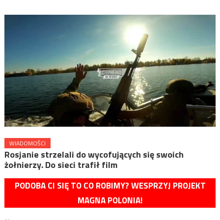
WIADOMOŚCI
Rosjanie strzelali do wycofujących się swoich
żołnierzy. Do sieci trafił film
PODOBA CI SIĘ TO CO ROBIMY? WESPRZYJ PROJEKT
MAGNA POLONIA!