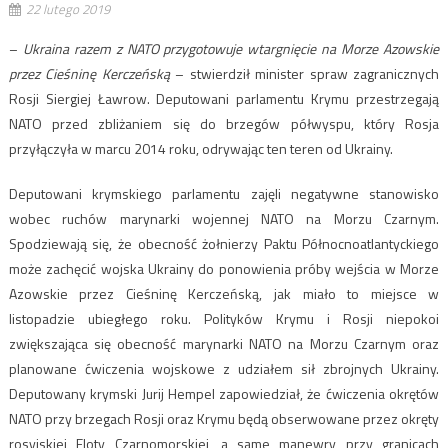
22 lutego 2019
–
Ukraina razem z NATO przygotowuje wtargnięcie na Morze Azowskie
przez Cieśninę Kerczeńską
– stwierdził minister spraw zagranicznych
Rosji Siergiej Ławrow. Deputowani parlamentu Krymu przestrzegają
NATO przed zbliżaniem się do brzegów półwyspu, który Rosja
przyłączyła w marcu 2014 roku, odrywając ten teren od Ukrainy.
Deputowani krymskiego parlamentu zajęli negatywne stanowisko
wobec ruchów marynarki wojennej NATO na Morzu Czarnym.
Spodziewają się, że obecność żołnierzy Paktu Północnoatlantyckiego
może zachęcić wojska Ukrainy do ponowienia próby wejścia w Morze
Azowskie przez Cieśninę Kerczeńską, jak miało to miejsce w
listopadzie ubiegłego roku. Polityków Krymu i Rosji niepokoi
zwiększająca się obecność marynarki NATO na Morzu Czarnym oraz
planowane ćwiczenia wojskowe z udziałem sił zbrojnych Ukrainy.
Deputowany krymski Jurij Hempel zapowiedział, że ćwiczenia okrętów
NATO przy brzegach Rosji oraz Krymu będą obserwowane przez okręty
rosyjskiej Floty Czarnomorskiej, a same manewry przy granicach