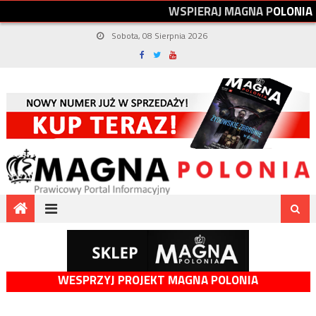
W
S
P
I
E
R
A
J
M
A
G
N
A
P
O
L
O
N
I
A
Sobota, 08 Sierpnia 2026
WESPRZYJ PROJEKT MAGNA POLONIA