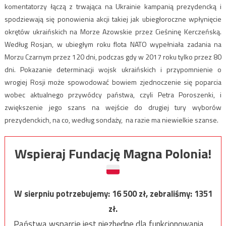
komentatorzy łączą z trwająca na Ukrainie kampanią prezydencką i
spodziewają się ponowienia akcji takiej jak ubiegłoroczne wpłynięcie
okrętów ukraińskich na Morze Azowskie przez Cieśninę Kerczeńską.
Według Rosjan, w ubiegłym roku flota NATO wypełniała zadania na
Morzu Czarnym przez 120 dni, podczas gdy w 2017 roku tylko przez 80
dni. Pokazanie determinacji wojsk ukraińskich i przypomnienie o
wrogiej Rosji może spowodować bowiem zjednoczenie się poparcia
wobec aktualnego przywódcy państwa, czyli Petra Poroszenki, i
zwiększenie jego szans na wejście do drugiej tury wyborów
prezydenckich, na co, według sondaży, na razie ma niewielkie szanse.
Wspieraj Fundację Magna Polonia!
W sierpniu potrzebujemy:
16 500
zł, zebraliśmy:
1351
zł.
Państwa wsparcie jest niezbędne dla funkcjonowania