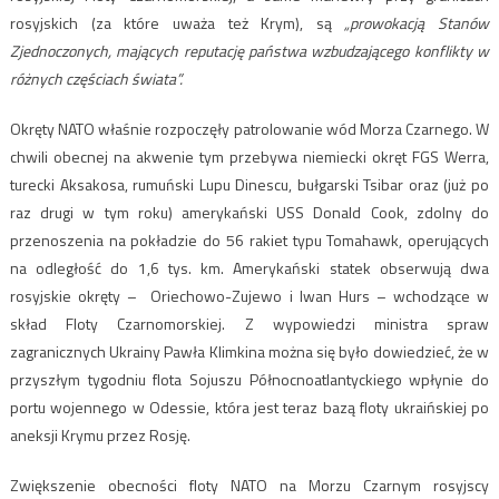
rosyjskich (za które uważa też Krym), są
„prowokacją Stanów
Zjednoczonych, mających reputację państwa wzbudzającego konflikty w
różnych częściach świata”.
Okręty NATO właśnie rozpoczęły patrolowanie wód Morza Czarnego. W
chwili obecnej na akwenie tym przebywa niemiecki okręt FGS Werra,
turecki Aksakosa, rumuński Lupu Dinescu, bułgarski Tsibar oraz (już po
raz drugi w tym roku) amerykański USS Donald Cook, zdolny do
przenoszenia na pokładzie do 56 rakiet typu Tomahawk, operujących
na odległość do 1,6 tys. km. Amerykański statek obserwują dwa
rosyjskie okręty – Oriechowo-Zujewo i Iwan Hurs – wchodzące w
skład Floty Czarnomorskiej. Z wypowiedzi ministra spraw
zagranicznych Ukrainy Pawła Klimkina można się było dowiedzieć, że w
przyszłym tygodniu flota Sojuszu Północnoatlantyckiego wpłynie do
portu wojennego w Odessie, która jest teraz bazą floty ukraińskiej po
aneksji Krymu przez Rosję.
Zwiększenie obecności floty NATO na Morzu Czarnym rosyjscy