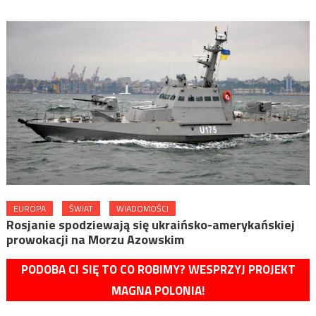
EUROPA
ŚWIAT
WIADOMOŚCI
Rosjanie spodziewają się ukraińsko-amerykańskiej
prowokacji na Morzu Azowskim
PODOBA CI SIĘ TO CO ROBIMY? WESPRZYJ PROJEKT
MAGNA POLONIA!