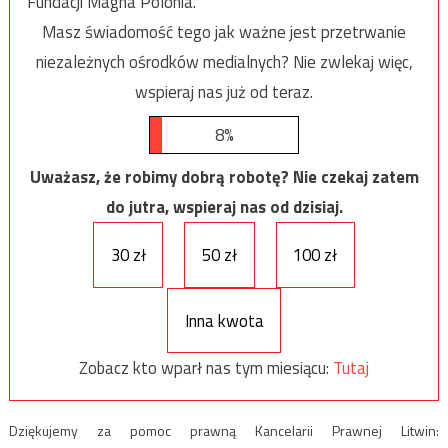
Fundacji Magna Polonia.
Masz świadomość tego jak ważne jest przetrwanie
niezależnych ośrodków medialnych? Nie zwlekaj więc,
wspieraj nas już od teraz.
8%
Uważasz, że robimy dobrą robotę? Nie czekaj zatem
do jutra, wspieraj nas od dzisiaj.
30 zł
50 zł
100 zł
Inna kwota
Zobacz kto wparł nas tym miesiącu:
Tutaj
Dziękujemy za pomoc prawną Kancelarii Prawnej Litwin: