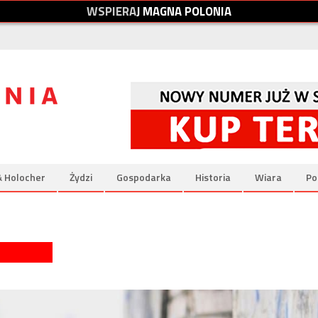
W
S
P
I
E
R
A
J
M
A
G
N
A
P
O
L
O
N
I
A
& Holocher
Żydzi
Gospodarka
Historia
Wiara
Po