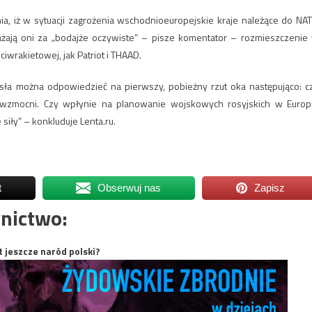
ia, iż w sytuacji zagrożenia wschodnioeuropejskie kraje należące do NA
ają oni za „bodajże oczywiste” – pisze komentator – rozmieszczenie
iwrakietowej, jak Patriot i THAAD.
ła można odpowiedzieć na pierwszy, pobieżny rzut oka następująco: c
k, wzmocni. Czy wpłynie na planowanie wojskowych rosyjskich w Europ
iły” – konkluduje Lenta.ru.
t
Obserwuj nas
Zapisz
nictwo:
t jeszcze naród polski?