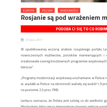
EUROPA
POLSKA
WIADOMOŚCI
Rosjanie są pod wrażeniem mo
PODOBA CI SIĘ TO CO ROBI
10 lipca 2017
W opublikowanej wczoraj analizie rosyjskiego portalu L
nowoczesnych myśliwców, pocisków manewrujących i o
zrealizowała szereg kosztownych programów wojskowych”, 
lotnicze”.
„
Programy
modernizacji wojskowej uruchamiane w Polsce ro
w. wydatki w Polsce na obronność wahały się wokół 1,9 proc
na poziomie 2,5 proc. PKB.
Lenta.ru zaznacza, że Polska jest szóstą co do wielkości 
Wschodniej, który teraz demonstruje również ambicje wojsko