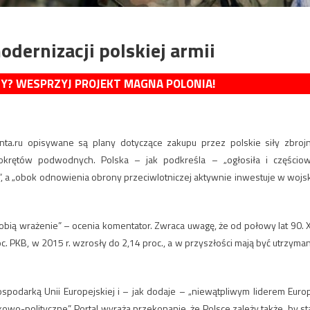
dernizacji polskiej armii
MY? WESPRZYJ PROJEKT MAGNA POLONIA!
enta.ru opisywane są plany dotyczące zakupu przez polskie siły zbroj
krętów podwodnych. Polska – jak podkreśla – „ogłosiła i częścio
a „obok odnowienia obrony przeciwlotniczej aktywnie inwestuje w wojs
bią wrażenie” – ocenia komentator. Zwraca uwagę, że od połowy lat 90. 
. PKB, w 2015 r. wzrosły do 2,14 proc., a w przyszłości mają być utrzyma
gospodarką Unii Europejskiej i – jak dodaje – „niewątpliwym liderem Euro
wo-polityczne”. Portal wyraża przekonanie, że Polsce zależy także, by st