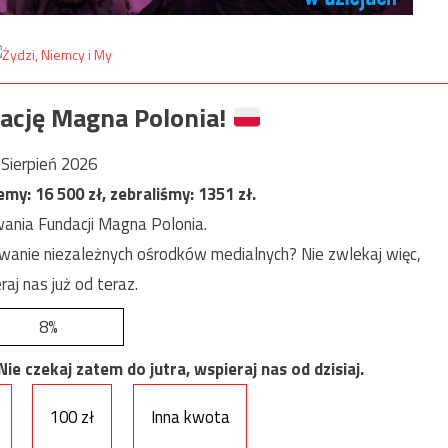
ację Magna Polonia!
Sierpień 2026
jemy:
16 500
zł, zebraliśmy:
1351
zł.
ania Fundacji Magna Polonia.
anie niezależnych ośrodków medialnych? Nie zwlekaj więc,
raj nas już od teraz.
8%
e czekaj zatem do jutra, wspieraj nas od dzisiaj.
100 zł
Inna kwota