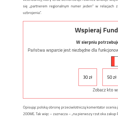
się „partnerem regionalnym numer jeden” w relacjach
uzbrojenia”.
Wspieraj Fund
W sierpniu potrzebu
Państwa wsparcie jest niezbędne dla funkcjonow
30 zł
50 zł
Zobacz kto w
Opisując polską obronę przeciwlotniczą komentator ocenia
200WE. Tak więc – zaznacza – „na pierwszy rzut oka zakup 