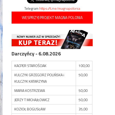
Telegram
https://t.me/magnapolonia
WESPRZYJ PROJEKT MAGNA POLONIA
Darczyńcy - 6.08.2026
KACPER STAROŚCIAK
100,00
KULCZYK GRZEGORZ POLIŃSKA i
50,00
KULCZYK KATARZYNA
MARIA KOSTRZEWA
50,00
JERZY T MICHAJŁOWICZ
50,00
KOZIOŁ BOGUSŁAW
35,00