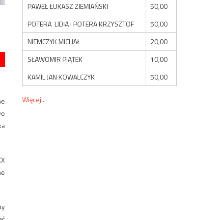
PAWEŁ ŁUKASZ ZIEMIAŃSKI
50,00
POTERA LIDIA i POTERA KRZYSZTOF
50,00
NIEMCZYK MICHAŁ
20,00
SŁAWOMIR PIĄTEK
10,00
KAMIL JAN KOWALCZYK
50,00
Więcej...
ne
wo
ka
XX
ne
py
ać