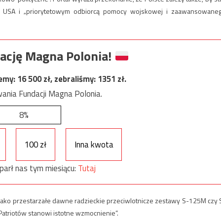
 z USA i „priorytetowym odbiorcą pomocy wojskowej i zaawansowane
ację Magna Polonia!
jemy:
16 500
zł, zebraliśmy:
1351
zł.
ania Fundacji Magna Polonia.
8%
100 zł
Inna kwota
parł nas tym miesiącu:
Tutaj
 jako przestarzałe dawne radzieckie przeciwlotnicze zestawy S-125M czy 
Patriotów stanowi istotne wzmocnienie”.