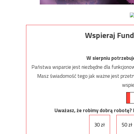
Wspieraj Fund
W sierpniu potrzebu
Państwa wsparcie jest niezbędne dla funkcjonow
Masz świadomość tego jak ważne jest przetrw
wspie
Uważasz, że robimy dobrą robotę? Ni
30 zł
50 zł