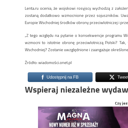
Lenta.ru ocenia, że wojskowi rosyjscy wychodzą z założen
zostaną dodatkowo wzmocnione przez sojuszników. Uważ
Europie Wschodniej środków obrony przeciwlotniczej i przec
„Z tego względu na pytanie o konsekwencje programu Wis
wzmocni to istotnie obronę przeciwlotniczą Polski? Ta
Wschodniej? Zostanie uwzględnione i zaangażuje określone s
Źródło: wiadomości.onet.pl
Udostępnij na FB
Twee
Wspieraj niezależne wydaw
Czy jes