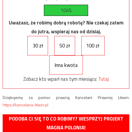
104%
Uważasz, że robimy dobrą robotę? Nie czekaj zatem
do jutra, wspieraj nas od dzisiaj.
30 zł
50 zł
100 zł
Inna kwota
Zobacz kto wparł nas tym miesiącu:
Tutaj
Dziękujemy za pomoc prawną Kancelarii Prawnej Litwin:
https://kancelaria-litwin.pl
PODOBA CI SIĘ TO CO ROBIMY? WESPRZYJ PROJEKT
MAGNA POLONIA!