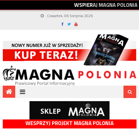
W
S
P
I
E
R
A
J
M
A
G
N
A
P
O
L
O
N
I
A
Czwartek, 06 Sierpnia 2026
WESPRZYJ PROJEKT MAGNA POLONIA