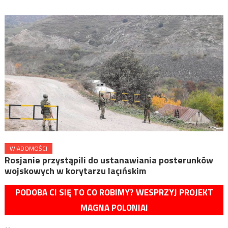
WIADOMOŚCI
Rosjanie przystąpili do ustanawiania posterunków
wojskowych w korytarzu laçıńskim
PODOBA CI SIĘ TO CO ROBIMY? WESPRZYJ PROJEKT
MAGNA POLONIA!