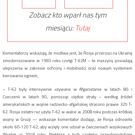
Zobacz kto wparł nas tym
miesiącu:
Tutaj
Komentatorzy wskazują, że możliwe jest, że Rosja przerzuci na Ukrainę
zmodernizowane w 1983 roku czołgi T-62M – te maszyny posiadają
ulepszenia w zakresie ochrony i mobilności oraz nowym systemem
kierowania ogniem,
– T-62 były intensywnie używane w Afganistanie w latach 80. i
Czeczenii w latach 90., ponosząc ciężkie straty – według źródeł
amerykańskich w wojnie radziecko-afgańskiej stracono prawie 325 T-
62. Rosja ostatni raz użyła T-62 w walce w 2008 roku podczas krótkiej
wojny w Gruzji — wskazuje komentator dodając, że Rosja odnowiła
około 60-120 T-62, aby wzięły one udział w ćwiczeniach wojskowych
Wostok w 2018 roku. Niektóre z tych czołgów prawdopodobnie