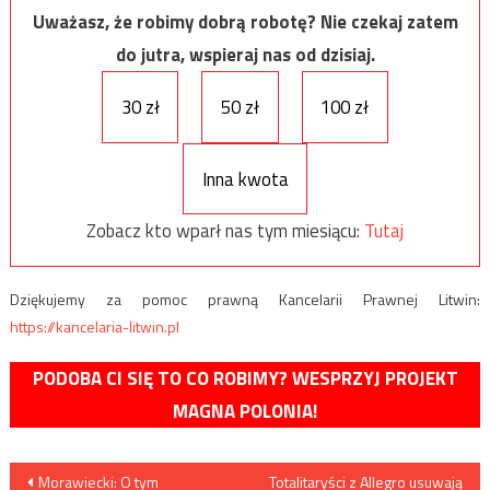
Uważasz, że robimy dobrą robotę? Nie czekaj zatem
do jutra, wspieraj nas od dzisiaj.
30 zł
50 zł
100 zł
Inna kwota
Zobacz kto wparł nas tym miesiącu:
Tutaj
Dziękujemy za pomoc prawną Kancelarii Prawnej Litwin:
https://kancelaria-litwin.pl
PODOBA CI SIĘ TO CO ROBIMY? WESPRZYJ PROJEKT
MAGNA POLONIA!
Nawigacja
Morawiecki: O tym
Totalitaryści z Allegro usuwają