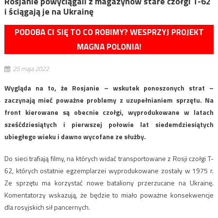
Rosjanie powyciągali z magazynów stare czołgi T-62
i ściągają je na Ukrainę
PODOBA CI SIĘ TO CO ROBIMY? WESPRZYJ PROJEKT
MAGNA POLONIA!
25 maja 2022
Wygląda na to, że Rosjanie – wskutek ponoszonych strat –
zaczynają mieć poważne problemy z uzupełnianiem sprzętu. Na
front kierowane są obecnie czołgi, wyprodukowane w latach
sześćdziesiątych i pierwszej połowie lat siedemdziesiątych
ubiegłego wieku i dawno wycofane ze służby.
Do sieci trafiają filmy, na których widać transportowane z Rosji czołgi T-
62, których ostatnie egzemplarzei wyprodukowane zostały w 1975 r.
Ze sprzętu ma korzystać nowe bataliony przerzucane na Ukrainę.
Komentatorzy wskazują, że będzie to miało poważne konsekwencje
dla rosyjskich sił pancernych.