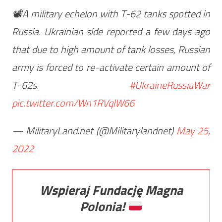
📽️A military echelon with T-62 tanks spotted in
Russia. Ukrainian side reported a few days ago
that due to high amount of tank losses, Russian
army is forced to re-activate certain amount of
T-62s.
#UkraineRussiaWar
pic.twitter.com/Wn1RVqlW66
— MilitaryLand.net (@Militarylandnet)
May 25,
2022
Wspieraj Fundację Magna
Polonia!