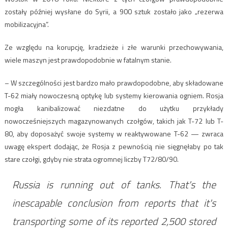
zostały później wysłane do Syrii, a 900 sztuk zostało jako „rezerwa
mobilizacyjna”.
Ze względu na korupcję, kradzieże i złe warunki przechowywania,
wiele maszyn jest prawdopodobnie w fatalnym stanie.
– W szczególności jest bardzo mało prawdopodobne, aby składowane
T-62 miały nowoczesną optykę lub systemy kierowania ogniem. Rosja
mogła kanibalizować niezdatne do użytku przykłady
nowocześniejszych magazynowanych czołgów, takich jak T-72 lub T-
80, aby doposażyć swoje systemy w reaktywowane T-62 — zwraca
uwagę ekspert dodając, że Rosja z pewnością nie sięgnęłaby po tak
stare czołgi, gdyby nie strata ogromnej liczby T72/80/90.
Russia is running out of tanks. That's the
inescapable conclusion from reports that it's
transporting some of its reported 2,500 stored