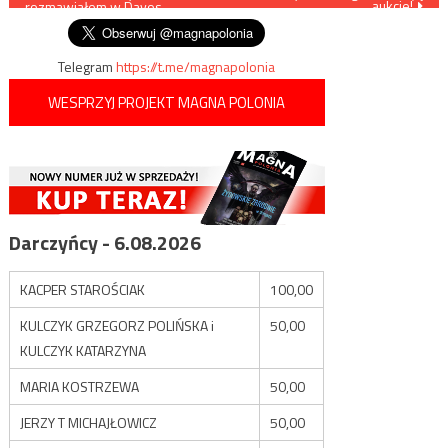
aukcje!
rozmawiałem w Davos
wpisu
Telegram
https://t.me/magnapolonia
WESPRZYJ PROJEKT MAGNA POLONIA
Darczyńcy - 6.08.2026
KACPER STAROŚCIAK
100,00
KULCZYK GRZEGORZ POLIŃSKA i
50,00
KULCZYK KATARZYNA
MARIA KOSTRZEWA
50,00
JERZY T MICHAJŁOWICZ
50,00