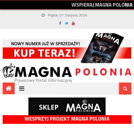
W
S
P
I
E
R
A
J
M
A
G
N
A
P
O
L
O
N
I
A
Piątek, 07 Sierpnia 2026
WESPRZYJ PROJEKT MAGNA POLONIA