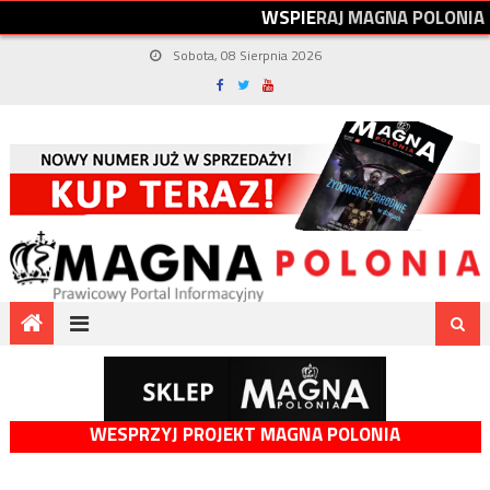
W
S
P
I
E
R
A
J
M
A
G
N
A
P
O
L
O
N
I
A
Sobota, 08 Sierpnia 2026
WESPRZYJ PROJEKT MAGNA POLONIA