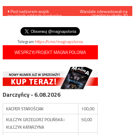
Nawigacja
Pod nadzorem wojsk
Wandale zdewastowali na
cmentarzu około 30
rosyjskich oddziały kurdyjskie
nagrobków
wpisu
wycofują się pogranicznych
rejonów Syrii
Telegram
https://t.me/magnapolonia
WESPRZYJ PROJEKT MAGNA POLONIA
Darczyńcy - 6.08.2026
KACPER STAROŚCIAK
100,00
KULCZYK GRZEGORZ POLIŃSKA i
50,00
KULCZYK KATARZYNA