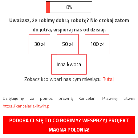
8%
Uważasz, że robimy dobrą robotę? Nie czekaj zatem
do jutra, wspieraj nas od dzisiaj.
30 zł
50 zł
100 zł
Inna kwota
Zobacz kto wparł nas tym miesiącu:
Tutaj
Dziękujemy za pomoc prawną Kancelarii Prawnej Litwin:
https://kancelaria-litwin.pl
PODOBA CI SIĘ TO CO ROBIMY? WESPRZYJ PROJEKT
MAGNA POLONIA!