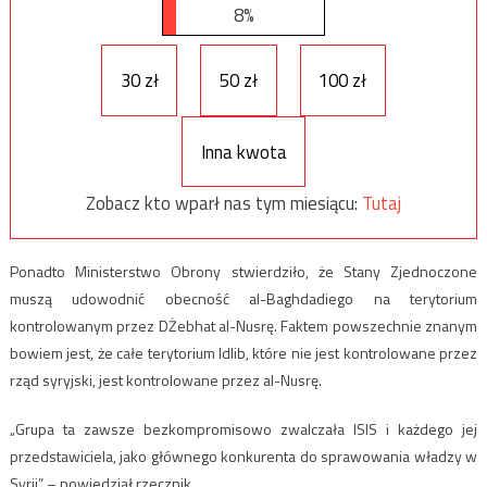
8%
30 zł
50 zł
100 zł
Inna kwota
Zobacz kto wparł nas tym miesiącu:
Tutaj
Ponadto Ministerstwo Obrony stwierdziło, że Stany Zjednoczone
muszą udowodnić obecność al-Baghdadiego na terytorium
kontrolowanym przez DŻebhat al-Nusrę. Faktem powszechnie znanym
bowiem jest, że całe terytorium Idlib, które nie jest kontrolowane przez
rząd syryjski, jest kontrolowane przez al-Nusrę.
„Grupa ta zawsze bezkompromisowo zwalczała ISIS i każdego jej
przedstawiciela, jako głównego konkurenta do sprawowania władzy w
Syrii” – powiedział rzecznik.