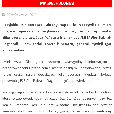
MAGNA POLONIA!
27 października 2019
Rosyjskie Ministerstwo Obrony wątpi, iż rzeczywiście miała
miejsce operacja amerykańska, w wyniku której został
zlikwidowany przywódca Państwa Islamskiego /ISIS/ Abu Bakr al-
Baghdadi – powiedział rzecznik resortu, generał dywizji Igor
Konaszenkow.
„Ministerstwo Obrony nie dysponuje wiarygodnymi informacjami o
przeprowadzeniu przez armię amerykańską w kontrolowanej przez
Turcję części strefy deeskalacji Idlib operacji likwidacji „byłego
przywódcy ISIS Abu Bakra al-Baghdadiego” – powiedział.
Według niego, w ostatnich dniach nie było w Idlibie żadnych nalotów,
które przeprowadziłoby lotnictwo Stanów Zjednoczonych czy też
koalicji. Ponadto Rosji nie jest wiadome, by umożliwiono przelot
amerykańskich samolotów do syryjskiej przestrzeni powietrznej.