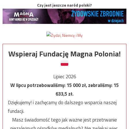
Czy jest jeszcze naród polski?
Wspieraj Fundację Magna Polonia!
Lipiec 2026
W lipcu potrzebowaliśmy:
15 000
zł, zebraliśmy:
15
633,5
zł.
Dziękujemy! i zachęcamy do dalszego wsparcia naszej
fundacji.
Masz świadomość tego jak ważne jest przetrwanie
niezależnych ośrodków medialnych? Nie zwlekaj więc,