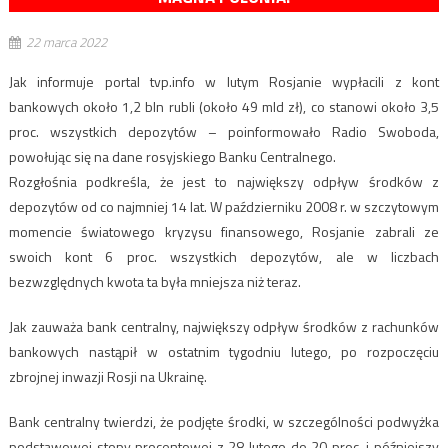
22 marca 2022
Jak informuje portal tvp.info w lutym Rosjanie wypłacili z kont
bankowych około 1,2 bln rubli (około 49 mld zł), co stanowi około 3,5
proc. wszystkich depozytów – poinformowało Radio Swoboda,
powołując się na dane rosyjskiego Banku Centralnego.
Rozgłośnia podkreśla, że jest to największy odpływ środków z
depozytów od co najmniej 14 lat. W październiku 2008 r. w szczytowym
momencie światowego kryzysu finansowego, Rosjanie zabrali ze
swoich kont 6 proc. wszystkich depozytów, ale w liczbach
bezwzględnych kwota ta była mniejsza niż teraz.
Jak zauważa bank centralny, największy odpływ środków z rachunków
bankowych nastąpił w ostatnim tygodniu lutego, po rozpoczęciu
zbrojnej inwazji Rosji na Ukrainę.
Bank centralny twierdzi, że podjęte środki, w szczególności podwyżka
podstawowej stopy procentowej z 28 lutego do 20 proc. i późniejszy