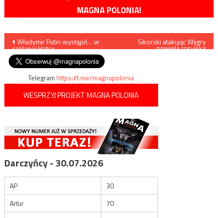
MAGNA POLONIA!
Nawigacja
Władymir Putin wystąpił… w
Sikorski atakując Węgry
powiela rosyjską
szklanej klatce
dezinformację
wpisu
Telegram
https://t.me/magnapolonia
WESPRZYJ PROJEKT MAGNA POLONIA
Darczyńcy - 30.07.2026
AP
30
Artur
70