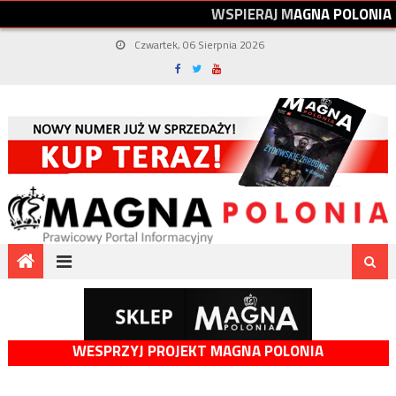
W
S
P
I
E
R
A
J
M
A
G
N
A
P
O
L
O
N
I
A
Czwartek, 06 Sierpnia 2026
WESPRZYJ PROJEKT MAGNA POLONIA