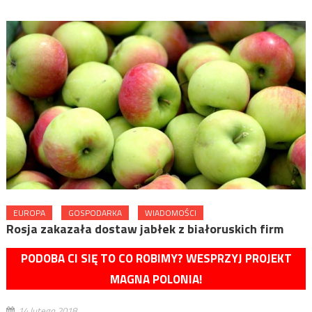
EUROPA
GOSPODARKA
WIADOMOŚCI
Rosja zakazała dostaw jabłek z białoruskich firm
PODOBA CI SIĘ TO CO ROBIMY? WESPRZYJ PROJEKT
MAGNA POLONIA!
14 lutego 2018