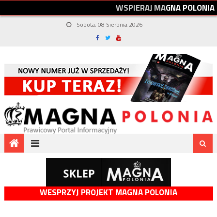
W
S
P
I
E
R
A
J
M
A
G
N
A
P
O
L
O
N
I
A
Sobota, 08 Sierpnia 2026
WESPRZYJ PROJEKT MAGNA POLONIA