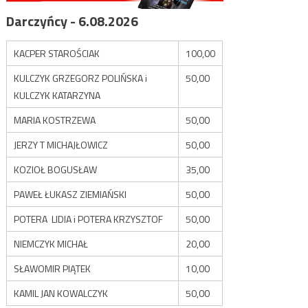
Darczyńcy - 6.08.2026
KACPER STAROŚCIAK
100,00
KULCZYK GRZEGORZ POLIŃSKA i
50,00
KULCZYK KATARZYNA
MARIA KOSTRZEWA
50,00
JERZY T MICHAJŁOWICZ
50,00
KOZIOŁ BOGUSŁAW
35,00
PAWEŁ ŁUKASZ ZIEMIAŃSKI
50,00
POTERA LIDIA i POTERA KRZYSZTOF
50,00
NIEMCZYK MICHAŁ
20,00
SŁAWOMIR PIĄTEK
10,00
KAMIL JAN KOWALCZYK
50,00