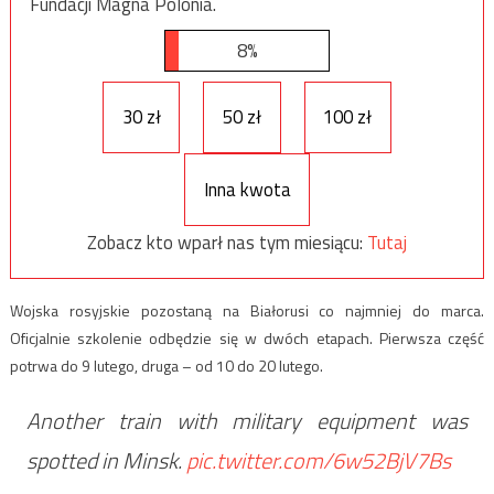
Fundacji Magna Polonia.
8%
30 zł
50 zł
100 zł
Inna kwota
Zobacz kto wparł nas tym miesiącu:
Tutaj
Wojska rosyjskie pozostaną na Białorusi co najmniej do marca.
Oficjalnie szkolenie odbędzie się w dwóch etapach. Pierwsza część
potrwa do 9 lutego, druga – od 10 do 20 lutego.
Another train with military equipment was
spotted in Minsk.
pic.twitter.com/6w52BjV7Bs