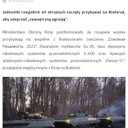
18 stycznia 2022
Jednostki rosyjskich sił zbrojnych zaczęły przybywać na Białoruś,
aby odeprzeć „zewnętrzną agresję”.
Ministerstwo Obrony Rosji poinformowało, że rosyjskie wojska
przybywają na wspólne z Białorusinami ćwiczenia „Союзная
Pешимость 2022”. Dwanaście myśliwców Su-35, dwa dywizjony
rakietowych systemów przeciwlotniczych S-400 oraz dywizjon
artyleryjsko-rakietowych systemów przeciwlotniczych „Pancyr-S1”
przybędzie między innymi z Rosji na Białoruś.