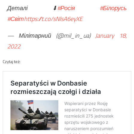
Деталі ⬇
#Росія
#Білорусь
#Світ
https://t.co/sNlsA6eyXE
— Мілітарний (@mil_in_ua)
January 18,
2022
Czytaj też: