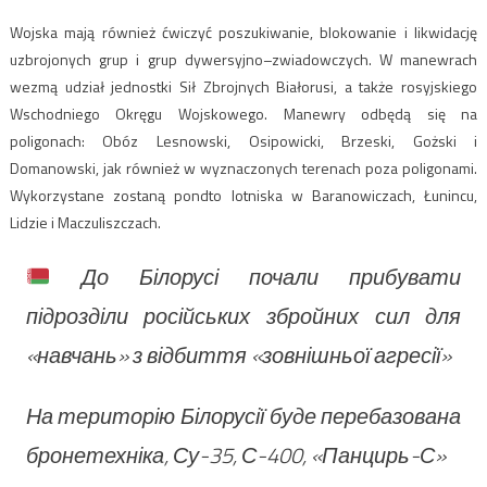
Wojska mają również ćwiczyć poszukiwanie, blokowanie i likwidację
uzbrojonych grup i grup dywersyjno–zwiadowczych. W manewrach
wezmą udział jednostki Sił Zbrojnych Białorusi, a także rosyjskiego
Wschodniego Okręgu Wojskowego. Manewry odbędą się na
poligonach: Obóz Lesnowski, Osipowicki, Brzeski, Gożski i
Domanowski, jak również w wyznaczonych terenach poza poligonami.
Wykorzystane zostaną pondto lotniska w Baranowiczach, Łunincu,
Lidzie i Maczuliszczach.
До Білорусі почали прибувати
підрозділи російських збройних сил для
«навчань» з відбиття «зовнішньої агресії»
На територію Білорусії буде перебазована
бронетехніка, Су-35, С-400, «Панцирь-С»