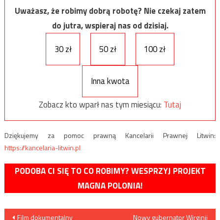
Uważasz, że robimy dobrą robotę? Nie czekaj zatem
do jutra, wspieraj nas od dzisiaj.
30 zł
50 zł
100 zł
Inna kwota
Zobacz kto wparł nas tym miesiącu:
Tutaj
Dziękujemy za pomoc prawną Kancelarii Prawnej Litwin:
https://kancelaria-litwin.pl
PODOBA CI SIĘ TO CO ROBIMY? WESPRZYJ PROJEKT
MAGNA POLONIA!
Nawigacja
Film dokumentalny
Nowy gubernator Wirginii