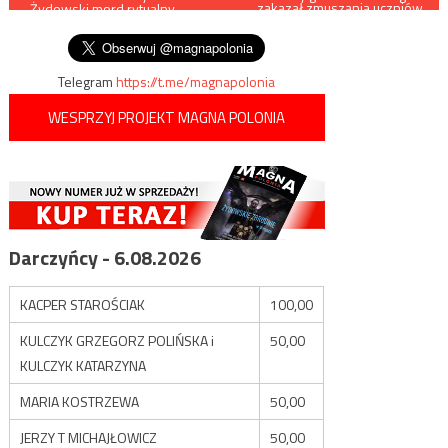
zakazał zmuszania uczniów
„Żydowski mord rytualny –
do noszenia maseczek
wpisu
legenda czy fakt?”
Telegram
https://t.me/magnapolonia
WESPRZYJ PROJEKT MAGNA POLONIA
Darczyńcy - 6.08.2026
KACPER STAROŚCIAK
100,00
KULCZYK GRZEGORZ POLIŃSKA i
50,00
KULCZYK KATARZYNA
MARIA KOSTRZEWA
50,00
JERZY T MICHAJŁOWICZ
50,00