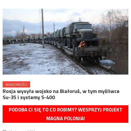
WIADOMOŚCI
Rosja wysyła wojsko na Białoruś, w tym myśliwce
Su-35 i systemy S-400
PODOBA CI SIĘ TO CO ROBIMY? WESPRZYJ PROJEKT
MAGNA POLONIA!