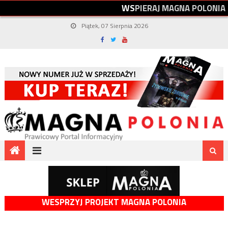
W
S
P
I
E
R
A
J
M
A
G
N
A
P
O
L
O
N
I
A
Piątek, 07 Sierpnia 2026
WESPRZYJ PROJEKT MAGNA POLONIA