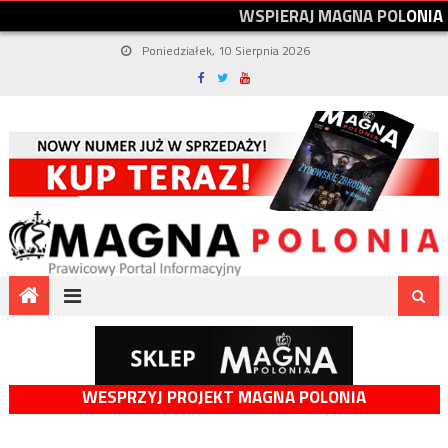
W
S
P
I
E
R
A
J
M
A
G
N
A
P
O
L
O
N
I
A
Poniedziałek, 10 Sierpnia 2026
WESPRZYJ PROJEKT MAGNA POLONIA