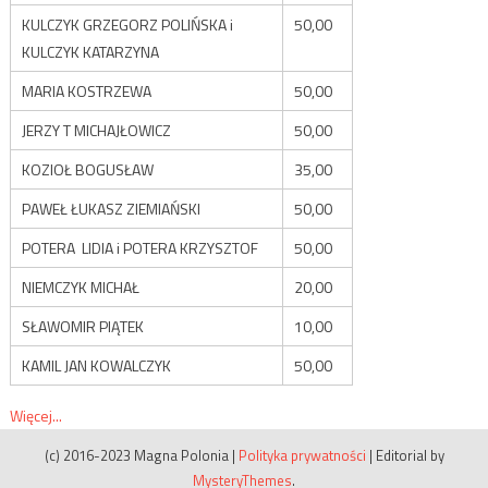
KULCZYK GRZEGORZ POLIŃSKA i
50,00
KULCZYK KATARZYNA
MARIA KOSTRZEWA
50,00
JERZY T MICHAJŁOWICZ
50,00
KOZIOŁ BOGUSŁAW
35,00
PAWEŁ ŁUKASZ ZIEMIAŃSKI
50,00
POTERA LIDIA i POTERA KRZYSZTOF
50,00
NIEMCZYK MICHAŁ
20,00
SŁAWOMIR PIĄTEK
10,00
KAMIL JAN KOWALCZYK
50,00
Więcej...
(c) 2016-2023 Magna Polonia
|
Polityka prywatności
|
Editorial by
MysteryThemes
.