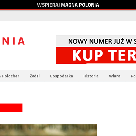
W
S
P
I
E
R
A
J
M
A
G
N
A
P
O
L
O
N
I
A
& Holocher
Żydzi
Gospodarka
Historia
Wiara
Po