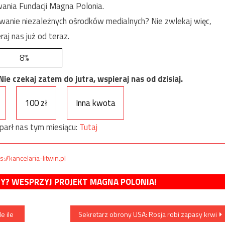
ania Fundacji Magna Polonia.
anie niezależnych ośrodków medialnych? Nie zwlekaj więc,
raj nas już od teraz.
8%
e czekaj zatem do jutra, wspieraj nas od dzisiaj.
100 zł
Inna kwota
parł nas tym miesiącu:
Tutaj
s://kancelaria-litwin.pl
MY? WESPRZYJ PROJEKT MAGNA POLONIA!
e ile
Sekretarz obrony USA: Rosja robi zapasy krwi