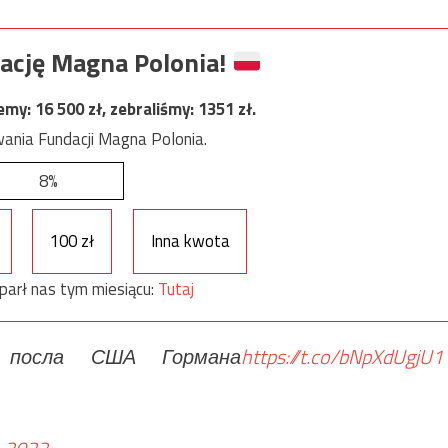
ację Magna Polonia!
jemy:
16 500
zł, zebraliśmy:
1351
zł.
ania Fundacji Magna Polonia.
8%
100 zł
Inna kwota
parł nas tym miesiącu:
Tutaj
я посла США Гормана
https://t.co/bNpXdUgjU1