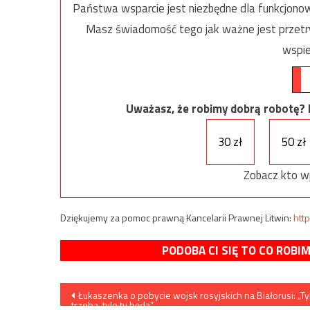
Państwa wsparcie jest niezbędne dla funkcjonow
Masz świadomość tego jak ważne jest przetrw
wspie
Uważasz, że robimy dobrą robotę? Ni
30 zł
50 zł
Zobacz kto w
Dziękujemy za pomoc prawną Kancelarii Prawnej Litwin:
http
PODOBA CI SIĘ TO CO ROBI
Nawigacja
Łukaszenka o pobycie wojsk rosyjskich na Białorusi: „Tyl
trzeba, tyle tu będą”