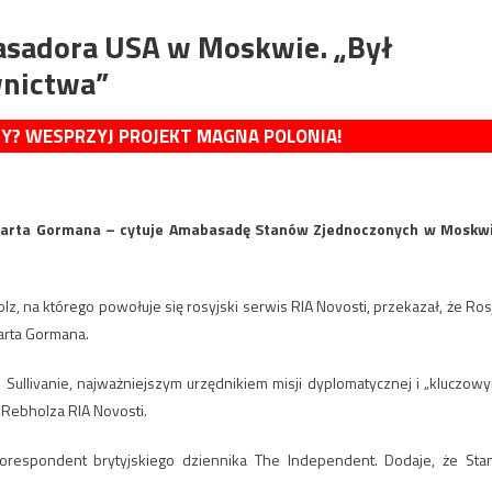
asadora USA w Moskwie. „Był
wnictwa”
MY? WESPRZYJ PROJEKT MAGNA POLONIA!
Barta Gormana – cytuje Amabasadę Stanów Zjednoczonych w Moskw
 na którego powołuje się rosyjski serwis RIA Novosti, przekazał, że Ros
Barta Gormana.
Sullivanie, najważniejszym urzędnikiem misji dyplomatycznej i „kluczow
 Rebholza RIA Novosti.
 korespondent brytyjskiego dziennika The Independent. Dodaje, że Sta