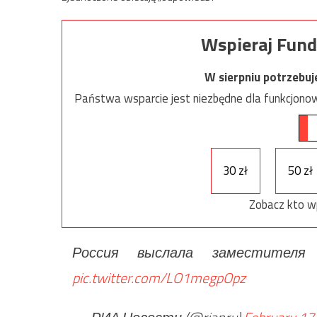
Wspieraj Fund
W sierpniu potrzebu
Państwa wsparcie jest niezbędne dla funkcjonow
30 zł
50 zł
Zobacz kto w
Россия выслала заместител
pic.twitter.com/LO1megpOpz