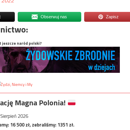
, 2022
t
Obserwuj nas
Zapisz
nictwo:
t jeszcze naród polski?
ację Magna Polonia!
Sierpień 2026
jemy:
16 500
zł, zebraliśmy:
1351
zł.