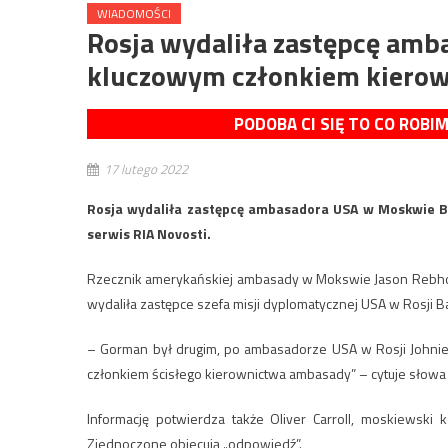
WIADOMOŚCI
Rosja wydaliła zastępcę amb
kluczowym członkiem kiero
PODOBA CI SIĘ TO CO ROBI
17 lutego 2022
Rosja wydaliła zastępcę ambasadora USA w Moskwie 
serwis RIA Novosti.
Rzecznik amerykańskiej ambasady w Mokswie Jason Rebholz,
wydaliła zastępce szefa misji dyplomatycznej USA w Rosji 
– Gorman był drugim, po ambasadorze USA w Rosji Johnie 
członkiem ścisłego kierownictwa ambasady” – cytuje słowa
Informację potwierdza także Oliver Carroll, moskiewski
Zjednoczone obiecują „odpowiedź”.