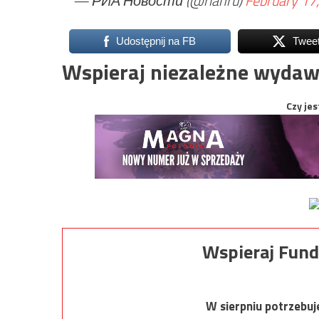
— РИА Новости (@rianru)
February 17
Udostępnij na FB
Twee
Wspieraj niezależne wydaw
Czy jes
Wspieraj Fund
W sierpniu potrzebu