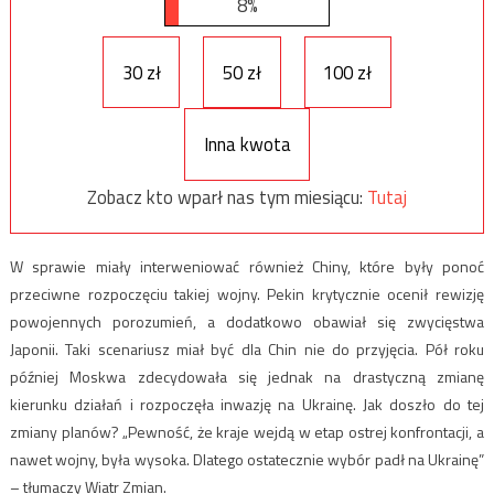
8%
30 zł
50 zł
100 zł
Inna kwota
Zobacz kto wparł nas tym miesiącu:
Tutaj
W sprawie miały interweniować również Chiny, które były ponoć
przeciwne rozpoczęciu takiej wojny. Pekin krytycznie ocenił rewizję
powojennych porozumień, a dodatkowo obawiał się zwycięstwa
Japonii. Taki scenariusz miał być dla Chin nie do przyjęcia. Pół roku
później Moskwa zdecydowała się jednak na drastyczną zmianę
kierunku działań i rozpoczęła inwazję na Ukrainę. Jak doszło do tej
zmiany planów? „Pewność, że kraje wejdą w etap ostrej konfrontacji, a
nawet wojny, była wysoka. Dlatego ostatecznie wybór padł na Ukrainę”
– tłumaczy Wiatr Zmian.