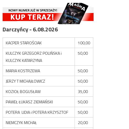
Darczyńcy - 6.08.2026
KACPER STAROŚCIAK
100,00
KULCZYK GRZEGORZ POLIŃSKA i
50,00
KULCZYK KATARZYNA
MARIA KOSTRZEWA
50,00
JERZY T MICHAJŁOWICZ
50,00
KOZIOŁ BOGUSŁAW
35,00
PAWEŁ ŁUKASZ ZIEMIAŃSKI
50,00
POTERA LIDIA i POTERA KRZYSZTOF
50,00
NIEMCZYK MICHAŁ
20,00