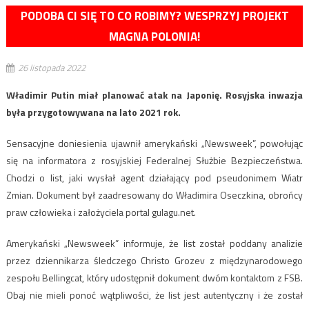
PODOBA CI SIĘ TO CO ROBIMY? WESPRZYJ PROJEKT
MAGNA POLONIA!
26 listopada 2022
Władimir Putin miał planować atak na Japonię. Rosyjska inwazja
była przygotowywana na lato 2021 rok.
Sensacyjne doniesienia ujawnił amerykański „Newsweek”, powołując
się na informatora z rosyjskiej Federalnej Służbie Bezpieczeństwa.
Chodzi o list, jaki wysłał agent działający pod pseudonimem Wiatr
Zmian. Dokument był zaadresowany do Władimira Oseczkina, obrońcy
praw człowieka i założyciela portal gulagu.net.
Amerykański „Newsweek” informuje, że list został poddany analizie
przez dziennikarza śledczego Christo Grozev z międzynarodowego
zespołu Bellingcat, który udostępnił dokument dwóm kontaktom z FSB.
Obaj nie mieli ponoć wątpliwości, że list jest autentyczny i że został