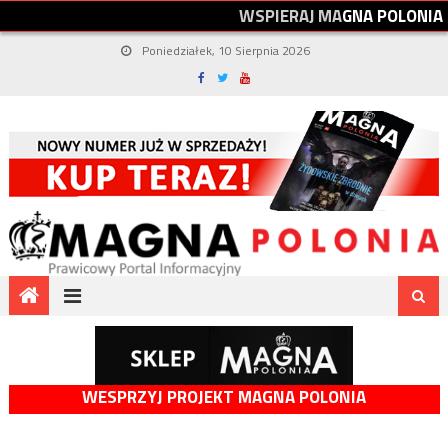
W
S
P
I
E
R
A
J
M
A
G
N
A
P
O
L
O
N
I
A
Poniedziałek, 10 Sierpnia 2026
WESPRZYJ PROJEKT MAGNA POLONIA