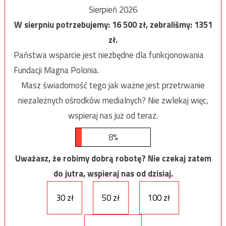
Sierpień 2026
W sierpniu potrzebujemy:
16 500
zł, zebraliśmy:
1351
zł.
Państwa wsparcie jest niezbędne dla funkcjonowania
Fundacji Magna Polonia.
Masz świadomość tego jak ważne jest przetrwanie
niezależnych ośrodków medialnych? Nie zwlekaj więc,
wspieraj nas już od teraz.
8%
Uważasz, że robimy dobrą robotę? Nie czekaj zatem
do jutra, wspieraj nas od dzisiaj.
30 zł
50 zł
100 zł