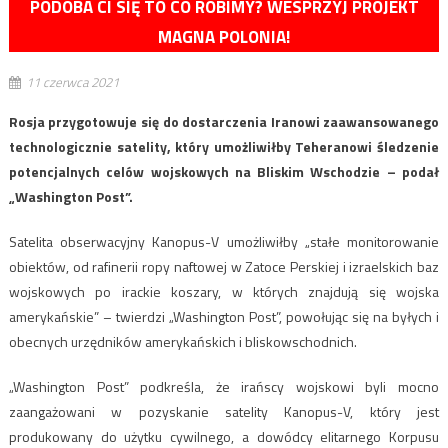
PODOBA CI SIĘ TO CO ROBIMY? WESPRZYJ PROJEKT
MAGNA POLONIA!
11 czerwca 2021
Rosja przygotowuje się do dostarczenia Iranowi zaawansowanego
technologicznie satelity, który umożliwiłby Teheranowi śledzenie
potencjalnych celów wojskowych na Bliskim Wschodzie – podał
„Washington Post”.
Satelita obserwacyjny Kanopus-V umożliwiłby „stałe monitorowanie
obiektów, od rafinerii ropy naftowej w Zatoce Perskiej i izraelskich baz
wojskowych po irackie koszary, w których znajdują się wojska
amerykańskie” – twierdzi „Washington Post”, powołując się na byłych i
obecnych urzędników amerykańskich i bliskowschodnich.
„Washington Post” podkreśla, że irańscy wojskowi byli mocno
zaangażowani w pozyskanie satelity Kanopus-V, który jest
produkowany do użytku cywilnego, a dowódcy elitarnego Korpusu