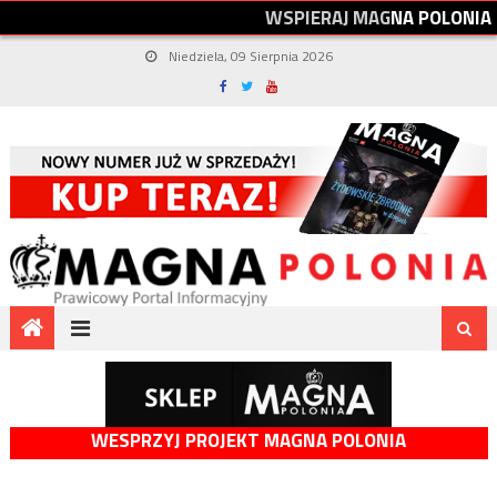
W
S
P
I
E
R
A
J
M
A
G
N
A
P
O
L
O
N
I
A
Niedziela, 09 Sierpnia 2026
WESPRZYJ PROJEKT MAGNA POLONIA