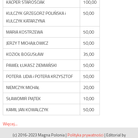
KACPER STAROŚCIAK
100,00
KULCZYK GRZEGORZ POLIŃSKA i
50,00
KULCZYK KATARZYNA
MARIA KOSTRZEWA
50,00
JERZY T MICHAJŁOWICZ
50,00
KOZIOŁ BOGUSŁAW
35,00
PAWEŁ ŁUKASZ ZIEMIAŃSKI
50,00
POTERA LIDIA i POTERA KRZYSZTOF
50,00
NIEMCZYK MICHAŁ
20,00
SŁAWOMIR PIĄTEK
10,00
KAMIL JAN KOWALCZYK
50,00
Więcej...
(c) 2016-2023 Magna Polonia
|
Polityka prywatności
|
Editorial by