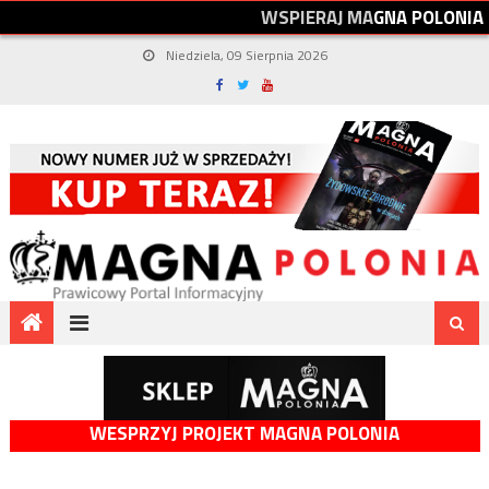
W
S
P
I
E
R
A
J
M
A
G
N
A
P
O
L
O
N
I
A
Niedziela, 09 Sierpnia 2026
WESPRZYJ PROJEKT MAGNA POLONIA