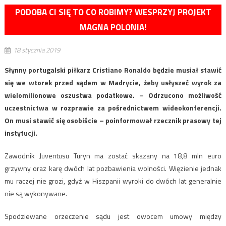
PODOBA CI SIĘ TO CO ROBIMY? WESPRZYJ PROJEKT
MAGNA POLONIA!
18 stycznia 2019
Słynny portugalski piłkarz Cristiano Ronaldo będzie musiał stawić
się we wtorek przed sądem w Madrycie, żeby usłyszeć wyrok za
wielomilionowe oszustwa podatkowe. – Odrzucono możliwość
uczestnictwa w rozprawie za pośrednictwem wideokonferencji.
On musi stawić się osobiście – poinformował rzecznik prasowy tej
instytucji.
Zawodnik Juventusu Turyn ma zostać skazany na 18,8 mln euro
grzywny oraz karę dwóch lat pozbawienia wolności. Więzienie jednak
mu raczej nie grozi, gdyż w Hiszpanii wyroki do dwóch lat generalnie
nie są wykonywane.
Spodziewane orzeczenie sądu jest owocem umowy między