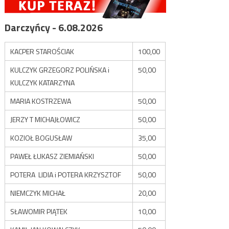
Darczyńcy - 6.08.2026
KACPER STAROŚCIAK
100,00
KULCZYK GRZEGORZ POLIŃSKA i
50,00
KULCZYK KATARZYNA
MARIA KOSTRZEWA
50,00
JERZY T MICHAJŁOWICZ
50,00
KOZIOŁ BOGUSŁAW
35,00
PAWEŁ ŁUKASZ ZIEMIAŃSKI
50,00
POTERA LIDIA i POTERA KRZYSZTOF
50,00
NIEMCZYK MICHAŁ
20,00
SŁAWOMIR PIĄTEK
10,00