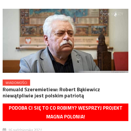
WIADOMOŚCI
Romuald Szeremietiew: Robert Bąkiewicz
niewątpliwie jest polskim patriotą
PODOBA CI SIĘ TO CO ROBIMY? WESPRZYJ PROJEKT
MAGNA POLONIA!
16 października 2021