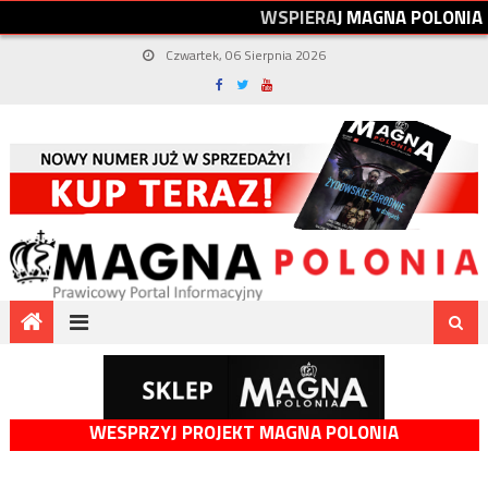
W
S
P
I
E
R
A
J
M
A
G
N
A
P
O
L
O
N
I
A
Czwartek, 06 Sierpnia 2026
WESPRZYJ PROJEKT MAGNA POLONIA