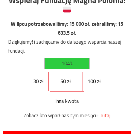
Wspieraj Fundację Magna Polonia!
W lipcu potrzebowaliśmy:
15 000
zł, zebraliśmy:
15
633,5
zł.
Dziękujemy! i zachęcamy do dalszego wsparcia naszej
fundacji.
104%
30 zł
50 zł
100 zł
Inna kwota
Zobacz kto wparł nas tym miesiącu:
Tutaj