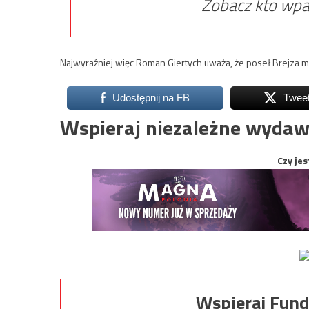
Zobacz kto wpa
Najwyraźniej więc Roman Giertych uważa, że poseł Brejza m
Udostępnij na FB
Twee
Wspieraj niezależne wydaw
Czy jes
Wspieraj Fund