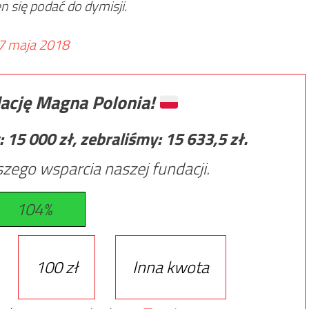
en się podać do dymisji.
7 maja 2018
ację Magna Polonia!
:
15 000
zł, zebraliśmy:
15 633,5
zł.
zego wsparcia naszej fundacji.
104%
100 zł
Inna kwota