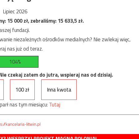
Lipiec 2026
my:
15 000
zł, zebraliśmy:
15 633,5
zł.
szej fundacji.
anie niezależnych ośrodków medialnych? Nie zwlekaj więc,
raj nas już od teraz.
104%
e czekaj zatem do jutra, wspieraj nas od dzisiaj.
100 zł
Inna kwota
parł nas tym miesiącu:
Tutaj
s://kancelaria-litwin.pl
MY? WESPRZYJ PROJEKT MAGNA POLONIA!