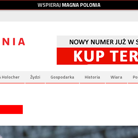
W
S
P
I
E
R
A
J
M
A
G
N
A
P
O
L
O
N
I
A
& Holocher
Żydzi
Gospodarka
Historia
Wiara
Po