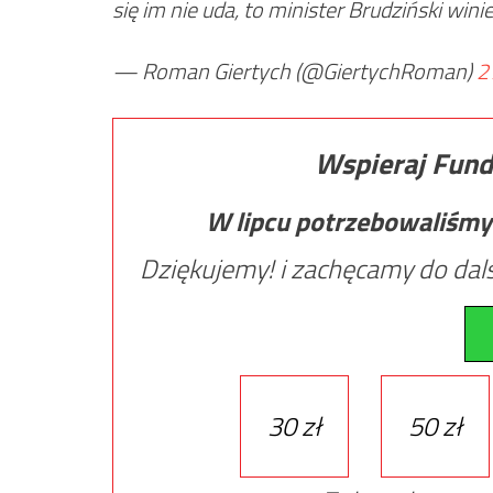
się im nie uda, to minister Brudziński wini
— Roman Giertych (@GiertychRoman)
2
Wspieraj Fund
W lipcu potrzebowaliśmy
Dziękujemy! i zachęcamy do dals
30 zł
50 zł