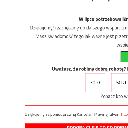
W lipcu potrzebowaliś
Dziękujemy! i zachęcamy do dalszego wsparcia na
Masz świadomość tego jak ważne jest przetrw
wspie
Uważasz, że robimy dobrą robotę? Ni
30 zł
50 zł
Zobacz kto w
Dziękujemy za pomoc prawną Kancelarii Prawnej Litwin:
http
PODOBA CI SIĘ TO CO ROBI