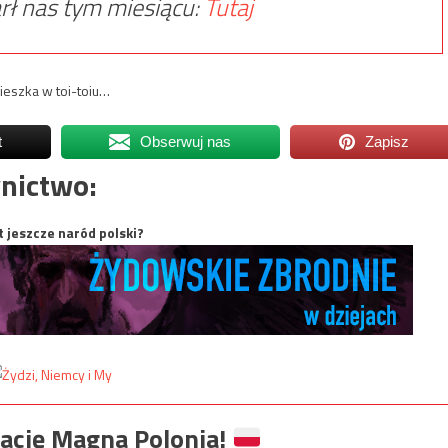
rł nas tym miesiącu:
Tutaj
ieszka w toi-toiu…
t
Obserwuj nas
Zapisz
nictwo:
t jeszcze naród polski?
ację Magna Polonia!