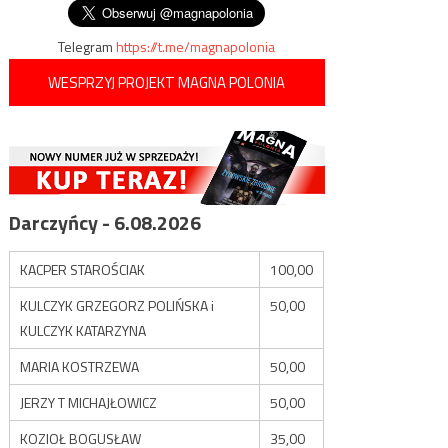
Telegram
https://t.me/magnapolonia
WESPRZYJ PROJEKT MAGNA POLONIA
Darczyńcy - 6.08.2026
KACPER STAROŚCIAK
100,00
KULCZYK GRZEGORZ POLIŃSKA i
50,00
KULCZYK KATARZYNA
MARIA KOSTRZEWA
50,00
JERZY T MICHAJŁOWICZ
50,00
KOZIOŁ BOGUSŁAW
35,00