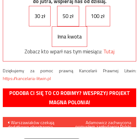
do jutra, wspieraj nas od dzisiaj.
30 zł
50 zł
100 zł
Inna kwota
Zobacz kto wparł nas tym miesiącu:
Tutaj
Dziękujemy za pomoc prawną Kancelarii Prawnej Litwin:
https://kancelaria-litwin.pl
PODOBA CI SIĘ TO CO ROBIMY? WESPRZYJ PROJEKT
MAGNA POLONIA!
Nawigacja
Warszawiaków czekają
Adamowicz zachwycona
pomysłem zagłodzenia Polski
dodatkowe obostrzenia,
i Węgier? Chce odznaczenia
wpisu
stolica Polski stanie się „żółtą
dla Barley
strefą”