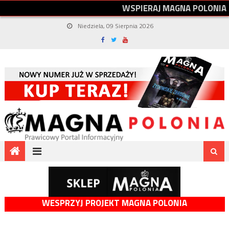
W
S
P
I
E
R
A
J
M
A
G
N
A
P
O
L
O
N
I
A
Niedziela, 09 Sierpnia 2026
WESPRZYJ PROJEKT MAGNA POLONIA