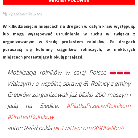
MAGNA POLONIA!
7 października 2020
W kilkudziesięciu miejscach na drogach w całym kraju występują,
lub mogą występować utrudnienia w ruchu w związku z
organizowanym w środę protestem rolników. Po drogach
poruszają się kolumny ciągników rolniczych, w niektórych
miejscach protestujący blokują przejazd.
Mobilizacja rolników w całej Polsce
Walczymy o wspólną sprawę
💪
Rolnicy z gminy
Grębków zorganizowali już blisko 200 maszyn i
jadą na Siedlce.
#PiątkaPrzeciwRolnikom
#ProtestRolnikow
autor: Rafał Kukla
pic.twitter.com/X90ReIl6n4