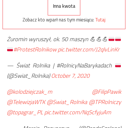
Inna kwota
Zobacz kto wparł nas tym miesiącu:
Tutaj
Żuromin wyruszył, ok. 50 maszyn
💪
💪
💪
#ProtestRolnikow
pic.twitter.com/J2qlvLinKr
— Świat Rolnika | #RolnicyNaBarykadach
(@Swiat_Rolnika)
October 7, 2020
@kolodziejczak_m
@FilipPawik
@TelewizjaWTK
@Swiat_Rolnika
@TPRolniczy
@topagrar_PL
pic.twitter.com/NqScfyjuAm