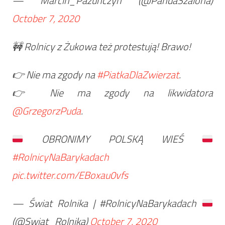
— Marcin_Pazunczyn (@PandaSzalona)
October 7, 2020
🚧 Rolnicy z Żukowa też protestują! Brawo!
👉 Nie ma zgody na
#PiatkaDlaZwierzat
.
👉 Nie ma zgody na likwidatora
@GrzegorzPuda
.
OBRONIMY POLSKĄ WIEŚ
#RolnicyNaBarykadach
pic.twitter.com/EBoxau0vfs
— Świat Rolnika | #RolnicyNaBarykadach
(@Swiat_Rolnika)
October 7, 2020