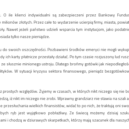
ć. O ile klienci indywidualni są zabezpieczeni przez Bankowy Fundu
milionów złotych. Przez całe to wydarzenie ucierpią firmy, miasta, powiat
oły. Nawet jeżeli państwo udzieli wsparcia tym instytucjom, jako podatni
posiada tylko nasze pieniądze.
pu do swoich oszczędności. Pozbawieni środków emeryci nie mogli wykup
dy ich karty płatnicze przestały działać. Po tym czasie rozjuszony lud rusz
e ze słusznie minionego ustroju. Dlatego brońmy gotówki jak niepodległośc
ityków. W sytuacji kryzysu sektora finansowego, pieniądz bezgotówko
 prostych względów. Żyjemy w czasach, w których nikt niczego się nie bo
edzą, iż nikt im niczego nie zrobi. Wprawny grandziarz nie stawia na szali a
 przesłuchania wielkich finansistów, widać to po nich, że traktują oni swo
ubych ryb jest wyjątkowo pobłażliwy. Ze świecą możemy dzisiaj szuk
mi i chodzą w dziurawych skarpetkach, którzy mają szacunek dla naszych
.