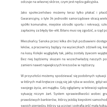
odczuje na własnej skórze, czym jest nędza galicyjska.
Jako społeczeństwo możemy teraz tylko płakać i płaci
Gwarancyjny, o tyle 34 jednostki samorządowe stracą wiele 
spółki komunalne, miejskie ośrodki sportu i rekreacji, szk
zapłacimy za błędy łże-elit. Bilans musi się zgodzić, a rząd 
Mieszkańcy Sanoka przez kilka dni byli pozbawieni dostę
leków, a pracownicy będący na wycieczkach zdziwili się, kie
na kasy. Kolejki wyglądały tak, jakby zostały żywcem wyjęt
Bez niej będziemy skazani na wszechwładzę naszych pol
zamieni nawet największych krezusów w nędzarzy.
W przyszłości możemy spodziewać się podobnych sytuacji z
w których mali krętacze czują się jak ryba w wodzie, gdyż wi
swojego życia, ani majątku. Gdy oglądamy w telewizji sądowe
sytuację niczym żart. System sprawiedliwości wobec gr
prawdziwych bankierów, którzy jeżdżą kiepskimi samochoda
swoich pieniędzy, którzy są uczciwi i potrafią jeść małą łyżką