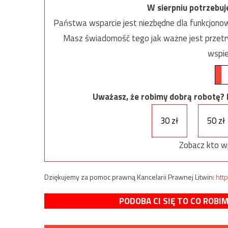
W sierpniu potrzebu
Państwa wsparcie jest niezbędne dla funkcjonow
Masz świadomość tego jak ważne jest przetrw
wspie
Uważasz, że robimy dobrą robotę? Ni
30 zł
50 zł
Zobacz kto w
Dziękujemy za pomoc prawną Kancelarii Prawnej Litwin:
http
PODOBA CI SIĘ TO CO ROBI