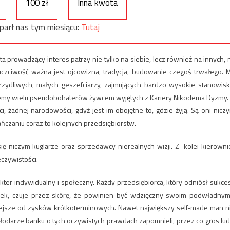
100 zł
Inna kwota
parł nas tym miesiącu:
Tutaj
a prowadzący interes patrzy nie tylko na siebie, lecz również na innych, 
uczciwość ważna jest ojcowizna, tradycja, budowanie czegoś trwałego. 
brzydliwych, małych geszefciarzy, zajmujących bardzo wysokie stanowisk
iemy wielu pseudobohaterów żywcem wyjętych z Kariery Nikodema Dyzmy. 
i, żadnej narodowości, gdyż jest im obojętne to, gdzie żyją. Są oni nicz
czaniu coraz to kolejnych przedsiębiorstw.
ię niczym kuglarze oraz sprzedawcy nierealnych wizji. Z kolei kierowni
eczywistości.
kter indywidualny i społeczny. Każdy przedsiębiorca, który odniósł sukces
dek, czuje przez skórę, że powinien być wdzięczny swoim podwładnym
iejsze od zysków krótkoterminowych. Nawet największy self-made man n
Włodarze banku o tych oczywistych prawdach zapomnieli, przez co gros lud