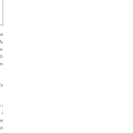
na
My
a.
Ci
ym
cy
 i
 i
ie
zi