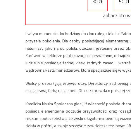
30 zł
50 zł
Zobacz kto w
I w tym momencie dochodzimy do clou całego tekstu. Patriot
przyszłe pokolenia. Dla osoby posiadającej elementarną 
natomiast, jako naród polski, otoczeni jesteśmy przez o
Zarówno w sektorze publicznym, jak i prywatnym, odnajdz
ludzie nie posiadają żadnej klasy, żadnych zasad i wartośc
wędrowna kasta menedżerów, która specjalizuje się w wykań
Wielcy prezesi łgają w żywe oczy. Dyrektorzy zachowują s
malują trawę farbą na zielono. Oto cała prawda o polskiej rz
Katolicka Nauka Społeczna głosi, iż własność posiada chara
posiada elementarne poczucie przyzwoitości oraz rozsą
reszcie społeczeństwa, że zyski długoterminowe są ważn
działa w próżni, a swoje szczęście zawdzięcza też innym. 