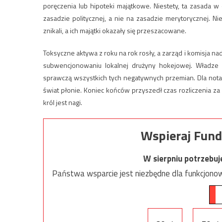
poręczenia lub hipoteki majątkowe. Niestety, ta zasada 
zasadzie politycznej, a nie na zasadzie merytorycznej. N
znikali, a ich majątki okazały się przeszacowane.
Toksyczne aktywa z roku na rok rosły, a zarząd i komisja n
subwencjonowaniu lokalnej drużyny hokejowej. Władze p
sprawczą wszystkich tych negatywnych przemian. Dla notabl
świat płonie. Koniec końców przyszedł czas rozliczenia z
król jest nagi.
Wspieraj Fund
W sierpniu potrzebu
Państwa wsparcie jest niezbędne dla funkcjonow