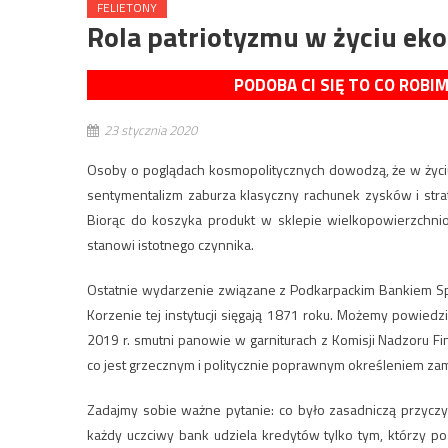
FELIETONY
Rola patriotyzmu w życiu ek
PODOBA CI SIĘ TO CO ROBI
23 stycznia 2020
Osoby o poglądach kosmopolitycznych dowodzą, że w życi
sentymentalizm zaburza klasyczny rachunek zysków i strat
Biorąc do koszyka produkt w sklepie wielkopowierzchnio
stanowi istotnego czynnika.
Ostatnie wydarzenie związane z Podkarpackim Bankiem S
Korzenie tej instytucji sięgają 1871 roku. Możemy powiedzie
2019 r. smutni panowie w garniturach z Komisji Nadzoru F
co jest grzecznym i politycznie poprawnym określeniem za
Zadajmy sobie ważne pytanie: co było zasadniczą przycz
każdy uczciwy bank udziela kredytów tylko tym, którzy p