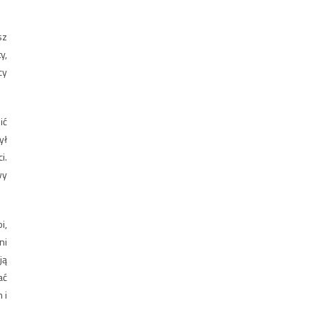
sz
y,
cy
ić
ył
i.
wy
i,
ni
ją
ać
 i