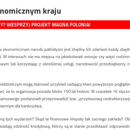
onomicznym kraju
MY? WESPRZYJ PROJEKT MAGNA POLONIA!
u ekonomicznym narodu patriotyzm jest zbędny. Ich zdaniem każdy zbęd
. W interesach nie ma miejsca na jakiekolwiek emocje czy więzi rodzinn
wym lub korzystając z określonej usługi, narodowość przedsiębiorcy n
półdzielczym mogą stanowić przykład zadający kłam powyższym poglądo
ć, że ta organizacja posiada blisko 150 lat historii. W czwartek 16 styczn
inansowego postanowili przeprowadzić tzw. „przymusową restrukturyzację
miennym dla bankructwa.
yną tych wydarzeń? Skąd te finansowe kłopoty tak zacnego zakładu? Ot
osiadają zdolność kredytową, którzy są w stanie przedstawić odpowiedn