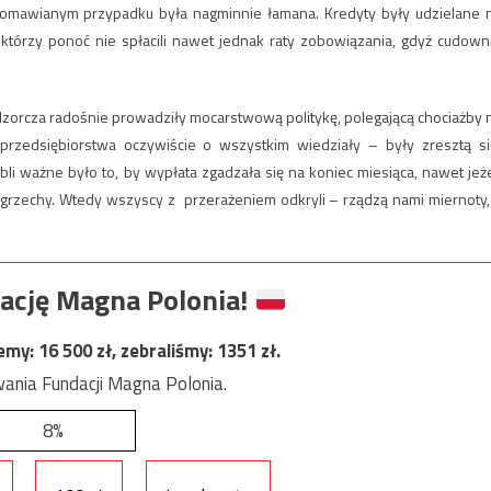
w omawianym przypadku była nagminnie łamana. Kredyty były udzielane 
iektórzy ponoć nie spłacili nawet jednak raty zobowiązania, gdyż cudown
adzorcza radośnie prowadziły mocarstwową politykę, polegającą chociażby 
rzedsiębiorstwa oczywiście o wszystkim wiedziały – były zresztą si
i ważne było to, by wypłata zgadzała się na koniec miesiąca, nawet jeże
a grzechy. Wtedy wszyscy z przerażeniem odkryli – rządzą nami miernoty,
ację Magna Polonia!
jemy:
16 500
zł, zebraliśmy:
1351
zł.
ania Fundacji Magna Polonia.
8%