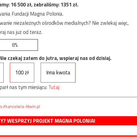
jemy:
16 500
zł, zebraliśmy:
1351
zł.
ania Fundacji Magna Polonia.
anie niezależnych ośrodków medialnych? Nie zwlekaj więc,
raj nas już od teraz.
8%
e czekaj zatem do jutra, wspieraj nas od dzisiaj.
100 zł
Inna kwota
parł nas tym miesiącu:
Tutaj
s://kancelaria-litwin.pl
MY? WESPRZYJ PROJEKT MAGNA POLONIA!