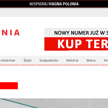
W
S
P
I
E
R
A
J
M
A
G
N
A
P
O
L
O
N
I
A
& Holocher
Żydzi
Gospodarka
Historia
Wiara
Po