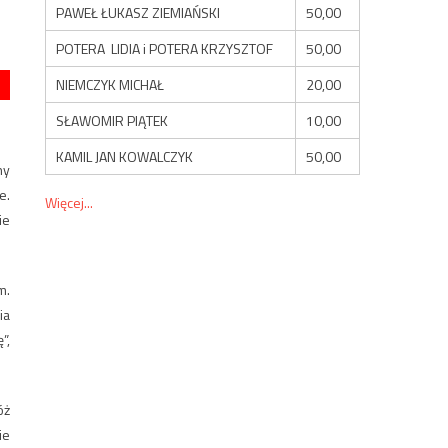
PAWEŁ ŁUKASZ ZIEMIAŃSKI
50,00
POTERA LIDIA i POTERA KRZYSZTOF
50,00
NIEMCZYK MICHAŁ
20,00
SŁAWOMIR PIĄTEK
10,00
KAMIL JAN KOWALCZYK
50,00
ny
e.
Więcej...
ie
m.
ia
”,
óż
ie