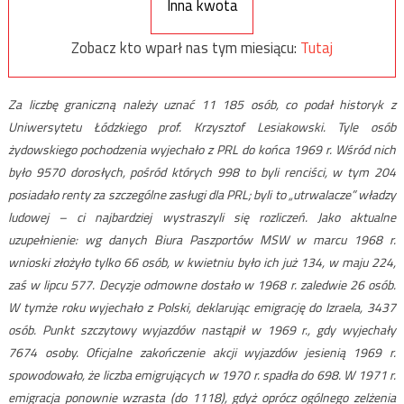
Inna kwota
Zobacz kto wparł nas tym miesiącu:
Tutaj
Za liczbę graniczną należy uznać 11 185 osób, co podał historyk z
Uniwersytetu Łódzkiego prof. Krzysztof Lesiakowski. Tyle osób
żydowskiego pochodzenia wyjechało z PRL do końca 1969 r. Wśród nich
było 9570 dorosłych, pośród których 998 to byli renciści, w tym 204
posiadało renty za szczególne zasługi dla PRL; byli to „utrwalacze” władzy
ludowej – ci najbardziej wystraszyli się rozliczeń. Jako aktualne
uzupełnienie: wg danych Biura Paszportów MSW w marcu 1968 r.
wnioski złożyło tylko 66 osób, w kwietniu było ich już 134, w maju 224,
zaś w lipcu 577. Decyzje odmowne dostało w 1968 r. zaledwie 26 osób.
W tymże roku wyjechało z Polski, deklarując emigrację do Izraela, 3437
osób. Punkt szczytowy wyjazdów nastąpił w 1969 r., gdy wyjechały
7674 osoby. Oficjalne zakończenie akcji wyjazdów jesienią 1969 r.
spowodowało, że liczba emigrujących w 1970 r. spadła do 698. W 1971 r.
emigracja ponownie wzrasta (do 1118), gdyż oprócz ogólnego zelżenia