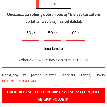
8%
Uważasz, że robimy dobrą robotę? Nie czekaj zatem
do jutra, wspieraj nas od dzisiaj.
30 zł
50 zł
100 zł
Inna kwota
Zobacz kto wparł nas tym miesiącu:
Tutaj
Dziękujemy za pomoc prawną Kancelarii Prawnej Litwin:
https://kancelaria-litwin.pl
PODOBA CI SIĘ TO CO ROBIMY? WESPRZYJ PROJEKT
MAGNA POLONIA!