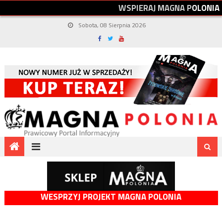
W
S
P
I
E
R
A
J
M
A
G
N
A
P
O
L
O
N
I
A
Sobota, 08 Sierpnia 2026
WESPRZYJ PROJEKT MAGNA POLONIA