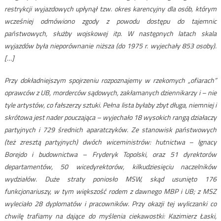
restrykcji wyjazdowych upłynął tzw. okres karencyjny dla osób, którym
wcześniej odmówiono zgody z powodu dostępu do tajemnic
państwowych, służby wojskowej itp. W następnych latach skala
wyjazdów była nieporównanie niższa (do 1975 r. wyjechały 853 osoby).
[…]
Przy dokładniejszym spojrzeniu rozpoznajemy w rzekomych „ofiarach”
oprawców z UB, morderców sądowych, zakłamanych dziennikarzy i – nie
tyle artystów, co fałszerzy sztuki. Pełna lista byłaby zbyt długa, niemniej i
skrótowa jest nader pouczająca – wyjechało 18 wysokich rangą działaczy
partyjnych i 729 średnich aparatczyków. Ze stanowisk państwowych
(też zresztą partyjnych) dwóch wiceministrów: hutnictwa – Ignacy
Borejdo i budownictwa – Fryderyk Topolski, oraz 51 dyrektorów
departamentów, 50 wicedyrektorów, kilkudziesięciu naczelników
wydziałów. Duże straty poniosło MSW, skąd usunięto 176
funkcjonariuszy, w tym większość rodem z dawnego MBP i UB; z MSZ
wyleciało 28 dyplomatów i pracowników. Przy okazji tej wyliczanki co
chwilę trafiamy na dające do myślenia ciekawostki: Kazimierz Łaski,