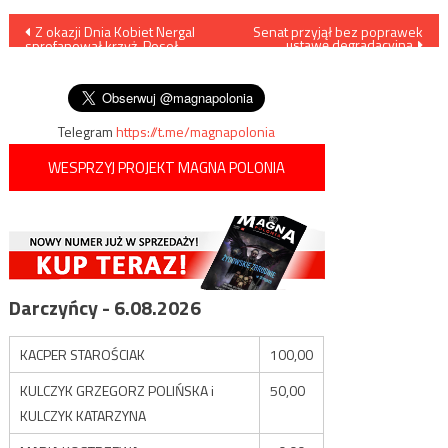
Nawigacja
Z okazji Dnia Kobiet Nergal
Senat przyjął bez poprawek
ustawę degradacyjną
sprofanował krzyż. Poseł
wpisu
Tarczyński pomoże mu pójść
do więzienia
Telegram
https://t.me/magnapolonia
WESPRZYJ PROJEKT MAGNA POLONIA
Darczyńcy - 6.08.2026
KACPER STAROŚCIAK
100,00
KULCZYK GRZEGORZ POLIŃSKA i
50,00
KULCZYK KATARZYNA