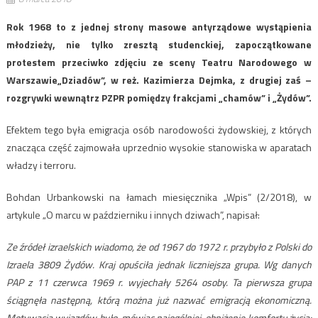
Rok 1968 to z jednej strony masowe antyrządowe wystąpienia
młodzieży, nie tylko zresztą studenckiej, zapoczątkowane
protestem przeciwko zdjęciu ze sceny Teatru Narodowego w
Warszawie„Dziadów”, w reż. Kazimierza Dejmka, z drugiej zaś –
rozgrywki wewnątrz PZPR pomiędzy frakcjami „chamów” i „Żydów”.
Efektem tego była emigracja osób narodowości żydowskiej, z których
znacząca część zajmowała uprzednio wysokie stanowiska w aparatach
władzy i terroru.
Bohdan Urbankowski na łamach miesięcznika „Wpis” (2/2018), w
artykule „O marcu w październiku i innych dziwach”, napisał:
Ze źródeł izraelskich wiadomo, że od 1967 do 1972 r. przybyło z Polski do
Izraela 3809 Żydów. Kraj opuściła jednak liczniejsza grupa. Wg danych
PAP z 11 czerwca 1969 r. wyjechały 5264 osoby. Ta pierwsza grupa
ściągnęła następną, którą można już nazwać emigracją ekonomiczną.
Motywacją wyjazdów było, mówiąc najogólniej, obniżenie komfortu życia: