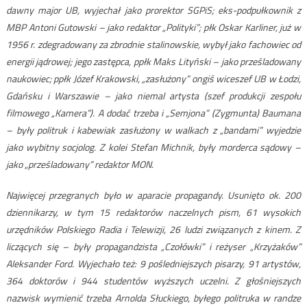
dawny major UB, wyjechał jako prorektor SGPiS; eks-podpułkownik z
MBP Antoni Gutowski – jako redaktor „Polityki”; płk Oskar Karliner, już w
1956 r. zdegradowany za zbrodnie stalinowskie, wybył jako fachowiec od
energii jądrowej; jego zastępca, ppłk Maks Lityński – jako prześladowany
naukowiec; ppłk Józef Krakowski, „zasłużony” ongiś wiceszef UB w Łodzi,
Gdańsku i Warszawie – jako niemal artysta (szef produkcji zespołu
filmowego „Kamera”). A dodać trzeba i „Semjona” (Zygmunta) Baumana
– były politruk i kabewiak zasłużony w walkach z „bandami” wyjedzie
jako wybitny socjolog. Z kolei Stefan Michnik, były morderca sądowy –
jako „prześladowany” redaktor MON.
Najwięcej przegranych było w aparacie propagandy. Usunięto ok. 200
dziennikarzy, w tym 15 redaktorów naczelnych pism, 61 wysokich
urzędników Polskiego Radia i Telewizji, 26 ludzi związanych z kinem. Z
liczących się – były propagandzista „Czołówki” i reżyser „Krzyżaków”
Aleksander Ford. Wyjechało też: 9 pośledniejszych pisarzy, 91 artystów,
364 doktorów i 944 studentów wyższych uczelni. Z głośniejszych
nazwisk wymienić trzeba Arnolda Słuckiego, byłego politruka w randze