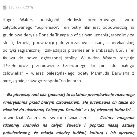
15 marca 2018
Roger Waters udostępnił teledysk premierowego utworu
zatytułowanego “Supremacy”. Ten ostry film jest odpowiedzią na
grudniową decyzję Donalda Trumpa o oficjalnym uznaniu Jerozolimy za
stolicę Izraela, podważającą dotychczasowe zasady amerykańskiej
polityki zagranicznej i zakładającą przeniesienie ambasady USA z Tel
Awiwu do nowo ogłoszonej stolicy. W wideo Waters recytuje
“Przełomowe przemówienie Czerwonego Indianina do białego
człowieka” – wiersz palestyńskiego poety Mahmuda Darwisha z
muzyką miejscowego zespołu Trio Joubran.
–
Na pierwszy rzut oka [poemat] to ostatnie przemówienie rdzennego
Amerykanina przed białym człowiekiem, ale przemawia on także do
również do ukochanej Palestyny Darwish’ a i jej rdzennej ludności.
–
powiedział Waters w swoim oświadczeniu –
Czcimy zmagania
rdzennej ludności na całym świecie i poprzez naszą sztukę
potwierdzamy, że relacja między ludźmi, kulturą i ich ojczyzną