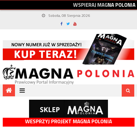
W
S
P
I
E
R
A
J
M
A
G
N
A
P
O
L
O
N
I
A
Sobota, 08 Sierpnia 2026
WESPRZYJ PROJEKT MAGNA POLONIA