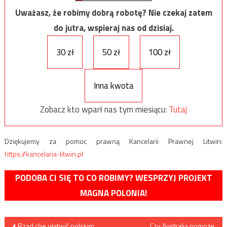
Uważasz, że robimy dobrą robotę? Nie czekaj zatem
do jutra, wspieraj nas od dzisiaj.
30 zł
50 zł
100 zł
Inna kwota
Zobacz kto wparł nas tym miesiącu:
Tutaj
Dziękujemy za pomoc prawną Kancelarii Prawnej Litwin:
https://kancelaria-litwin.pl
PODOBA CI SIĘ TO CO ROBIMY? WESPRZYJ PROJEKT
MAGNA POLONIA!
Nawigacja
Rząd che ułatwić polskim
Czy Australia pomoże