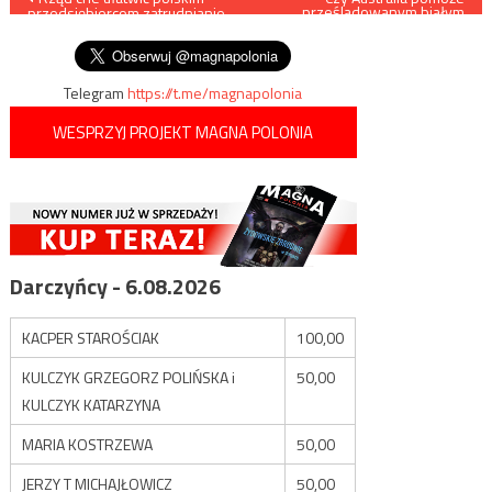
prześladowanym białym
przedsiębiorcom zatrudnianie
farmerom z RPA?
wpisu
ukraińskich pracowników
Telegram
https://t.me/magnapolonia
WESPRZYJ PROJEKT MAGNA POLONIA
Darczyńcy - 6.08.2026
KACPER STAROŚCIAK
100,00
KULCZYK GRZEGORZ POLIŃSKA i
50,00
KULCZYK KATARZYNA
MARIA KOSTRZEWA
50,00
JERZY T MICHAJŁOWICZ
50,00