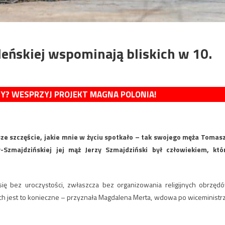
leńskiej wspominają bliskich w 10.
MY? WESPRZYJ PROJEKT MAGNA POLONIA!
e szczęście, jakie mnie w życiu spotkało – tak swojego męża Tomas
zmajdzińskiej jej mąż Jerzy Szmajdziński był człowiekiem, któ
ę bez uroczystości, zwłaszcza bez organizowania religijnych obrzęd
ych jest to konieczne – przyznała Magdalena Merta, wdowa po wiceministr