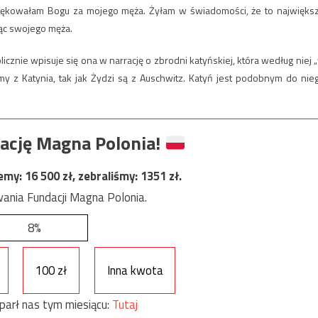
ziękowałam Bogu za mojego męża. Żyłam w świadomości, że to najwięks
jąc swojego męża.
licznie wpisuje się ona w narrację o zbrodni katyńskiej, która według niej 
my z Katynia, tak jak Żydzi są z Auschwitz. Katyń jest podobnym do nie
ację Magna Polonia!
jemy:
16 500
zł, zebraliśmy:
1351
zł.
ania Fundacji Magna Polonia.
8%
100 zł
Inna kwota
parł nas tym miesiącu:
Tutaj