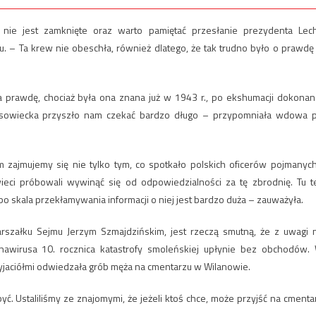
e nie jest zamknięte oraz warto pamiętać przesłanie prezydenta Lec
u. – Ta krew nie obeschła, również dlatego, że tak trudno było o prawdę
na prawdę, chociaż była ona znana już w 1943 r., po ekshumacji dokonan
a sowiecka przyszło nam czekać bardzo długo – przypomniała wdowa 
zajmujemy się nie tylko tym, co spotkało polskich oficerów pojmanych
eci próbowali wywinąć się od odpowiedzialności za tę zbrodnię. Tu t
 skala przekłamywania informacji o niej jest bardzo duża – zauważyła.
rszałku Sejmu Jerzym Szmajdzińskim, jest rzeczą smutną, że z uwagi 
wirusa 10. rocznica katastrofy smoleńskiej upłynie bez obchodów.
rzyjaciółmi odwiedzała grób męża na cmentarzu w Wilanowie.
ć. Ustaliliśmy ze znajomymi, że jeżeli ktoś chce, może przyjść na cmenta