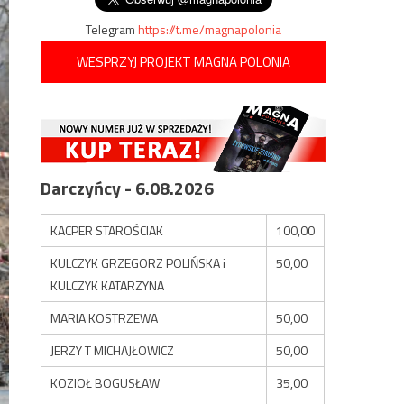
Telegram
https://t.me/magnapolonia
WESPRZYJ PROJEKT MAGNA POLONIA
Darczyńcy - 6.08.2026
KACPER STAROŚCIAK
100,00
KULCZYK GRZEGORZ POLIŃSKA i
50,00
KULCZYK KATARZYNA
MARIA KOSTRZEWA
50,00
JERZY T MICHAJŁOWICZ
50,00
KOZIOŁ BOGUSŁAW
35,00