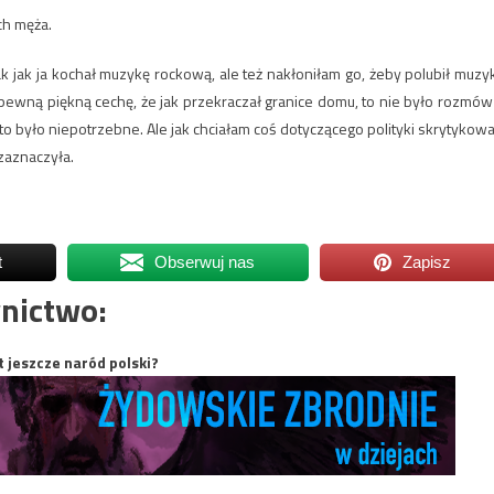
ch męża.
k jak ja kochał muzykę rockową, ale też nakłoniłam go, żeby polubił muzy
 pewną piękną cechę, że jak przekraczał granice domu, to nie było rozmów
 to było niepotrzebne. Ale jak chciałam coś dotyczącego polityki skrytykowa
zaznaczyła.
t
Obserwuj nas
Zapisz
nictwo:
t jeszcze naród polski?