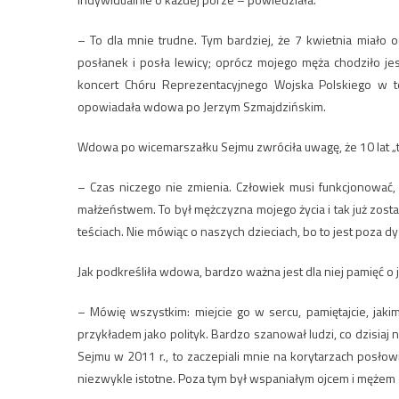
– To dla mnie trudne. Tym bardziej, że 7 kwietnia miał
posłanek i posła lewicy; oprócz mojego męża chodziło je
koncert Chóru Reprezentacyjnego Wojska Polskiego w t
opowiadała wdowa po Jerzym Szmajdzińskim.
Wdowa po wicemarszałku Sejmu zwróciła uwagę, że 10 lat „t
– Czas niczego nie zmienia. Człowiek musi funkcjonować,
małżeństwem. To był mężczyzna mojego życia i tak już zosta
teściach. Nie mówiąc o naszych dzieciach, bo to jest poza d
Jak podkreśliła wdowa, bardzo ważna jest dla niej pamięć o j
– Mówię wszystkim: miejcie go w sercu, pamiętajcie, jak
przykładem jako polityk. Bardzo szanował ludzi, co dzisiaj
Sejmu w 2011 r., to zaczepiali mnie na korytarzach posłowi
niezwykle istotne. Poza tym był wspaniałym ojcem i mężem 