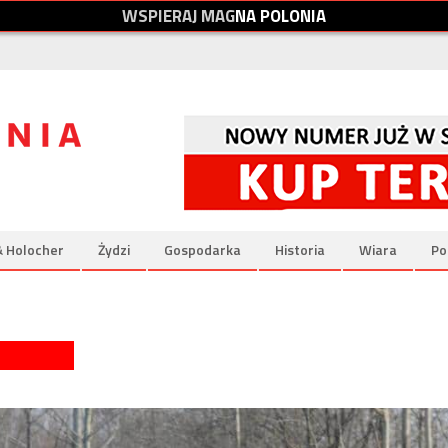
W
S
P
I
E
R
A
J
M
A
G
N
A
P
O
L
O
N
I
A
& Holocher
Żydzi
Gospodarka
Historia
Wiara
Po