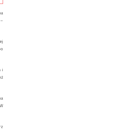
ha
 –
ej
po
 i
eż
na
 W
rz