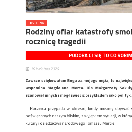
HISTORIA
Rodziny ofiar katastrofy smo
rocznicę tragedii
PODOBA CI SIĘ TO CO ROBI
10 kwietnia 2020
Zawsze dziękowałam Bogu za mojego męża; to największ
wspomina Magdalena Merta. Dla Małgorzaty Sekuły-S
szanował innych i mógł świecić przykładem jako polityk.
– Rocznica przypada w okresie, kiedy musimy obywać si
poświęconych naszym bliskim, z wyjątkiem sytuacji, w któr
kultury i dziedzictwa narodowego Tomaszu Mercie.