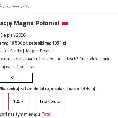
ację Magna Polonia!
Sierpień 2026
jemy:
16 500
zł, zebraliśmy:
1351
zł.
ania Fundacji Magna Polonia.
anie niezależnych ośrodków medialnych? Nie zwlekaj więc,
raj nas już od teraz.
8%
e czekaj zatem do jutra, wspieraj nas od dzisiaj.
100 zł
Inna kwota
parł nas tym miesiącu:
Tutaj