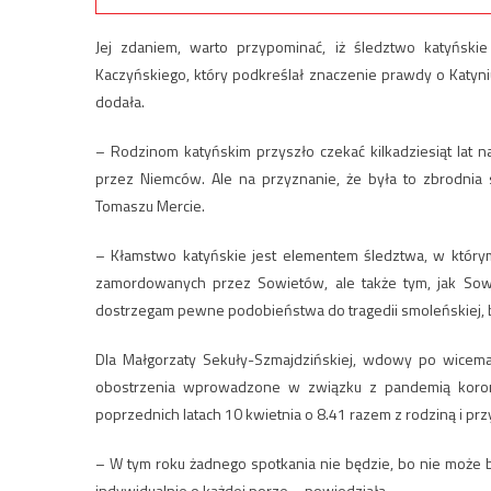
Jej zdaniem, warto przypominać, iż śledztwo katyński
Kaczyńskiego, który podkreślał znaczenie prawdy o Katyni
dodała.
– Rodzinom katyńskim przyszło czekać kilkadziesiąt lat 
przez Niemców. Ale na przyznanie, że była to zbrodni
Tomaszu Mercie.
– Kłamstwo katyńskie jest elementem śledztwa, w którym 
zamordowanych przez Sowietów, ale także tym, jak Sowi
dostrzegam pewne podobieństwa do tragedii smoleńskiej, bo
Dla Małgorzaty Sekuły-Szmajdzińskiej, wdowy po wicema
obostrzenia wprowadzone w związku z pandemią korona
poprzednich latach 10 kwietnia o 8.41 razem z rodziną i p
– W tym roku żadnego spotkania nie będzie, bo nie może by
indywidualnie o każdej porze – powiedziała.