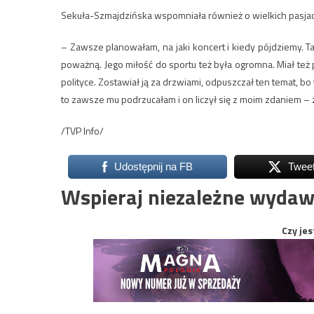
Sekuła-Szmajdzińska wspomniała również o wielkich pasja
– Zawsze planowałam, na jaki koncert i kiedy pójdziemy. Ta
poważną. Jego miłość do sportu też była ogromna. Miał też
polityce. Zostawiał ją za drzwiami, odpuszczał ten temat, bo
to zawsze mu podrzucałam i on liczył się z moim zdaniem – 
/TVP Info/
Udostępnij na FB
Twee
Wspieraj niezależne wydaw
Czy jes