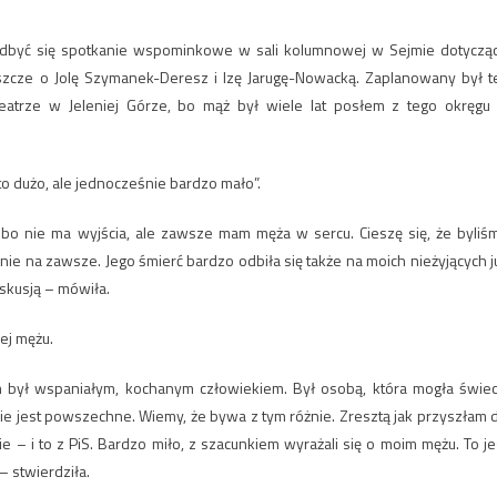
o odbyć się spotkanie wspominkowe w sali kolumnowej w Sejmie dotyczą
szcze o Jolę Szymanek-Deresz i Izę Jarugę-Nowacką. Zaplanowany był t
eatrze w Jeleniej Górze, bo mąż był wiele lat posłem z tego okręgu
o dużo, ale jednocześnie bardzo mało”.
 bo nie ma wyjścia, ale zawsze mam męża w sercu. Cieszę się, że byliś
nie na zawsze. Jego śmierć bardzo odbiła się także na moich nieżyjących j
yskusją – mówiła.
ej mężu.
im był wspaniałym, kochanym człowiekiem. Był osobą, która mogła świec
 nie jest powszechne. Wiemy, że bywa z tym różnie. Zresztą jak przyszłam 
e – i to z PiS. Bardzo miło, z szacunkiem wyrażali się o moim mężu. To je
– stwierdziła.