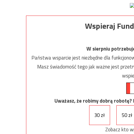
Wspieraj Fund
W sierpniu potrzebu
Państwa wsparcie jest niezbędne dla funkcjonow
Masz świadomość tego jak ważne jest przetrw
wspie
Uważasz, że robimy dobrą robotę? Ni
30 zł
50 zł
Zobacz kto w