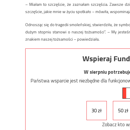
– Miałam to szczęście, że zaznałam szczęścia. Zawsze d
szczęście, jakie mnie w życiu spotkało – mówiła, wspomina
Odnosząc się do tragedii smoleńskiej, stwierdziła, że symbo
dużym stopniu stanowi o naszej tożsamości”. – My jesteś
znakiem naszej tożsamości – powiedziała.
Wspieraj Fund
W sierpniu potrzebu
Państwa wsparcie jest niezbędne dla funkcjonow
30 zł
50 zł
Zobacz kto w