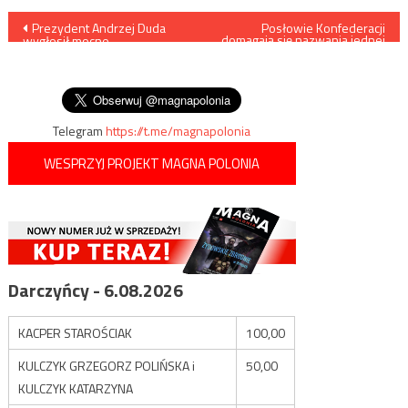
Nawigacja
Prezydent Andrzej Duda
Posłowie Konfederacji
domagają się nazwania jednej
wygłosił mocne
z sejmowych sal imieniem
wpisu
przemówienie w związku z 40
Romana Dmowskiego
rocznicą wprowadzenia stanu
wojennego
Telegram
https://t.me/magnapolonia
WESPRZYJ PROJEKT MAGNA POLONIA
Darczyńcy - 6.08.2026
KACPER STAROŚCIAK
100,00
KULCZYK GRZEGORZ POLIŃSKA i
50,00
KULCZYK KATARZYNA