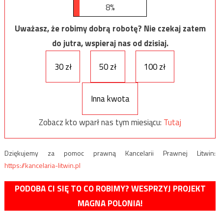
8%
Uważasz, że robimy dobrą robotę? Nie czekaj zatem
do jutra, wspieraj nas od dzisiaj.
30 zł
50 zł
100 zł
Inna kwota
Zobacz kto wparł nas tym miesiącu:
Tutaj
Dziękujemy za pomoc prawną Kancelarii Prawnej Litwin:
https://kancelaria-litwin.pl
PODOBA CI SIĘ TO CO ROBIMY? WESPRZYJ PROJEKT
MAGNA POLONIA!