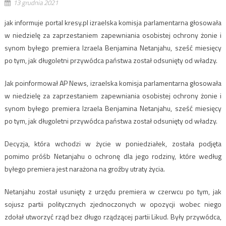
13 grudnia 2021
jak informuje portal kresy.pl izraelska komisja parlamentarna głosowała
w niedzielę za zaprzestaniem zapewniania osobistej ochrony żonie i
synom byłego premiera Izraela Benjamina Netanjahu, sześć miesięcy
po tym, jak długoletni przywódca państwa został odsunięty od władzy.
Jak poinformował AP News, izraelska komisja parlamentarna głosowała
w niedzielę za zaprzestaniem zapewniania osobistej ochrony żonie i
synom byłego premiera Izraela Benjamina Netanjahu, sześć miesięcy
po tym, jak długoletni przywódca państwa został odsunięty od władzy.
Decyzja, która wchodzi w życie w poniedziałek, została podjęta
pomimo próśb Netanjahu o ochronę dla jego rodziny, które według
byłego premiera jest narażona na groźby utraty życia.
Netanjahu został usunięty z urzędu premiera w czerwcu po tym, jak
sojusz partii politycznych zjednoczonych w opozycji wobec niego
zdołał utworzyć rząd bez długo rządzącej partii Likud. Były przywódca,