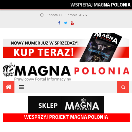
W
S
P
I
E
R
A
J
M
A
G
N
A
P
O
L
O
N
I
A
Sobota, 08 Sierpnia 2026
WESPRZYJ PROJEKT MAGNA POLONIA