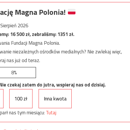
ację Magna Polonia!
Sierpień 2026
jemy:
16 500
zł, zebraliśmy:
1351
zł.
ania Fundacji Magna Polonia.
anie niezależnych ośrodków medialnych? Nie zwlekaj więc,
raj nas już od teraz.
8%
e czekaj zatem do jutra, wspieraj nas od dzisiaj.
100 zł
Inna kwota
parł nas tym miesiącu:
Tutaj