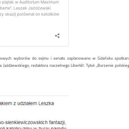
ołowych wyborów do sejmu i senatu zaplanowano w Gdańsku spotkan
a Jażdżewskiego, redaktora naczelnego Liberté!. Tytuł: „Burzenie polskie