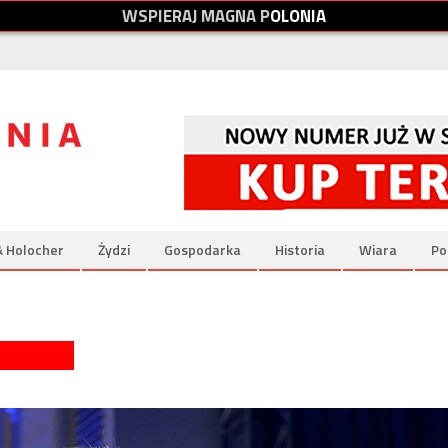
W
S
P
I
E
R
A
J
M
A
G
N
A
P
O
L
O
N
I
A
& Holocher
Żydzi
Gospodarka
Historia
Wiara
Po