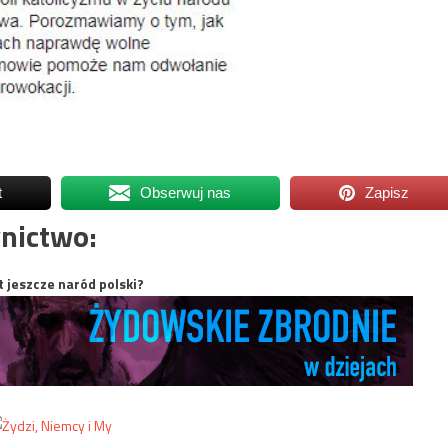
t
Obserwuj nas
Zapisz
nictwo:
t jeszcze naród polski?