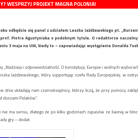
MY? WESPRZYJ PROJEKT MAGNA POLONIA!
ku odbędzie się panel z udziałem Leszka Jażdżewskiego pt. „Burzen
 prof. Piotra Agustyniaka o podobnym tytule. O redaktorze naczeln
ieniu 3 maja na UW, kiedy to – zapowiadając wystąpienie Donalda Tus
„Nadzieja i odpowiedzialność. O konstytucji, Europie i wolnych wyborach
szka Jażdżewskiego, który supportując szefa Rady Europejskiej, w ostry
 dnia układają nam czarnoksiężnicy, którzy liczą, że przy pomocy zaklęć
ad duszami Polaków”.
i nie ma sensu, dlatego że po kilku godzinach zapasów ze świnią w błoc
sady gry – dodał.