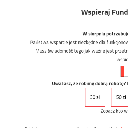
Wspieraj Fund
W sierpniu potrzebu
Państwa wsparcie jest niezbędne dla funkcjonow
Masz świadomość tego jak ważne jest przetrw
wspie
Uważasz, że robimy dobrą robotę? Ni
30 zł
50 zł
Zobacz kto w