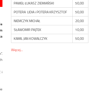
PAWEŁ ŁUKASZ ZIEMIAŃSKI
50,00
POTERA LIDIA i POTERA KRZYSZTOF
50,00
NIEMCZYK MICHAŁ
20,00
ie
SŁAWOMIR PIĄTEK
10,00
ym
ka
KAMIL JAN KOWALCZYK
50,00
Więcej...
”.
ch
 i
ie