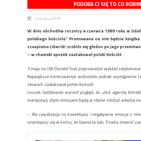
PODOBA CI SIĘ TO CO ROBI
1 czerwca 2019
W dniu obchodów rocznicy 4 czerwca 1989 roku w Gdańs
polskiego kościoła”. Promowana na nim będzie książka
czaspisma Liberté! zrobiło się głośno po jego przemów
– w chamski sposób zaatakował polski Kościół.
3 maja na UW Donald Tusk poprowadził wykład zatytułowany 
Największe kontrowersje wzbudziło jednak wystąpienie Le
słowach zaatakował polski Kościół.
Leszek Jażdżewski wyraził pogląd, że „dziś agendę tematów
manipulacji złymi emocjami będą w stanie zdobyć władzę n
– Ale rywalizacja na inwektywy i negatywne emocje z nim
orientujesz się w końcu, że świnia to lubi. Trzeba zmienić za