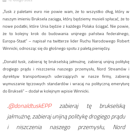
„Tusk z paletami euro nie powie wam, że to wszystko dług, który w
naszym imieniu Bruksela zaciąga, który będziemy musieli spłacać, że to
nowe podatki, które Unia będzie z każdego Polaka ściągać. Nie powie,
że to kolejny krok do budowania unijnego państwa federalnego,
Europa-Staat” – napisał na twitterze lider Ruchu Narodowego Robert
Winnicki, odnosząc się do głośnego spotu z paletą pieniędzy.
„Donald tusk, zabieraj tę brukselską jałmużnę, zabieraj unijną politykę
drogiego prądu i niszczenia naszego przemysłu, Nord Streamów i
dyrektyw transportowych uderzających w nasze firmy, zabieraj
wymuszanie tęczowych standardów i wracaj na polityczną emeryturę
do Brukseli” – dodał w kolejnym wpisie Winnicki.
.
@donaldtuskEPP
zabieraj tę brukselską
jałmużnę, zabieraj unijną politykę drogiego prądu
i niszczenia naszego przemysłu, Nord