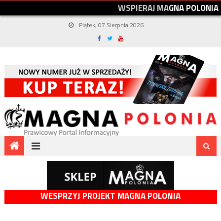
W
S
P
I
E
R
A
J
M
A
G
N
A
P
O
L
O
N
I
A
Piątek, 07 Sierpnia 2026
WESPRZYJ PROJEKT MAGNA POLONIA