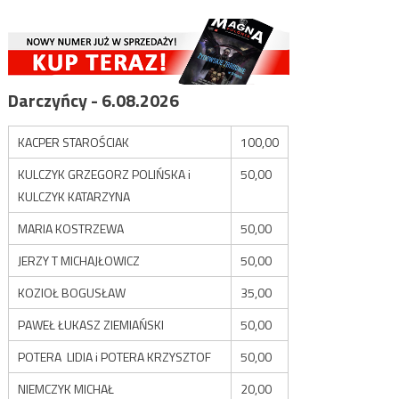
Darczyńcy - 6.08.2026
KACPER STAROŚCIAK
100,00
KULCZYK GRZEGORZ POLIŃSKA i
50,00
KULCZYK KATARZYNA
MARIA KOSTRZEWA
50,00
JERZY T MICHAJŁOWICZ
50,00
KOZIOŁ BOGUSŁAW
35,00
PAWEŁ ŁUKASZ ZIEMIAŃSKI
50,00
POTERA LIDIA i POTERA KRZYSZTOF
50,00
NIEMCZYK MICHAŁ
20,00