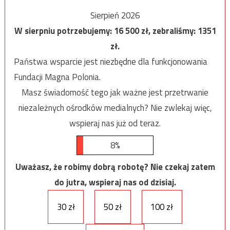
Sierpień 2026
W sierpniu potrzebujemy:
16 500
zł, zebraliśmy:
1351
zł.
Państwa wsparcie jest niezbędne dla funkcjonowania
Fundacji Magna Polonia.
Masz świadomość tego jak ważne jest przetrwanie
niezależnych ośrodków medialnych? Nie zwlekaj więc,
wspieraj nas już od teraz.
8%
Uważasz, że robimy dobrą robotę? Nie czekaj zatem
do jutra, wspieraj nas od dzisiaj.
30 zł
50 zł
100 zł