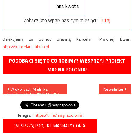
Inna kwota
Zobacz kto wparł nas tym miesiącu:
Tutaj
Dziękujemy za pomoc prawną Kancelarii Prawnej Litwin:
https://kancelaria-litwin.pl
PODOBA CI SIĘ TO CO ROBIMY? WESPRZYJ PROJEKT
MAGNA POLONIA!
Nawigacja
W okolicach Mielnika
Newsletter
migranci szturmowali granicę
wpisu
polsko-białoruską
Telegram
https://t.me/magnapolonia
WESPRZYJ PROJEKT MAGNA POLONIA