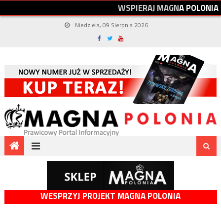
W
S
P
I
E
R
A
J
M
A
G
N
A
P
O
L
O
N
I
A
Niedziela, 09 Sierpnia 2026
WESPRZYJ PROJEKT MAGNA POLONIA