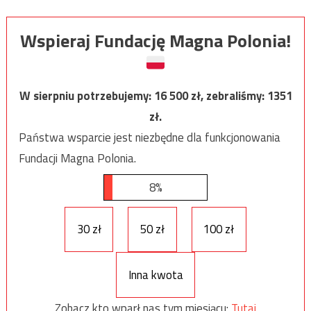
Wspieraj Fundację Magna Polonia!
W sierpniu potrzebujemy:
16 500
zł, zebraliśmy:
1351
zł.
Państwa wsparcie jest niezbędne dla funkcjonowania
Fundacji Magna Polonia.
8%
30 zł
50 zł
100 zł
Inna kwota
Zobacz kto wparł nas tym miesiącu:
Tutaj