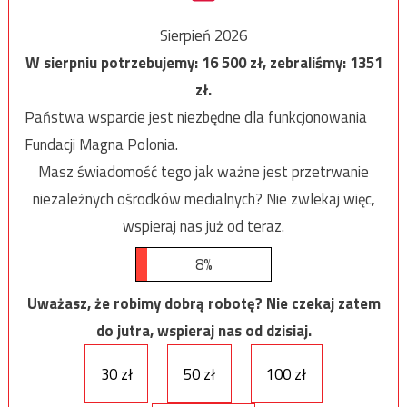
Sierpień 2026
W sierpniu potrzebujemy:
16 500
zł, zebraliśmy:
1351
zł.
Państwa wsparcie jest niezbędne dla funkcjonowania
Fundacji Magna Polonia.
Masz świadomość tego jak ważne jest przetrwanie
niezależnych ośrodków medialnych? Nie zwlekaj więc,
wspieraj nas już od teraz.
8%
Uważasz, że robimy dobrą robotę? Nie czekaj zatem
do jutra, wspieraj nas od dzisiaj.
30 zł
50 zł
100 zł