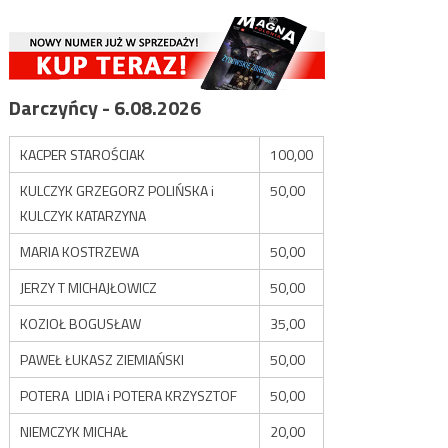
Darczyńcy - 6.08.2026
KACPER STAROŚCIAK
100,00
KULCZYK GRZEGORZ POLIŃSKA i
50,00
KULCZYK KATARZYNA
MARIA KOSTRZEWA
50,00
JERZY T MICHAJŁOWICZ
50,00
KOZIOŁ BOGUSŁAW
35,00
PAWEŁ ŁUKASZ ZIEMIAŃSKI
50,00
POTERA LIDIA i POTERA KRZYSZTOF
50,00
NIEMCZYK MICHAŁ
20,00