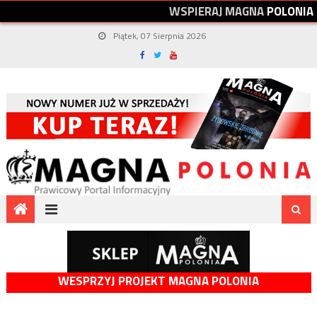
W
S
P
I
E
R
A
J
M
A
G
N
A
P
O
L
O
N
I
A
Piątek, 07 Sierpnia 2026
WESPRZYJ PROJEKT MAGNA POLONIA