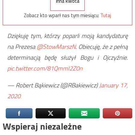
Inna kwota
Zobacz kto wparł nas tym miesiącu:
Tutaj
Dziękuję tym, którzy poparli moją kandydaturę
na Prezesa
@StowMarszN
. Obiecuję, że z pełną
determinacją będę służył Bogu i Ojczyźnie.
pic.twitter.com/81QmmI2Z0n
— Robert Bąkiewicz (@RBakiewicz)
January 17,
2020
Wspieraj niezależne