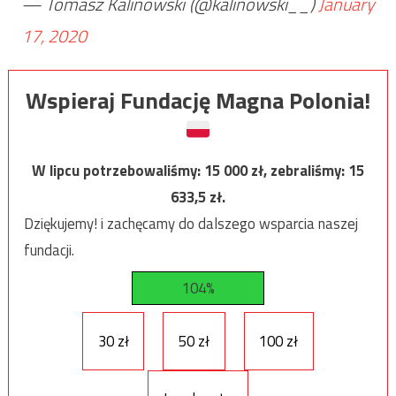
— Tomasz Kalinowski (@kalinowski__)
January
17, 2020
Wspieraj Fundację Magna Polonia!
W lipcu potrzebowaliśmy:
15 000
zł, zebraliśmy:
15
633,5
zł.
Dziękujemy! i zachęcamy do dalszego wsparcia naszej
fundacji.
104%
30 zł
50 zł
100 zł