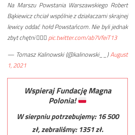
Na Marszu Powstania Warszawskiego Robert
Bąkiewicz chciał wspólnie z działaczami skrajnej
lewicy oddać hołd Powstańcom. Nie byli jednak
zbyt chętni 🤷🏻‍♂️
pic.twitter.com/ab7VfeiT13
— Tomasz Kalinowski (@kalinowski__)
August
1, 2021
Wspieraj Fundację Magna
Polonia!
W sierpniu potrzebujemy:
16 500
zł, zebraliśmy:
1351
zł.