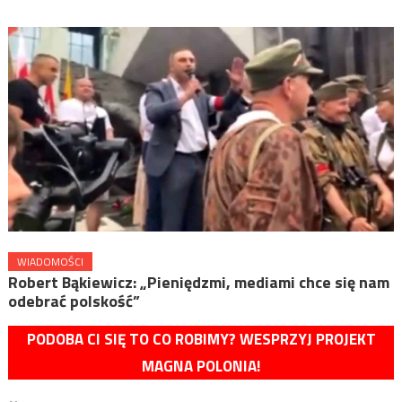
WIADOMOŚCI
Robert Bąkiewicz: „Pieniędzmi, mediami chce się nam
odebrać polskość”
PODOBA CI SIĘ TO CO ROBIMY? WESPRZYJ PROJEKT
MAGNA POLONIA!