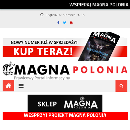
W
S
P
I
E
R
A
J
M
A
G
N
A
P
O
L
O
N
I
A
Piątek, 07 Sierpnia 2026
WESPRZYJ PROJEKT MAGNA POLONIA