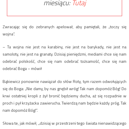
miesiącu:
Tutaj
Zwracając się do zebranych apelował, aby pamiętali, że „toczy się
wojna”.
– Ta wojna nie jest na karabiny, nie jest na barykady, nie jest na
samoloty, nie jest na granaty. Dzisiaj pieniędzmi, mediami chce się nam
odebrać polskość, chce się nam odebrać tożsamość, chce się nam
odebrać Boga – mówił
Bąkiewicz ponownie nawiązał do słów Roty, tym razem odwołujących
się do Boga: „Nie damy, by nas gnębił wróg! Tak nam dopomóż Bóg! Do
krwi ostatniej kropli z żył bronić będziemy ducha, aż się rozpadnie w
proch i pył krzyżacka zawierucha. Twierdzą nam będzie każdy próg. Tak
nam dopomóż Bóg!”.
Słowa te, jak mówił, „dzisiaj w przestrzeni tego świata nienawidzącego