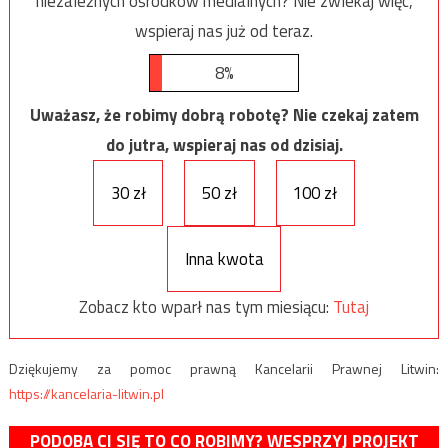
niezależnych ośrodków medialnych? Nie zwlekaj więc,
wspieraj nas już od teraz.
8%
Uważasz, że robimy dobrą robotę? Nie czekaj zatem
do jutra, wspieraj nas od dzisiaj.
30 zł
50 zł
100 zł
Inna kwota
Zobacz kto wparł nas tym miesiącu:
Tutaj
Dziękujemy za pomoc prawną Kancelarii Prawnej Litwin:
https://kancelaria-litwin.pl
PODOBA CI SIĘ TO CO ROBIMY? WESPRZYJ PROJEKT