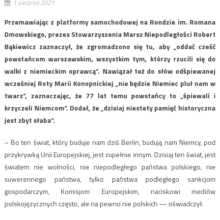
1 sierpnia 2021
Przemawiając z platformy samochodowej na Rondzie im. Romana
Dmowskiego, prezes Stowarzyszenia Marsz Niepodległości Robert
Bąkiewicz zaznaczył, że zgromadzono się tu, aby „oddać cześć
powstańcom warszawskim, wszystkim tym, którzy rzucili się do
walki z niemieckim oprawcą”. Nawiązał też do słów odśpiewanej
wcześniej Roty Marii Konopnickiej „nie będzie Niemiec pluł nam w
twarz”, zaznaczając, że 77 lat temu powstańcy to „śpiewali i
krzyczeli Niemcom”. Dodał, że „dzisiaj niestety pamięć historyczna
jest zbyt słaba”.
– Bo ten świat, który buduje nam dziś Berlin, budują nam Niemcy, pod
przykrywką Unii Europejskiej, jest zupełnie innym. Dzisiaj ten świat, jest
światem nie wolności, nie niepodległego państwa polskiego, nie
suwerennego państwa, tylko państwa podległego sankcjom
gospodarczym, Komisjom Europejskim, naciskowi mediów
polskojęzycznych często, ale na pewno nie polskich — oświadczył.