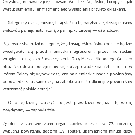
Chrystusa, nienawidzącego tożsamości chrześcijańskiej Europy są jak
wyrzut sumienia”. Ten fragment jego wystąpienia przyjęto oklaskami.
– Dlatego my dzisiaj musimy tutaj stać na tej barykadzie, dzisiaj musimy
walczyć o pamięć historyczną o pamięć kulturową — oświadczył.
Bąkiewicz stwierdził następnie, że „dzisiaj, jeśli państwo polskie będzie
wycofywało się przed niemieckim agresorem, przed niemieckim
wrogiem, to my, jako Stowarzyszenia Roty Marszu Niepodległości, jako
Straż Narodowa, podejmiemy się (przeprowadzenia) referendum, w
którym Polacy się wypowiedzą, czy na niemieckie naciski powinniśmy
odpowiedzieć tak samo, czy na zablokowane środki unijne powinniśmy
wstrzymać polskie dotacje”.
– O to będziemy walczyć. To jest prawdziwa wojna. I tę wojnę
zwyciężymy — zapowiedział.
Zgodnie z zapowiedziami organizatorów marszu, w 77. rocznicę
wybuchu powstania, godzina „W” została upamiętniona minutą ciszy