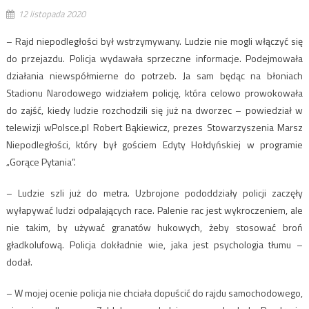
12 listopada 2020
– Rajd niepodległości był wstrzymywany. Ludzie nie mogli włączyć się
do przejazdu. Policja wydawała sprzeczne informacje. Podejmowała
działania niewspółmierne do potrzeb. Ja sam będąc na błoniach
Stadionu Narodowego widziałem policję, która celowo prowokowała
do zajść, kiedy ludzie rozchodzili się już na dworzec – powiedział w
telewizji wPolsce.pl Robert Bąkiewicz, prezes Stowarzyszenia Marsz
Niepodległości, który był gościem Edyty Hołdyńskiej w programie
„Gorące Pytania”.
– Ludzie szli już do metra. Uzbrojone pododdziały policji zaczęły
wyłapywać ludzi odpalających race. Palenie rac jest wykroczeniem, ale
nie takim, by używać granatów hukowych, żeby stosować broń
gładkolufową. Policja dokładnie wie, jaka jest psychologia tłumu –
dodał.
– W mojej ocenie policja nie chciała dopuścić do rajdu samochodowego,