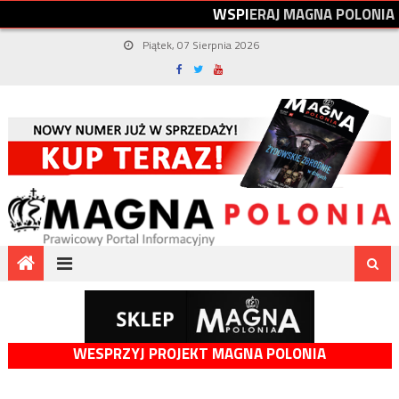
W
S
P
I
E
R
A
J
M
A
G
N
A
P
O
L
O
N
I
A
Piątek, 07 Sierpnia 2026
WESPRZYJ PROJEKT MAGNA POLONIA