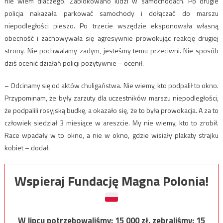
nie wiem dlaczego. Zablokowano ludzi w samochodach. Po drugie
policja nakazała parkować samochody i dołączać do marszu
niepodległości pieszo. Po trzecie wszędzie eksponowała własną
obecność i zachowywała się agresywnie prowokując reakcję drugiej
strony. Nie pochwalamy zadym, jesteśmy temu przeciwni. Nie sposób
dziś ocenić działań policji pozytywnie – ocenił.
– Odcinamy się od aktów chuligaństwa. Nie wiemy, kto podpalił to okno.
Przypominam, że były zarzuty dla uczestników marszu niepodległości,
że podpalili rosyjską budkę, a okazało się, że to była prowokacja. A za to
człowiek siedział 3 miesiące w areszcie. My nie wiemy, kto to zrobił.
Race wpadały w to okno, a nie w okno, gdzie wisiały plakaty strajku
kobiet – dodał.
Wspieraj Fundację Magna Polonia!
W lipcu potrzebowaliśmy:
15 000
zł, zebraliśmy:
15