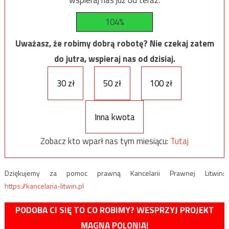
wspieraj nas już od teraz.
104%
Uważasz, że robimy dobrą robotę? Nie czekaj zatem
do jutra, wspieraj nas od dzisiaj.
30 zł
50 zł
100 zł
Inna kwota
Zobacz kto wparł nas tym miesiącu:
Tutaj
Dziękujemy za pomoc prawną Kancelarii Prawnej Litwin:
https://kancelaria-litwin.pl
PODOBA CI SIĘ TO CO ROBIMY? WESPRZYJ PROJEKT
MAGNA POLONIA!