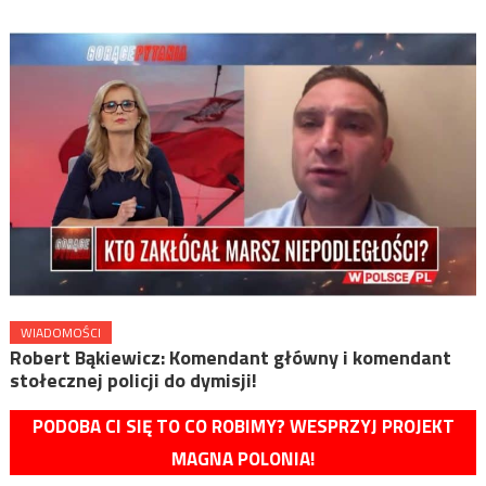
WIADOMOŚCI
Robert Bąkiewicz: Komendant główny i komendant
stołecznej policji do dymisji!
PODOBA CI SIĘ TO CO ROBIMY? WESPRZYJ PROJEKT
MAGNA POLONIA!