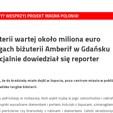
MY? WESPRZYJ PROJEKT MAGNA POLONIA!
erii wartej około miliona euro
rgach biżuterii Amberif w Gdańsku
jalnie dowiedział się reporter
, że do kradzieży miało dojść w Sopocie, poza centrum miasta w pobli
ańsku targów biżuterii.
jadł kolację w restauracji, ktoś wybił szybę w jego samochodzie i zabrał
aszyjniki wysadzane diamentami i perłami, kolczyki z topazami, szmaragdami
 pierścienie czy bransolety z rubinami i diamentami. Całość skradziony