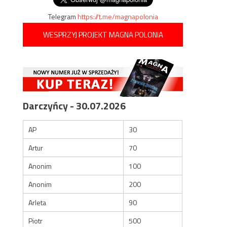
Telegram
https://t.me/magnapolonia
WESPRZYJ PROJEKT MAGNA POLONIA
Darczyńcy - 30.07.2026
AP
30
Artur
70
Anonim
100
Anonim
200
Arleta
90
Piotr
500