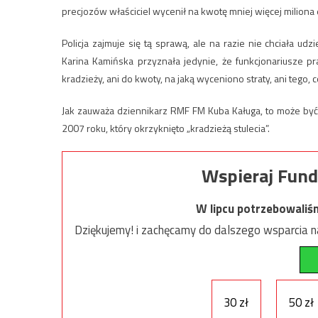
precjozów właściciel wycenił na kwotę mniej więcej miliona 
Policja zajmuje się tą sprawą, ale na razie nie chciała u
Karina Kamińska przyznała jedynie, że funkcjonariusze p
kradzieży, ani do kwoty, na jaką wyceniono straty, ani tego, c
Jak zauważa dziennikarz RMF FM Kuba Kaługa, to może by
2007 roku, który okrzyknięto „kradzieżą stulecia”.
Wspieraj Fund
W lipcu potrzebowaliś
Dziękujemy! i zachęcamy do dalszego wsparcia na
30 zł
50 zł