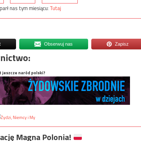
parł nas tym miesiącu:
Tutaj
t
Obserwuj nas
Zapisz
nictwo:
t jeszcze naród polski?
ację Magna Polonia!