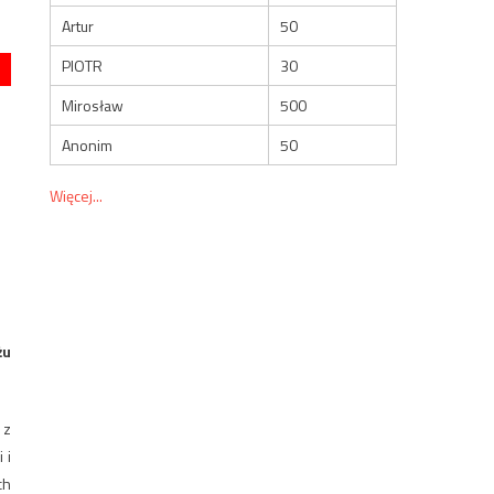
Artur
50
PIOTR
30
Mirosław
500
Anonim
50
Więcej...
żu
 z
 i
ch