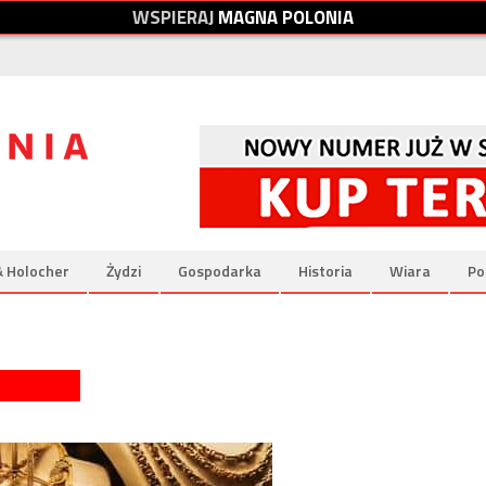
W
S
P
I
E
R
A
J
M
A
G
N
A
P
O
L
O
N
I
A
& Holocher
Żydzi
Gospodarka
Historia
Wiara
Po