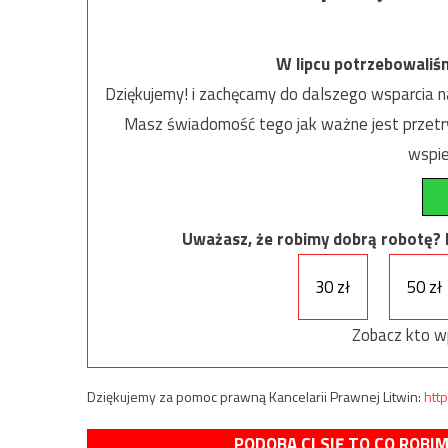
W lipcu potrzebowaliś
Dziękujemy! i zachęcamy do dalszego wsparcia na
Masz świadomość tego jak ważne jest przetrw
wspie
Uważasz, że robimy dobrą robotę? Ni
30 zł
50 zł
Zobacz kto w
Dziękujemy za pomoc prawną Kancelarii Prawnej Litwin:
http
PODOBA CI SIĘ TO CO ROBI