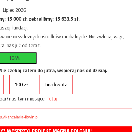
Lipiec 2026
my:
15 000
zł, zebraliśmy:
15 633,5
zł.
szej fundacji.
anie niezależnych ośrodków medialnych? Nie zwlekaj więc,
raj nas już od teraz.
104%
e czekaj zatem do jutra, wspieraj nas od dzisiaj.
100 zł
Inna kwota
parł nas tym miesiącu:
Tutaj
s://kancelaria-litwin.pl
MY? WESPRZYJ PROJEKT MAGNA POLONIA!