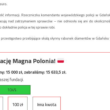
euro.
dzielić informacji. Rzeczniczka komendanta wojewódzkiego policji w Gdańs
racują nad zatrzymaniem sprawców – nie odniosła się ani do okolicznoś
o dokładnie policja w tej sprawie robi.
ć przestępstwo przebijające skalą słynny rabunek diamentów w Gdańsku
ację Magna Polonia!
my:
15 000
zł, zebraliśmy:
15 633,5
zł.
szej fundacji.
104%
100 zł
Inna kwota