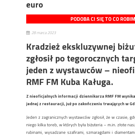
euro
PODOBA CI SIĘ TO CO ROBI
28 marca 2023
Kradzież ekskluzywnej biżut
zgłosił po tegorocznych ta
jeden z wystawców – nieofic
RMF FM Kuba Kaługa.
Z nieoficjalnych informacji dziennikarza RMF FM wynika
jednej z restauracji, już po zakończeniu trwających w Gd
Jeden z zagranicznych wystawców zgłosił, że w czasie, gdy 
niego kilka toreb, w których była biżuteria – m.in. złote n
rubinami, wysadzane szafirami, szmaragdami i diamentami