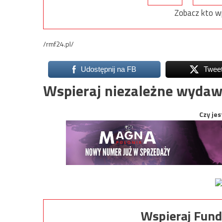
Zobacz kto w
/rmf24.pl/
Udostępnij na FB
Twee
Wspieraj niezależne wydaw
Czy jes
Wspieraj Fund